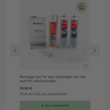
Montage-Set für das Anbringen von Alu-
Dus
und PVC-Rückwänden
Ba
Regulärer Preis:
Reg
39,90 €
42
Preise inkl. MwSt. zzgl. Versandkosten
Prei
In den Warenkorb