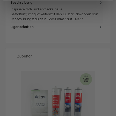
Beschreibung
Inspiriere dich und entdecke neue
Gestaltungsmöglichkeiten!Mit den Duschrückwänden von
Dedeco bringst du dein Badezimmer auf…
Mehr
Eigenschaften
Produktgalerie überspringen
Zubehör