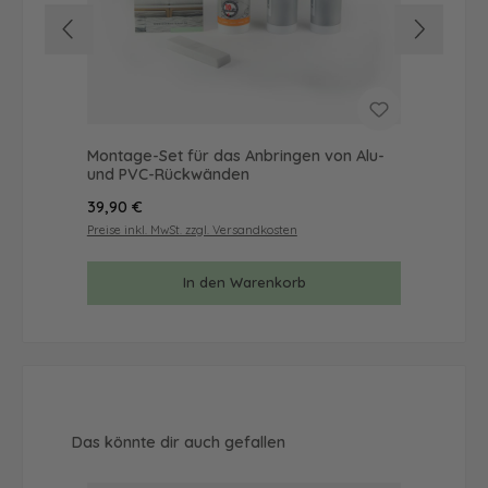
Montage-Set für das Anbringen von Alu-
Mus
und PVC-Rückwänden
& 
Regulärer Preis:
Reg
39,90 €
9,9
Preise inkl. MwSt. zzgl. Versandkosten
Prei
In den Warenkorb
Produktgalerie überspringen
Das könnte dir auch gefallen