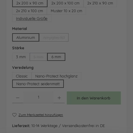
2x 200 x 90 cm
2x 200 x 100 cm
2x 210 x 90 cm
2x 210 x 100 cm
Muster 10 x 20 cm
Individuelle Größe
auswählen
Material
Aluminium
Acrylglas 3D
(Diese Option ist zurzeit nicht verfügbar.)
auswählen
Stärke
3 mm
5 mm
6 mm
(Diese Option ist zurzeit nicht verfügbar.)
auswählen
Veredelung
Classic
Nano-Protect hochglanz
Nano-Protect seidenmatt
Produkt Anzahl: Gib den gewünschten Wert ein oder benutze die Schaltfläche
In den Warenkorb
Zum Merkzettel hinzufügen
Lieferzeit:
10-14 Werktage / Versandkostenfrei in DE