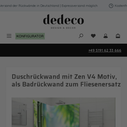
Zum Hauptinhalt springen
rsand der Rückwände in Deutschland | Expressversand möglich
Kostenfrei
Du hast 0 Produk
KONFIGURATOR
+49 5191 62 33 666
Duschrückwand mit Zen V4 Motiv,
als Badrückwand zum Fliesenersatz
Bildergalerie überspringen