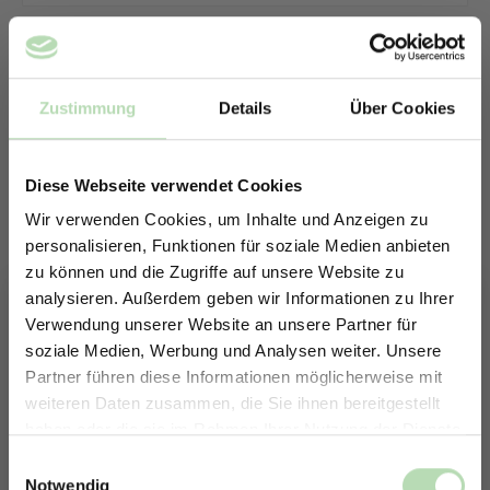
Zustimmung
Details
Über Cookies
Diese Webseite verwendet Cookies
Wir verwenden Cookies, um Inhalte und Anzeigen zu
personalisieren, Funktionen für soziale Medien anbieten
zu können und die Zugriffe auf unsere Website zu
analysieren. Außerdem geben wir Informationen zu Ihrer
Verwendung unserer Website an unsere Partner für
soziale Medien, Werbung und Analysen weiter. Unsere
Partner führen diese Informationen möglicherweise mit
ERHALTE 5% RABATT AUF
weiteren Daten zusammen, die Sie ihnen bereitgestellt
DEINE RÜCKWÄNDE
haben oder die sie im Rahmen Ihrer Nutzung der Dienste
Keine passende Größe gefunden? -
Jetzt zum Newsletter anmelden.
gesammelt haben.
Einwilligungsauswahl
Erstelle in nur 4 Schritten deine
Notwendig