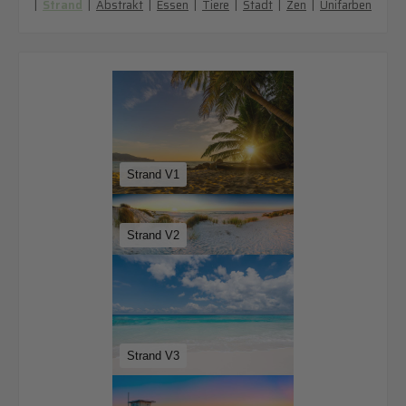
|
Strand
|
Abstrakt
|
Essen
|
Tiere
|
Stadt
|
Zen
|
Unifarben
Strand V1
Strand V2
Strand V3