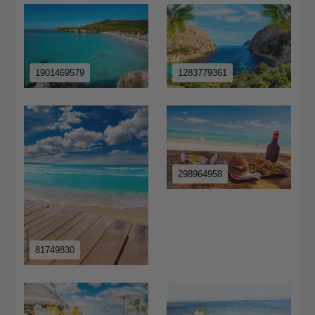
1901469579
1283779361
298964958
81749830