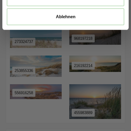
651711590
336268979
Ablehnen
968197218
273324737
216192214
253855336
556916258
455983889