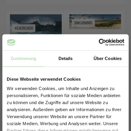
396189885
414291920
312239339
646095026
Zustimmung
Details
Über Cookies
479799269
Diese Webseite verwendet Cookies
330867893
Wir verwenden Cookies, um Inhalte und Anzeigen zu
personalisieren, Funktionen für soziale Medien anbieten
zu können und die Zugriffe auf unsere Website zu
analysieren. Außerdem geben wir Informationen zu Ihrer
Verwendung unserer Website an unsere Partner für
195521961
190284993
soziale Medien, Werbung und Analysen weiter. Unsere
Partner führen diese Informationen möglicherweise mit