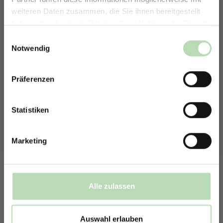
ERHALTE 5% RABATT AUF
weiteren Daten zusammen, die Sie ihnen bereitgestellt
DEINE RÜCKWÄNDE
haben oder die sie im Rahmen Ihrer Nutzung der Dienste
503295982
Jetzt zum Newsletter anmelden.
396190566
gesammelt haben.
Einwilligungsauswahl
Notwendig
Präferenzen
Rabatt erhalten
151239913
480024835
Mit der Anmeldung erklärst du dich damit einverstanden,
E-Mails von uns zu erhalten.
Statistiken
501072255
Marketing
537707068
574748798
Alle zulassen
227032338
Auswahl erlauben