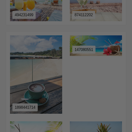
494231499
874112202
147080551
1898441714