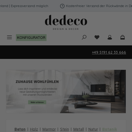
Zum Hauptinhalt springen
essversand möglich
Kostenfreier Versand der Rückwände in Deutschland |
Du hast 0 Produk
KONFIGURATOR
+49 5191 62 33 666
Beton
|
Holz
|
Marmor
|
Stein
|
Metall
|
Natur
|
Botanik