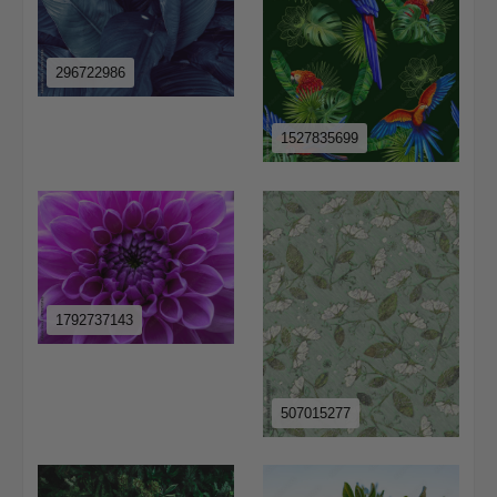
296722986
1527835699
1792737143
507015277