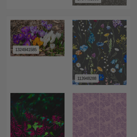
1324941585
113948288