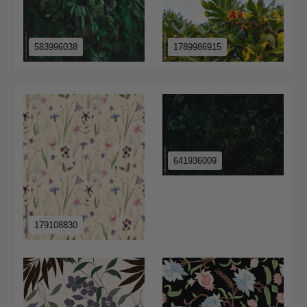
583996038
1789986915
641936009
179108830