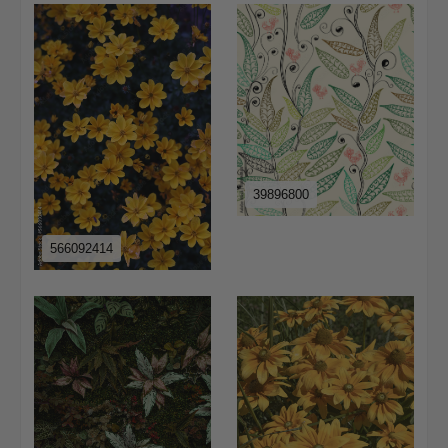
39896800
566092414