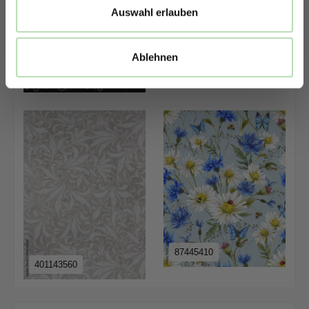
Auswahl erlauben
1435476513
Ablehnen
355011489
87445410
401143560