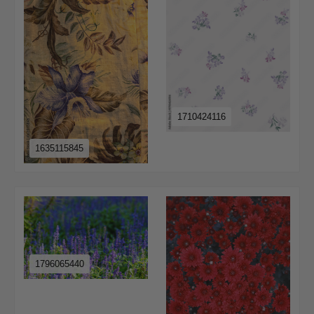
1710424116
1635115845
1796065440