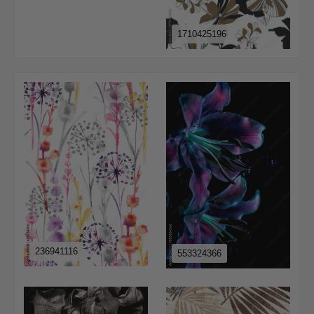
1710425196
236941116
553324366