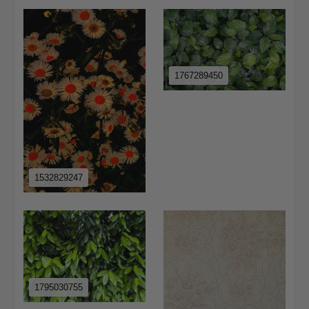
1767289450
1532829247
1795030755