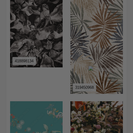
418898134
319450968