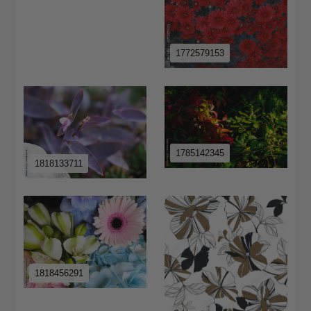
1772579153
1785142345
1818133711
1818456291