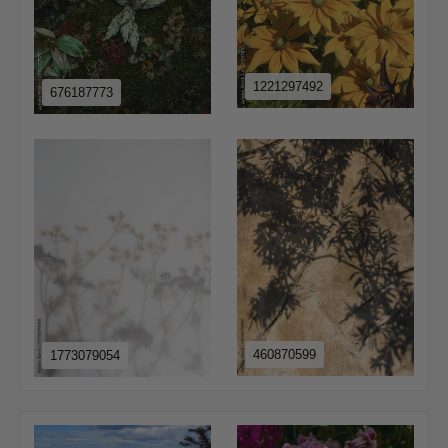
1221297492
676187773
460870599
1773079054