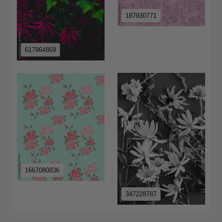
187930771
617964869
1667080836
347228787