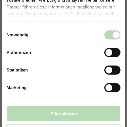
soziale Medien, Werbung und Analysen weiter. Unsere
Partner führen diese Informationen möglicherweise mit
ERHALTE 5% RABATT AUF
weiteren Daten zusammen, die Sie ihnen bereitgestellt
DEINE RÜCKWÄNDE
haben oder die sie im Rahmen Ihrer Nutzung der Dienste
1753666498
Jetzt zum Newsletter anmelden.
gesammelt haben.
Einwilligungsauswahl
Notwendig
Präferenzen
Rabatt erhalten
Mit der Anmeldung erklärst du dich damit einverstanden,
E-Mails von uns zu erhalten.
Statistiken
1697626104
Marketing
Alle zulassen