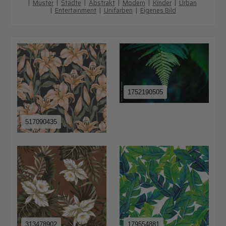
|
Muster
|
Städte
|
Abstrakt
|
Modern
|
Kinder
|
Urban
|
Entertainment
|
Unifarben
|
Eigenes Bild
1752190505
517090435
313478902
179554881