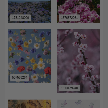
1731248099
1676872081
507589264
1813479940