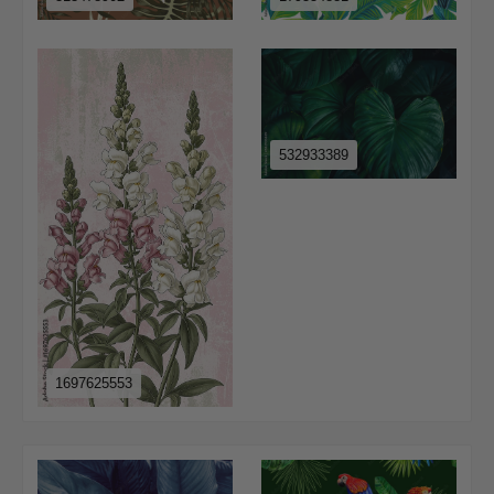
532933389
1697625553