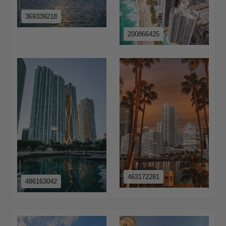
369339218
200866425
463172281
486163042