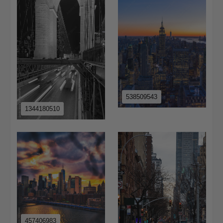
538509543
1344180510
457406983