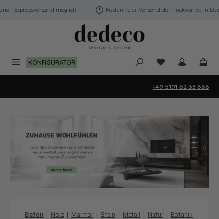
Zum Hauptinhalt springen
and möglich
Kostenfreier Versand der Rückwände in Deutschland | Expres
Du hast 0 Produk
KONFIGURATOR
+49 5191 62 33 666
Beton
|
Holz
|
Marmor
|
Stein
|
Metall
|
Natur
|
Botanik