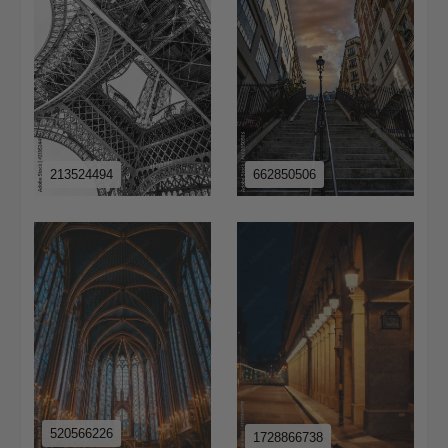
213524494
662850506
520566226
1728866738