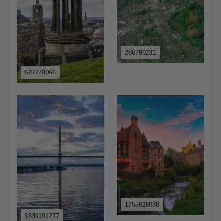
286796231
527278056
1755618038
1830101277