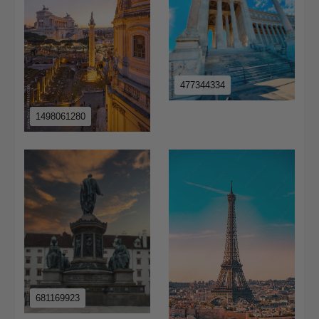
477344334
1498061280
681169923