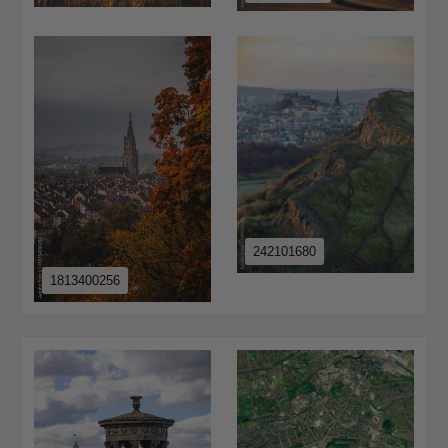
242101680
1813400256