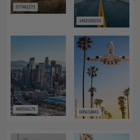
577461271
1462100233
496594178
605610841