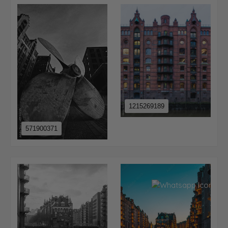
1215269189
571900371