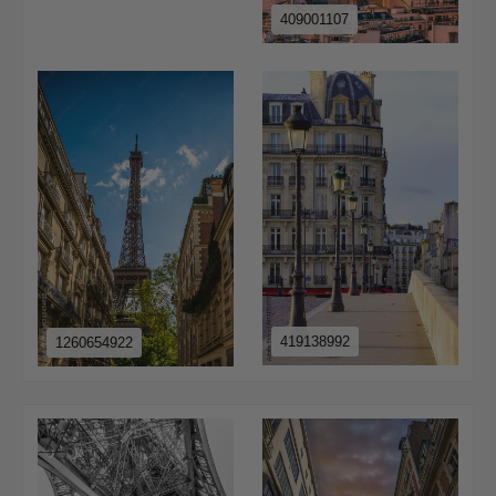
409001107
419138992
1260654922