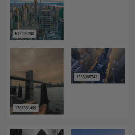
612404260
1536988743
1787381499