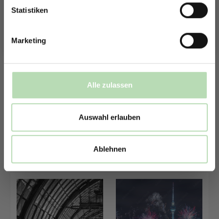
Mit der Anmeldung erklärst du dich damit einverstanden,
E-Mails von uns zu erhalten.
Statistiken
560312277
312484021
Marketing
Alle zulassen
Auswahl erlauben
987551044
163272139
Ablehnen