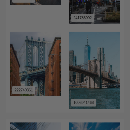
241786002
222740361
1096941468