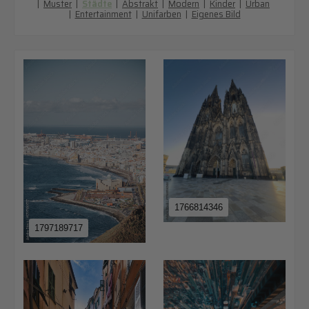
|
Muster
|
Städte
|
Abstrakt
|
Modern
|
Kinder
|
Urban
|
Entertainment
|
Unifarben
|
Eigenes Bild
1766814346
1797189717