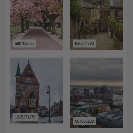
592709695
826284790
1215271178
567885233