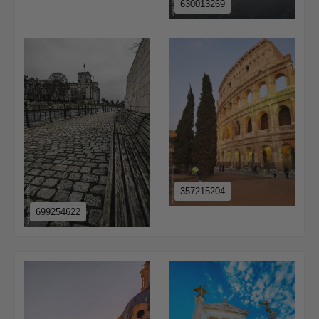
630013269
357215204
699254622