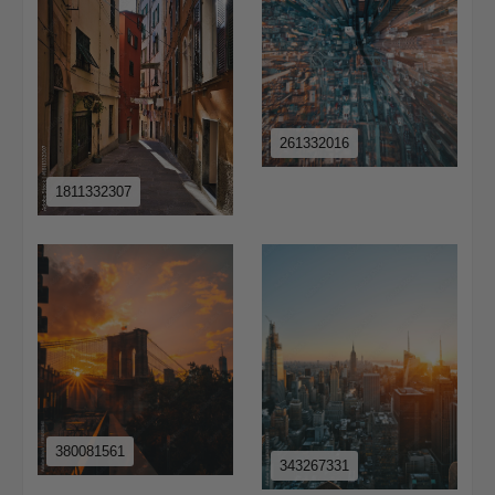
261332016
1811332307
380081561
343267331