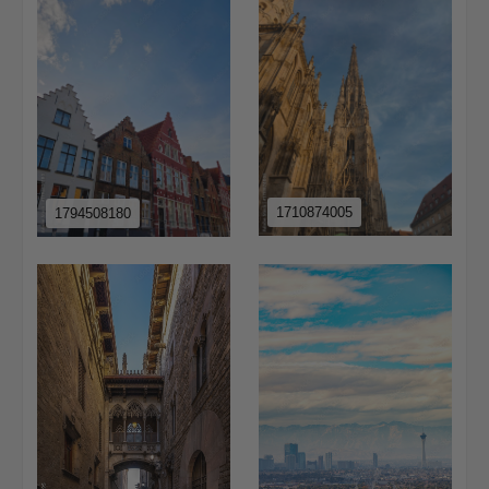
1710874005
1794508180