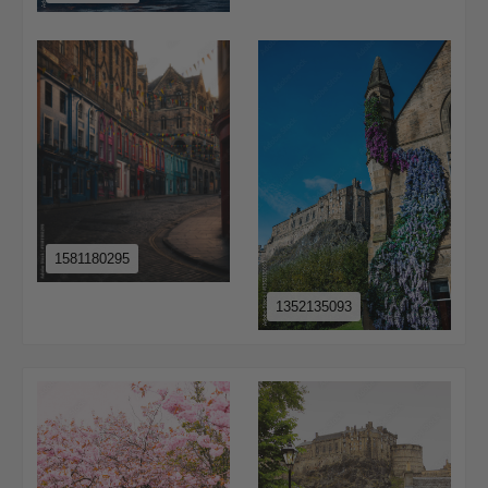
1581180295
1352135093