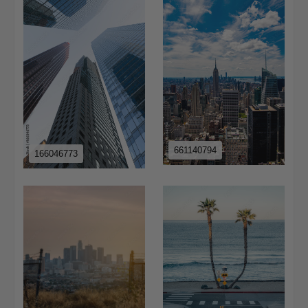
661140794
166046773