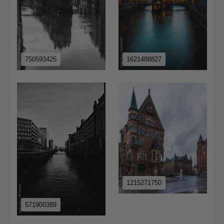
750593425
1621488827
1215271750
571900389