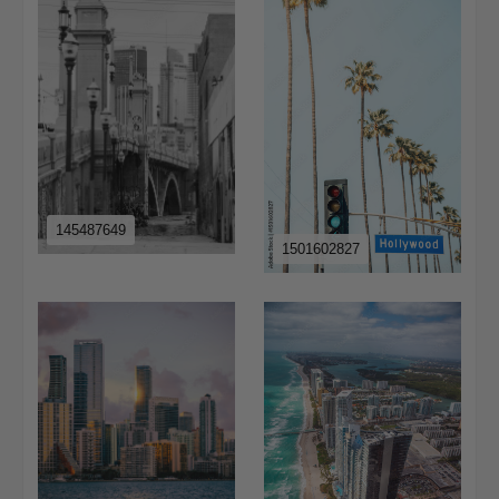
145487649
1501602827