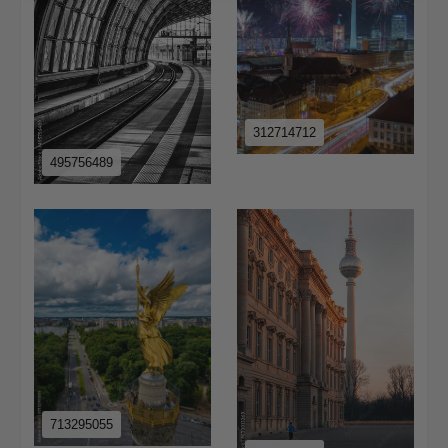
312714712
495756489
713295055