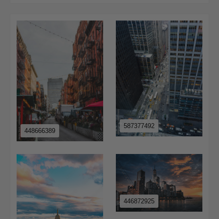
587377492
448666389
446872925