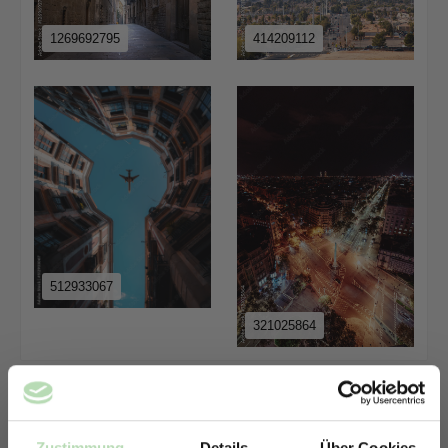
1269692795
414209112
512933067
321025864
Zustimmung
Details
Über Cookies