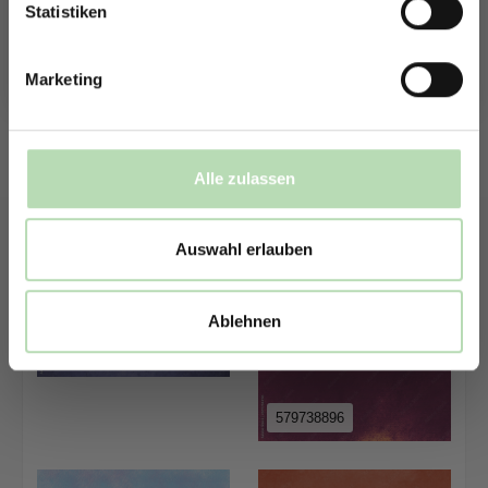
E-Mails von uns zu erhalten.
Statistiken
1506733367
Marketing
767169706
236755319
Alle zulassen
Auswahl erlauben
Ablehnen
803183680
579738896