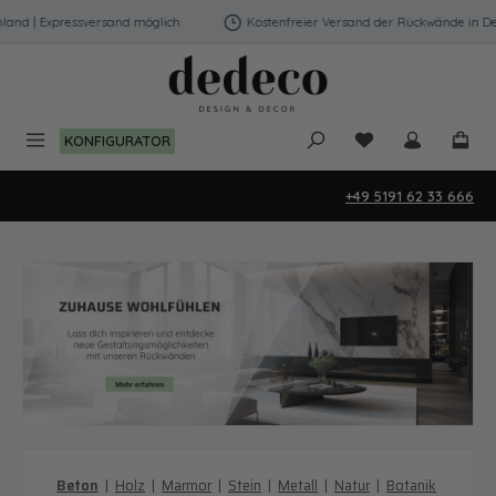
Zum Hauptinhalt springen
and | Expressversand möglich
Kostenfreier Versand der Rückwände in Deut
Du hast 0 Produk
KONFIGURATOR
+49 5191 62 33 666
Beton
|
Holz
|
Marmor
|
Stein
|
Metall
|
Natur
|
Botanik