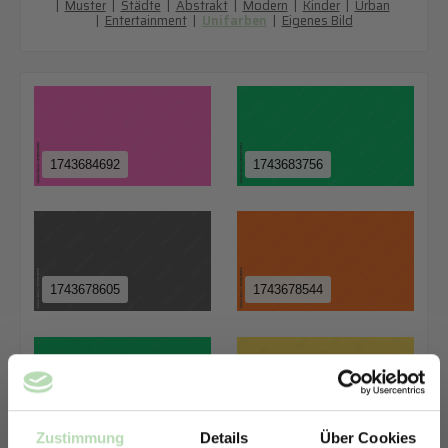
|
Muster
|
Städte
|
Abstrakt
|
Modern
|
Kinder
|
Urban
|
Entertainment
|
Unifarben
|
Eigenes Bild
1743684692
1743683756
1743678605
1743678544
1743683756
1743678575
Zustimmung
Details
Über Cookies