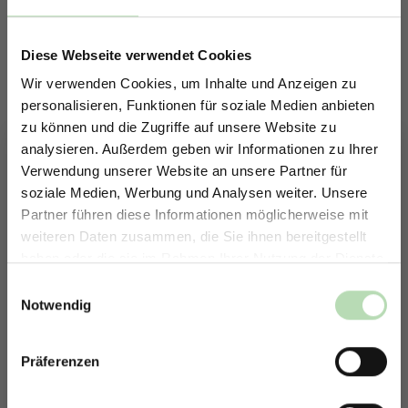
Diese Webseite verwendet Cookies
Wir verwenden Cookies, um Inhalte und Anzeigen zu
personalisieren, Funktionen für soziale Medien anbieten
zu können und die Zugriffe auf unsere Website zu
analysieren. Außerdem geben wir Informationen zu Ihrer
Verwendung unserer Website an unsere Partner für
soziale Medien, Werbung und Analysen weiter. Unsere
Partner führen diese Informationen möglicherweise mit
ERHALTE 5% RABATT AUF
167204398
weiteren Daten zusammen, die Sie ihnen bereitgestellt
678191153
DEINE RÜCKWÄNDE
haben oder die sie im Rahmen Ihrer Nutzung der Dienste
Jetzt zum Newsletter anmelden.
gesammelt haben.
Einwilligungsauswahl
Notwendig
454649741
Präferenzen
Rabatt erhalten
Mit der Anmeldung erklärst du dich damit einverstanden,