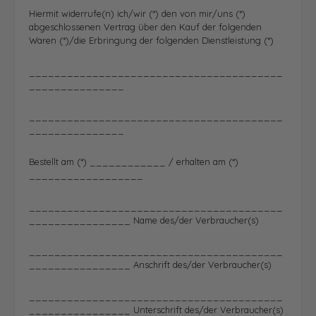
Hiermit widerrufe(n) ich/wir (*) den von mir/uns (*)
abgeschlossenen Vertrag über den Kauf der folgenden
Waren (*)/die Erbringung der folgenden Dienstleistung (*)
________________________________________
_______________
________________________________________
_______________
Bestellt am (*) ____________ / erhalten am (*)
__________________
________________________________________
________________ Name des/der Verbraucher(s)
________________________________________
________________ Anschrift des/der Verbraucher(s)
________________________________________
________________ Unterschrift des/der Verbraucher(s)