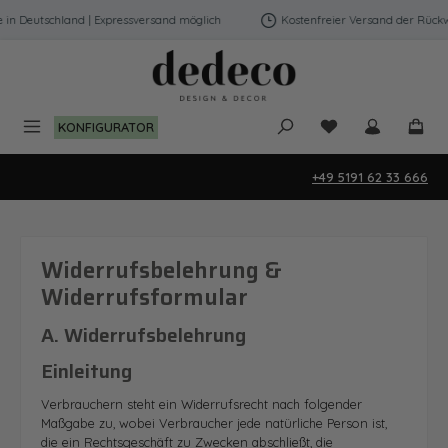
Zum Hauptinhalt springen
n Deutschland | Expressversand möglich
Kostenfreier Versand der Rückwä
Du hast 0 Produk
KONFIGURATOR
+49 5191 62 33 666
Widerrufsbelehrung &
Widerrufsformular
A. Widerrufsbelehrung
Einleitung
Verbrauchern steht ein Widerrufsrecht nach folgender
Maßgabe zu, wobei Verbraucher jede natürliche Person ist,
die ein Rechtsgeschäft zu Zwecken abschließt, die