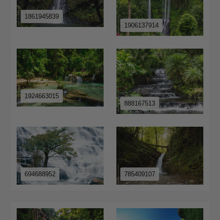
1861945839
1906137914
1924663015
888167513
694688952
785409107