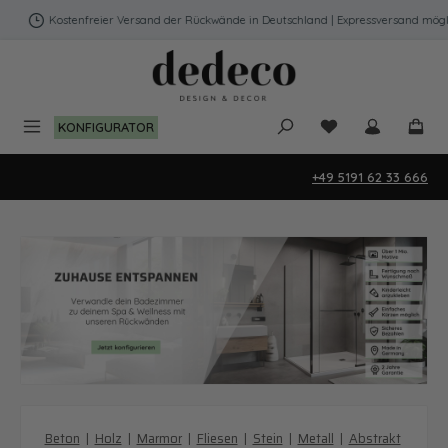
Zum Hauptinhalt springen
Kostenfreier Versand der Rückwände in Deutschland | Expressversand möglich
Du hast 0 Produk
KONFIGURATOR
+49 5191 62 33 666
Beton
|
Holz
|
Marmor
|
Fliesen
|
Stein
|
Metall
|
Abstrakt