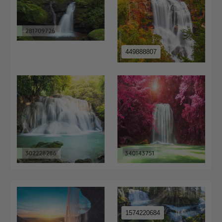
449888807
1574220684