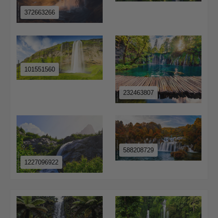
372663266
101551560
232463807
588208729
1227096922