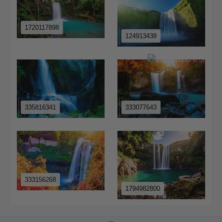
1720117898
124913438
335816341
333077643
333156268
1794982800