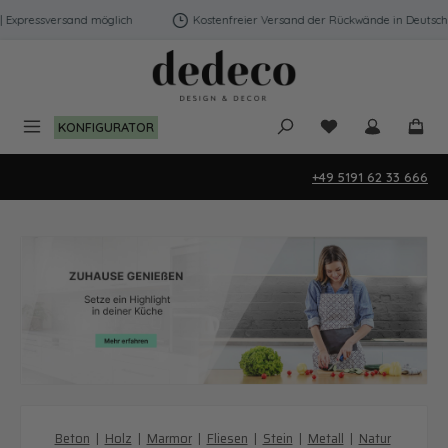
Zum Hauptinhalt springen
pressversand möglich
Kostenfreier Versand der Rückwände in Deutschland
Du hast 0 Produk
KONFIGURATOR
+49 5191 62 33 666
Beton
|
Holz
|
Marmor
|
Fliesen
|
Stein
|
Metall
|
Natur