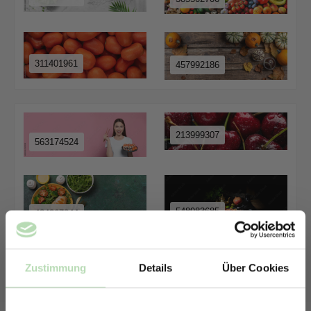
311401961
457992186
213999307
563174524
548983685
484267844
Zustimmung
Details
Über Cookies
974375422
427820189