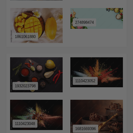
274898474
1861061880
1110423052
1932023798
1110423048
1681669396