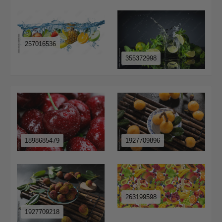
257016536
355372998
1898685479
1927709896
263199598
1927709218