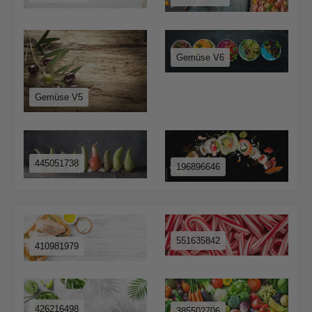
Gemüse V6
Gemüse V5
445051738
196896646
551635842
410981979
426216498
385502706