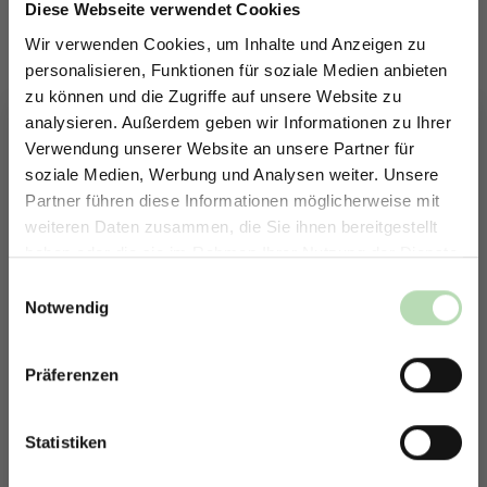
Diese Webseite verwendet Cookies
Wir verwenden Cookies, um Inhalte und Anzeigen zu
personalisieren, Funktionen für soziale Medien anbieten
550024060
212238831
zu können und die Zugriffe auf unsere Website zu
analysieren. Außerdem geben wir Informationen zu Ihrer
Verwendung unserer Website an unsere Partner für
490438751
soziale Medien, Werbung und Analysen weiter. Unsere
480798515
Partner führen diese Informationen möglicherweise mit
ERHALTE 5% RABATT AUF
weiteren Daten zusammen, die Sie ihnen bereitgestellt
DEINE RÜCKWÄNDE
haben oder die sie im Rahmen Ihrer Nutzung der Dienste
Jetzt zum Newsletter anmelden.
gesammelt haben.
Einwilligungsauswahl
348117896
169638893
Notwendig
Präferenzen
Rabatt erhalten
475928048
Mit der Anmeldung erklärst du dich damit einverstanden,
430099916
E-Mails von uns zu erhalten.
Statistiken