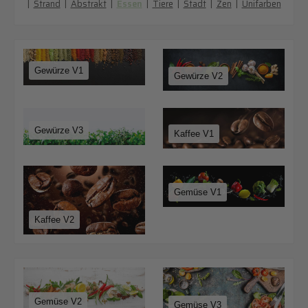
|
Strand
|
Abstrakt
|
Essen
|
Tiere
|
Stadt
|
Zen
|
Unifarben
Gewürze V1
Gewürze V2
Gewürze V3
Kaffee V1
Gemüse V1
Kaffee V2
Gemüse V2
Gemüse V3