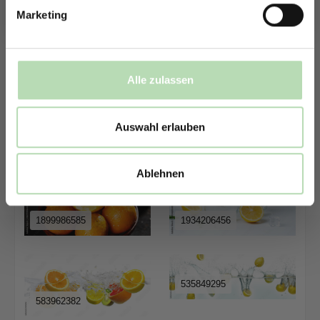
Marketing
1220934529
211606763
Alle zulassen
906010789
429081244
Auswahl erlauben
Ablehnen
1899986585
1934206456
535849295
583962382