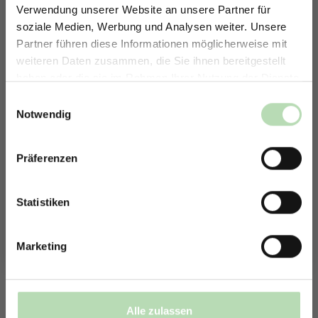
Verwendung unserer Website an unsere Partner für
soziale Medien, Werbung und Analysen weiter. Unsere
Partner führen diese Informationen möglicherweise mit
ERHALTE 5% RABATT AUF
weiteren Daten zusammen, die Sie ihnen bereitgestellt
DEINE RÜCKWÄNDE
haben oder die sie im Rahmen Ihrer Nutzung der Dienste
Jetzt zum Newsletter anmelden.
gesammelt haben.
Einwilligungsauswahl
Notwendig
Präferenzen
Rabatt erhalten
Mit der Anmeldung erklärst du dich damit einverstanden,
E-Mails von uns zu erhalten.
Statistiken
Marketing
Alle zulassen