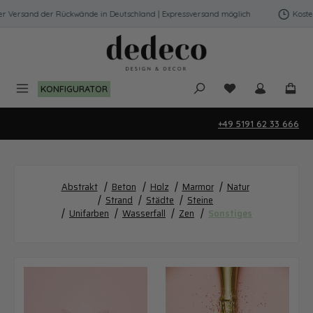
Zum Hauptinhalt springen
ersand der Rückwände in Deutschland | Expressversand möglich
Kostenfre
Du hast 0 Produk
KONFIGURATOR
+49 5191 62 33 666
|
|
|
|
Abstrakt
Beton
Holz
Marmor
Natur
|
|
|
Strand
Städte
Steine
|
|
|
|
Unifarben
Wasserfall
Zen
Sonstiges