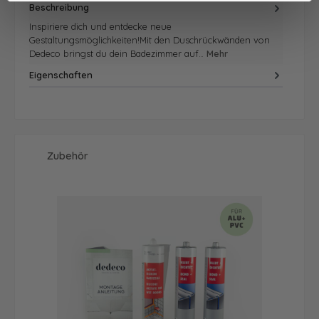
Beschreibung
Inspiriere dich und entdecke neue
Gestaltungsmöglichkeiten!Mit den Duschrückwänden von
Dedeco bringst du dein Badezimmer auf…
Mehr
Eigenschaften
Produktgalerie überspringen
Zubehör