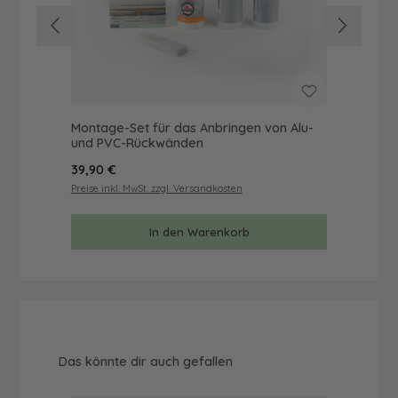
Montage-Set für das Anbringen von Alu-
Mus
und PVC-Rückwänden
& 
Regulärer Preis:
Reg
39,90 €
9,9
Preise inkl. MwSt. zzgl. Versandkosten
Prei
In den Warenkorb
Produktgalerie überspringen
Das könnte dir auch gefallen