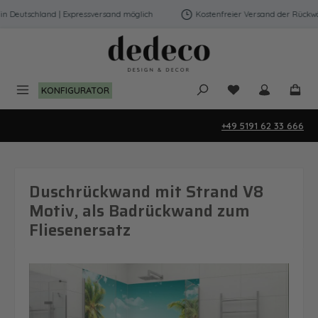
Zum Hauptinhalt springen
Deutschland | Expressversand möglich
Kostenfreier Versand der Rückwänd
Du hast 0 Produk
KONFIGURATOR
+49 5191 62 33 666
Duschrückwand mit Strand V8
Motiv, als Badrückwand zum
Fliesenersatz
Bildergalerie überspringen