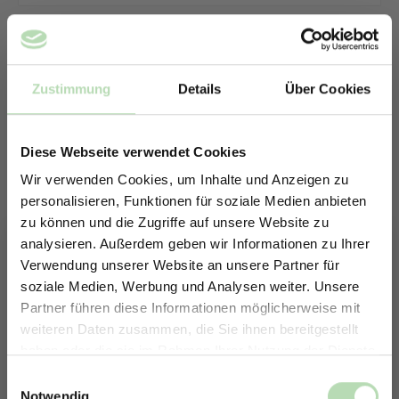
Zustimmung
Details
Über Cookies
Diese Webseite verwendet Cookies
Wir verwenden Cookies, um Inhalte und Anzeigen zu
personalisieren, Funktionen für soziale Medien anbieten
zu können und die Zugriffe auf unsere Website zu
analysieren. Außerdem geben wir Informationen zu Ihrer
Verwendung unserer Website an unsere Partner für
soziale Medien, Werbung und Analysen weiter. Unsere
Partner führen diese Informationen möglicherweise mit
ERHALTE 5% RABATT AUF
weiteren Daten zusammen, die Sie ihnen bereitgestellt
DEINE RÜCKWÄNDE
haben oder die sie im Rahmen Ihrer Nutzung der Dienste
Keine passende Größe gefunden? -
Jetzt zum Newsletter anmelden.
gesammelt haben.
Einwilligungsauswahl
Erstelle in nur 4 Schritten deine
Notwendig