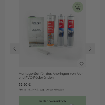
Montage-Set für das Anbringen von Alu-
Dus
und PVC-Rückwänden
Ba
Regulärer Preis:
Reg
39,90 €
19,
Preise inkl. MwSt. zzgl. Versandkosten
Prei
In den Warenkorb