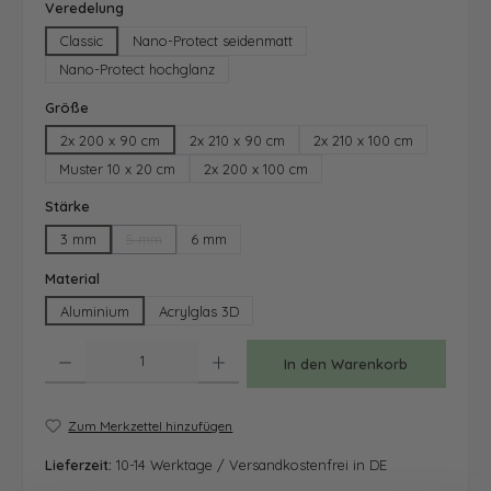
auswählen
Veredelung
Classic
Nano-Protect seidenmatt
Nano-Protect hochglanz
auswählen
Größe
2x 200 x 90 cm
2x 210 x 90 cm
2x 210 x 100 cm
Muster 10 x 20 cm
2x 200 x 100 cm
auswählen
Stärke
3 mm
5 mm
6 mm
(Diese Option ist zurzeit nicht verfügbar.)
auswählen
Material
Aluminium
Acrylglas 3D
Produkt Anzahl: Gib den gewünschten Wert ein oder benutze die Schaltfläche
In den Warenkorb
Zum Merkzettel hinzufügen
Lieferzeit:
10-14 Werktage / Versandkostenfrei in DE