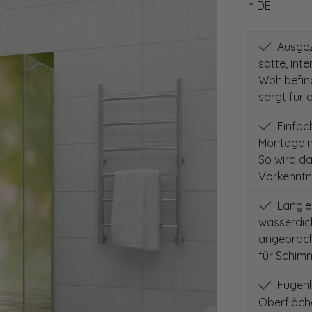
in DE
Ausgeze
satte, int
Wohlbefind
sorgt für 
Einfach
Montage m
So wird d
Vorkenntni
Langleb
wasserdich
angebracht
für Schimm
Fugenlo
Oberfläch