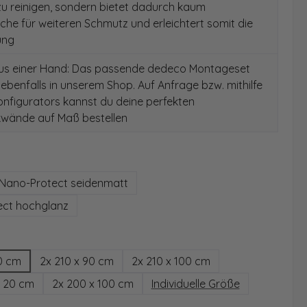
 zu reinigen, sondern bietet dadurch kaum
äche für weiteren Schmutz und erleichtert somit die
ung
aus einer Hand: Das passende dedeco Montageset
 ebenfalls in unserem Shop. Auf Anfrage bzw. mithilfe
nfigurators kannst du deine perfekten
wände auf Maß bestellen
auswählen
Nano-Protect seidenmatt
ect hochglanz
hlen
0 cm
2x 210 x 90 cm
2x 210 x 100 cm
x 20 cm
2x 200 x 100 cm
Individuelle Größe