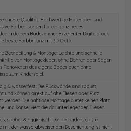
ichnete Qualität: Hochwertige Materialien und
ensive Farben sorgen für ein ganz neues
en in deinem Badezimmer. Exzellenter Digitaldruck
die beste Farbbrillanz mit 3D Optik
e Bearbeitung & Montage: Leichte und schnelle
ithilfe von Montagekleber, ohne Bohren oder Sägen.
as Renovieren des eigene Bades auch ohne
sse zum Kinderspiel.
ig & wasserfest: Die Rückwände sind robust,
t und können direkt auf alte Fliesen oder Putz
 werden. Die nahtlose Montage bietet keinen Platz
el und konserviert die darunterliegenden Fliesen
s, sauber & hygienisch: Die besonders glatte
e mit der wasserabweisenden Beschichtung ist nicht