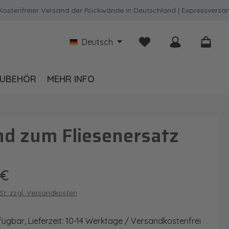
freier Versand der Rückwände in Deutschland | Expressversand mö
Du hast 0 Produkte auf
Deutsch
UBEHÖR
MEHR INFO
d zum Fliesenersatz
is:
 €
wSt. zzgl. Versandkosten
fügbar, Lieferzeit: 10-14 Werktage / Versandkostenfrei