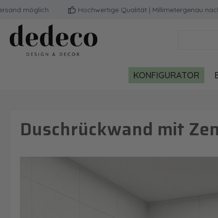
d möglich
Hochwertige Qualität | Millimetergenau nach de
m Hauptinhalt springen
Zur Suche springen
Zur Hauptnavigation springen
KONFIGURATOR
Duschrückwand mit Zen
Bildergalerie überspringen