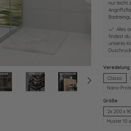
nur leicht
Angriffsfl
Badreinig
Alles 
findest du
unseres Ko
Duschrück
Veredelung
Classic
Nano-Prot
auswä
Größe
2x 200 x 9
Muster 10 