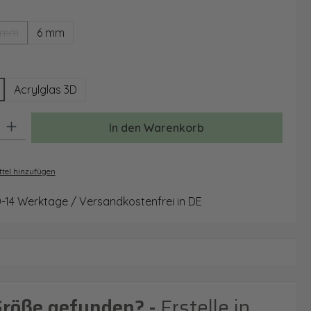
ählen
 mm
6 mm
(Diese Option ist zurzeit nicht verfügbar.)
wählen
Acrylglas 3D
: Gib den gewünschten Wert ein oder benutze die Schaltflächen um 
In den Warenkorb
tel hinzufügen
0-14 Werktage / Versandkostenfrei in DE
Größe gefunden? -
Erstelle in