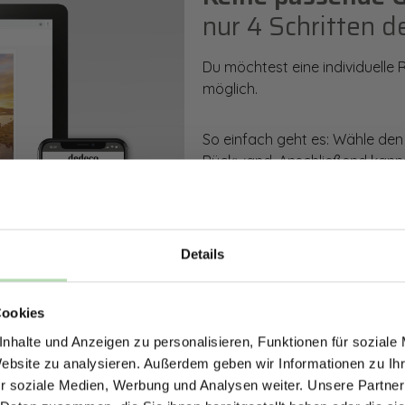
nur 4 Schritten d
Du möchtest eine individuelle
möglich.
So einfach geht es: Wähle den
Rückwand. Anschließend kanns
Zusatzveredelung auswählen.
Mithilfe unseres Konfigurators
dargestellt. Parallel erhältst d
Details
bestellen kannst.
ERHALTE 5% RABAT
Cookies
DEINE RÜCKWÄ
Zum Konfigurator
nhalte und Anzeigen zu personalisieren, Funktionen für soziale
Jetzt zum Newsletter anmel
Website zu analysieren. Außerdem geben wir Informationen zu I
r soziale Medien, Werbung und Analysen weiter. Unsere Partner