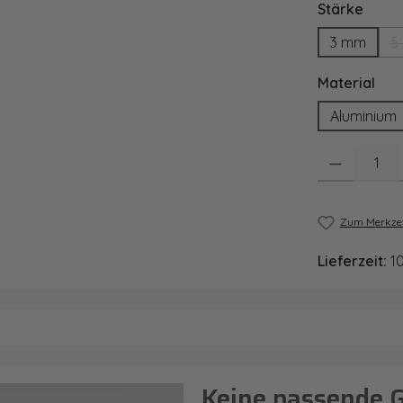
ausw
Stärke
3 mm
5
aus
Material
Aluminium
Produkt Anzahl
Zum Merkzet
Lieferzeit:
1
Keine passende 