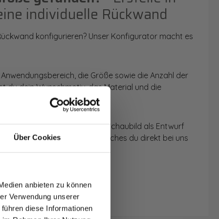
eine individuelle Rückwand
 Rückwand konfigurieren? Unser Konfigurator macht es
 Anwendungsbereich, die Größe sowie die Anzahl der
t du dein Wunschmotiv, das Material und die
 werden dir die Rückwände im Schaubild als Entwurf
u dein individuelles Angebot, welches du direkt bei uns
Über Cookies
T AUF
NDE
 Medien anbieten zu können
den.
hrer Verwendung unserer
 führen diese Informationen