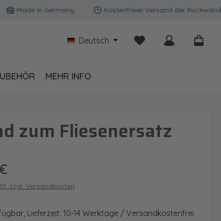
Made in Germany
Kostenfreier Versand der Rückwände in D
Du hast 0 Produkte auf
Deutsch
UBEHÖR
MEHR INFO
d zum Fliesenersatz
is:
 €
wSt. zzgl. Versandkosten
fügbar, Lieferzeit: 10-14 Werktage / Versandkostenfrei