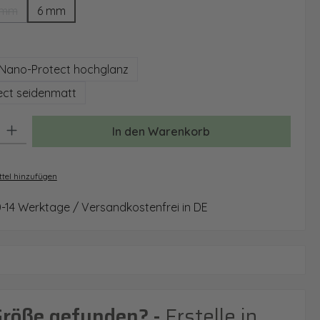
 mm
6 mm
(Diese Option ist zurzeit nicht verfügbar.)
auswählen
Nano-Protect hochglanz
ct seidenmatt
: Gib den gewünschten Wert ein oder benutze die Schaltflächen um 
In den Warenkorb
tel hinzufügen
0-14 Werktage / Versandkostenfrei in DE
Größe gefunden? -
Erstelle in