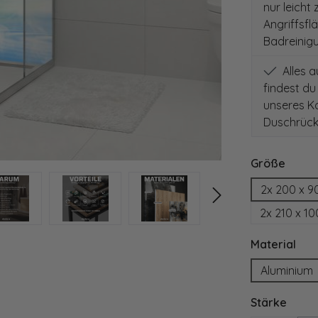
nur leicht
Angriffsfl
Badreinig
Alles 
findest du
unseres Ko
Duschrück
auswä
Größe
2x 200 x 9
2x 210 x 1
aus
Material
Aluminium
ausw
Stärke