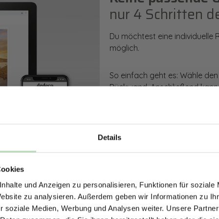
nur 4 Schritten d
Du möchtest eine individuelle
möglich.
So einfach geht es: Wähle den
Rückwand. Anschließend kanns
Zusatzveredelung auswählen.
Mithilfe unseres Konfigurators
dargestellt. Parallel erhältst d
Details
bestellen kannst.
ERHALTE 5% RABAT
Cookies
DEINE RÜCKWÄ
Zum Konfigurator
nhalte und Anzeigen zu personalisieren, Funktionen für soziale
Jetzt zum Newsletter anmel
Website zu analysieren. Außerdem geben wir Informationen zu I
r soziale Medien, Werbung und Analysen weiter. Unsere Partner