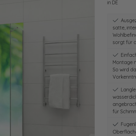
in DE
Ausgeze
satte, int
Wohlbefind
sorgt für 
Einfach
Montage m
So wird d
Vorkenntni
Langleb
wasserdich
angebracht
für Schimm
Fugenlo
Oberfläch