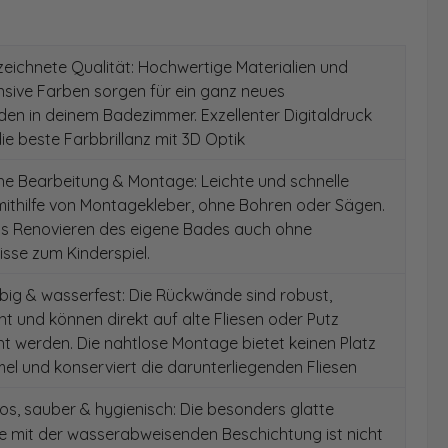
ichnete Qualität: Hochwertige Materialien und
ensive Farben sorgen für ein ganz neues
en in deinem Badezimmer. Exzellenter Digitaldruck
die beste Farbbrillanz mit 3D Optik
e Bearbeitung & Montage: Leichte und schnelle
ithilfe von Montagekleber, ohne Bohren oder Sägen.
as Renovieren des eigene Bades auch ohne
sse zum Kinderspiel.
ig & wasserfest: Die Rückwände sind robust,
t und können direkt auf alte Fliesen oder Putz
 werden. Die nahtlose Montage bietet keinen Platz
el und konserviert die darunterliegenden Fliesen
s, sauber & hygienisch: Die besonders glatte
e mit der wasserabweisenden Beschichtung ist nicht