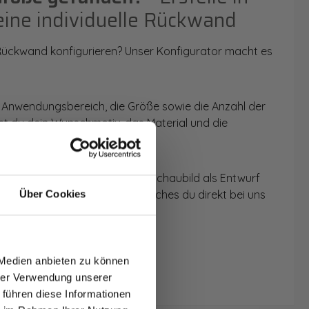
eine individuelle Rückwand
 Rückwand konfigurieren? Unser Konfigurator macht es
 Anwendungsbereich, die Größe sowie die Anzahl der
t du dein Wunschmotiv, das Material und die
 werden dir die Rückwände im Schaubild als Entwurf
u dein individuelles Angebot, welches du direkt bei uns
Über Cookies
T AUF
NDE
 Medien anbieten zu können
den.
hrer Verwendung unserer
 führen diese Informationen