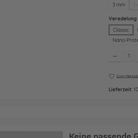
3 mm
5
Veredelung
Classic
Nano-Prote
Produkt Anzahl
Zum Merkzet
Lieferzeit:
1
Keine passende 