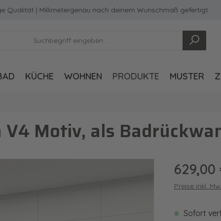
ität | Millimetergenau nach deinem Wunschmaß gefertigt
BAD
KÜCHE
WOHNEN
PRODUKTE
MUSTER
Z
 V4 Motiv, als Badrückwan
Regulärer Pre
629,00
Preise inkl. M
Sofort ver