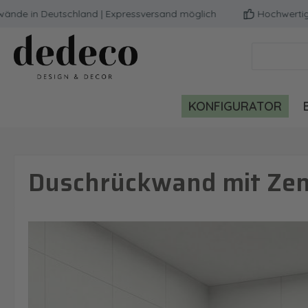
 in Deutschland | Expressversand möglich
Hochwertige Qual
m Hauptinhalt springen
Zur Suche springen
Zur Hauptnavigation springen
KONFIGURATOR
Duschrückwand mit Zen
Bildergalerie überspringen