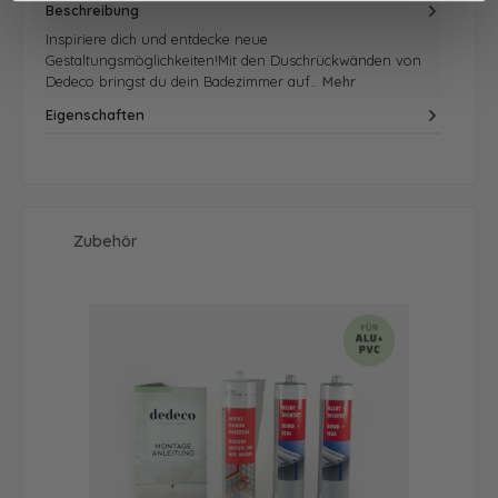
Beschreibung
Inspiriere dich und entdecke neue
Gestaltungsmöglichkeiten!Mit den Duschrückwänden von
Dedeco bringst du dein Badezimmer auf…
Mehr
Eigenschaften
Produktgalerie überspringen
Zubehör