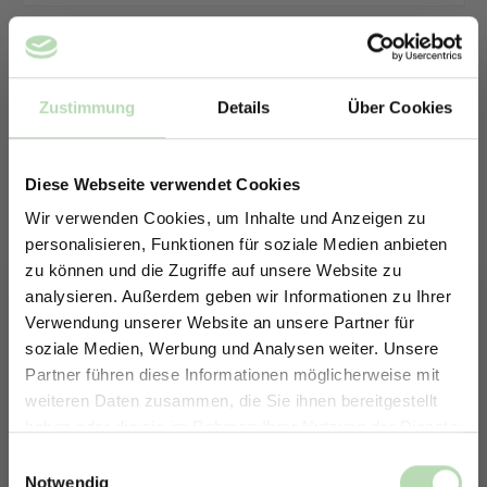
Zustimmung
Details
Über Cookies
Diese Webseite verwendet Cookies
Wir verwenden Cookies, um Inhalte und Anzeigen zu
personalisieren, Funktionen für soziale Medien anbieten
zu können und die Zugriffe auf unsere Website zu
analysieren. Außerdem geben wir Informationen zu Ihrer
Verwendung unserer Website an unsere Partner für
soziale Medien, Werbung und Analysen weiter. Unsere
Partner führen diese Informationen möglicherweise mit
ERHALTE 5% RABATT AUF
weiteren Daten zusammen, die Sie ihnen bereitgestellt
DEINE RÜCKWÄNDE
haben oder die sie im Rahmen Ihrer Nutzung der Dienste
Keine passende Größe gefunden? -
Jetzt zum Newsletter anmelden.
gesammelt haben.
Einwilligungsauswahl
Erstelle in nur 4 Schritten deine
Notwendig