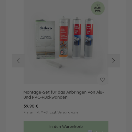
Montage-Set für das Anbringen von Alu-
Dus
und PVC-Rückwänden
Ba
Regulärer Preis:
Reg
39,90 €
42
Preise inkl. MwSt. zzgl. Versandkosten
Prei
In den Warenkorb