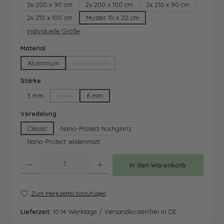
2x 200 x 90 cm
2x 200 x 100 cm
2x 210 x 90 cm
2x 210 x 100 cm
Muster 10 x 20 cm
Individuelle Größe
auswählen
Material
Aluminium
Acrylglas 3D
(Diese Option ist zurzeit nicht verfügbar.)
auswählen
Stärke
3 mm
5 mm
6 mm
(Diese Option ist zurzeit nicht verfügbar.)
auswählen
Veredelung
Classic
Nano-Protect hochglanz
Nano-Protect seidenmatt
Produkt Anzahl: Gib den gewünschten Wert ein oder benutze die Schaltfläche
In den Warenkorb
Zum Merkzettel hinzufügen
Lieferzeit:
10-14 Werktage / Versandkostenfrei in DE