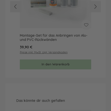
Montage-Set für das Anbringen von Alu-
Mus
und PVC-Rückwänden
& 
Regulärer Preis:
Reg
39,90 €
9,9
Preise inkl. MwSt. zzgl. Versandkosten
Prei
In den Warenkorb
Produktgalerie überspringen
Das könnte dir auch gefallen