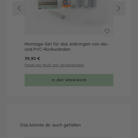
Montage-Set für das Anbringen von Alu-
Mus
und PVC-Rückwänden
& 
Regulärer Preis:
Reg
39,90 €
9,9
Preise inkl. MwSt. zzgl. Versandkosten
Prei
In den Warenkorb
Produktgalerie überspringen
Das könnte dir auch gefallen