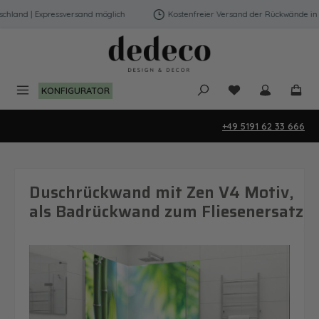
Zum Hauptinhalt springen
land | Expressversand möglich
Kostenfreier Versand der Rückwände in De
Du hast 0 Produk
KONFIGURATOR
+49 5191 62 33 666
Duschrückwand mit Zen V4 Motiv,
als Badrückwand zum Fliesenersatz
Bildergalerie überspringen