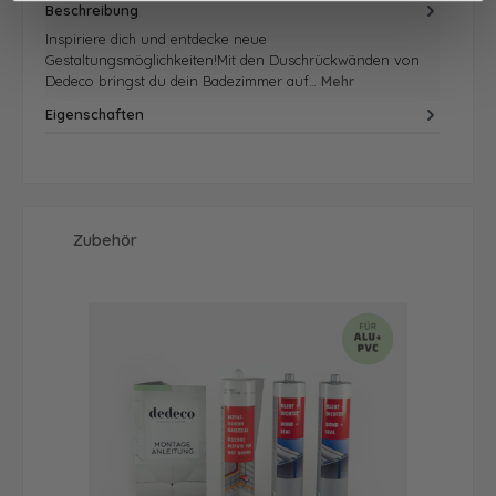
Beschreibung
Inspiriere dich und entdecke neue
Gestaltungsmöglichkeiten!Mit den Duschrückwänden von
Dedeco bringst du dein Badezimmer auf…
Mehr
Eigenschaften
Produktgalerie überspringen
Zubehör