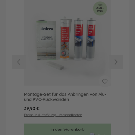
Montage-Set für das Anbringen von Alu-
Dus
und PVC-Rückwänden
Ba
Regulärer Preis:
Reg
39,90 €
42
Preise inkl. MwSt. zzgl. Versandkosten
Prei
In den Warenkorb