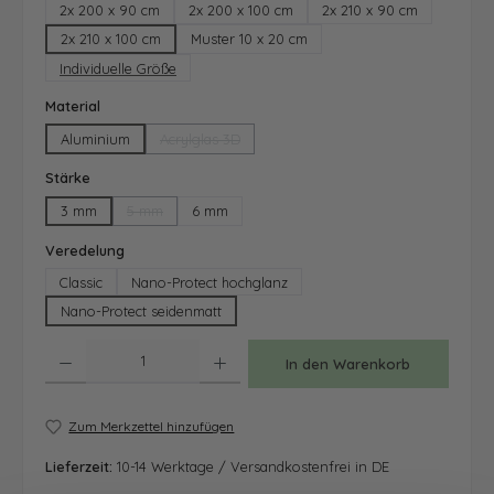
2x 200 x 90 cm
2x 200 x 100 cm
2x 210 x 90 cm
2x 210 x 100 cm
Muster 10 x 20 cm
Individuelle Größe
auswählen
Material
Aluminium
Acrylglas 3D
(Diese Option ist zurzeit nicht verfügbar.)
auswählen
Stärke
3 mm
5 mm
6 mm
(Diese Option ist zurzeit nicht verfügbar.)
auswählen
Veredelung
Classic
Nano-Protect hochglanz
Nano-Protect seidenmatt
Produkt Anzahl: Gib den gewünschten Wert ein oder benutze die Schaltfläche
In den Warenkorb
Zum Merkzettel hinzufügen
Lieferzeit:
10-14 Werktage / Versandkostenfrei in DE