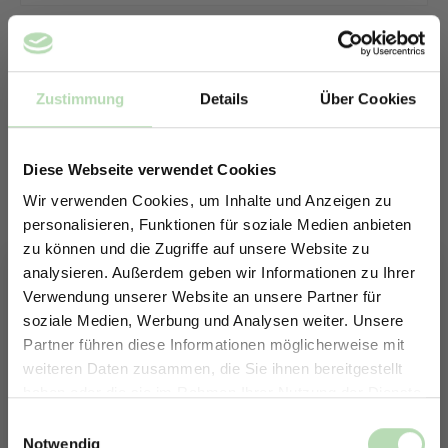
Zustimmung
Details
Über Cookies
Diese Webseite verwendet Cookies
Wir verwenden Cookies, um Inhalte und Anzeigen zu
personalisieren, Funktionen für soziale Medien anbieten
zu können und die Zugriffe auf unsere Website zu
analysieren. Außerdem geben wir Informationen zu Ihrer
Verwendung unserer Website an unsere Partner für
soziale Medien, Werbung und Analysen weiter. Unsere
Partner führen diese Informationen möglicherweise mit
ERHALTE 5% RABATT AUF
weiteren Daten zusammen, die Sie ihnen bereitgestellt
DEINE RÜCKWÄNDE
haben oder die sie im Rahmen Ihrer Nutzung der Dienste
Keine passende Größe gefunden? -
Jetzt zum Newsletter anmelden.
gesammelt haben.
Einwilligungsauswahl
Erstelle in nur 4 Schritten deine
Notwendig