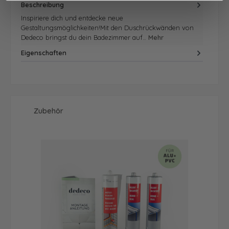
Beschreibung
Inspiriere dich und entdecke neue
Gestaltungsmöglichkeiten!Mit den Duschrückwänden von
Dedeco bringst du dein Badezimmer auf…
Mehr
Eigenschaften
Produktgalerie überspringen
Zubehör