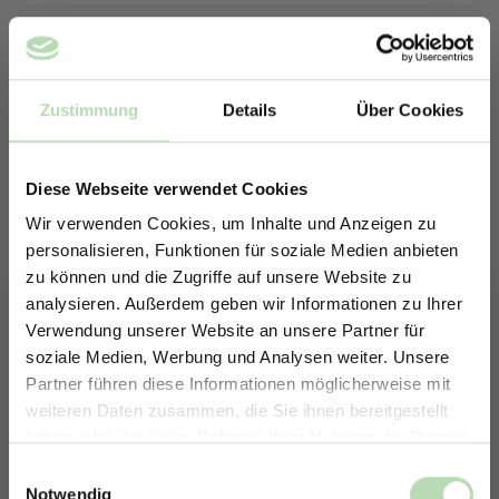
Zustimmung
Details
Über Cookies
Diese Webseite verwendet Cookies
Wir verwenden Cookies, um Inhalte und Anzeigen zu
personalisieren, Funktionen für soziale Medien anbieten
zu können und die Zugriffe auf unsere Website zu
analysieren. Außerdem geben wir Informationen zu Ihrer
Verwendung unserer Website an unsere Partner für
soziale Medien, Werbung und Analysen weiter. Unsere
Partner führen diese Informationen möglicherweise mit
ERHALTE 5% RABATT AUF
weiteren Daten zusammen, die Sie ihnen bereitgestellt
DEINE RÜCKWÄNDE
haben oder die sie im Rahmen Ihrer Nutzung der Dienste
Keine passende Größe gefunden? -
Jetzt zum Newsletter anmelden.
gesammelt haben.
Einwilligungsauswahl
Erstelle in nur 4 Schritten deine
Notwendig