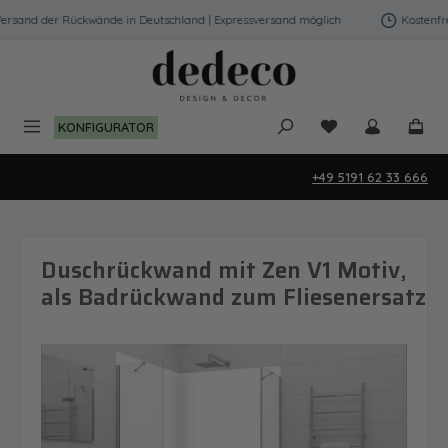
Zum Hauptinhalt springen
rsand der Rückwände in Deutschland | Expressversand möglich
Kostenfrei
Du hast 0 Produk
KONFIGURATOR
+49 5191 62 33 666
Duschrückwand mit Zen V1 Motiv,
als Badrückwand zum Fliesenersatz
Bildergalerie überspringen