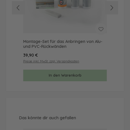
Montage-Set für das Anbringen von Alu-
Mus
und PVC-Rückwänden
& 
Regulärer Preis:
Reg
39,90 €
9,9
Preise inkl. MwSt. zzgl. Versandkosten
Prei
In den Warenkorb
Produktgalerie überspringen
Das könnte dir auch gefallen