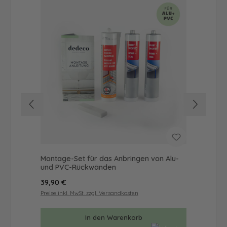
Montage-Set für das Anbringen von Alu-
Dus
und PVC-Rückwänden
Ba
Regulärer Preis:
Reg
39,90 €
57
Preise inkl. MwSt. zzgl. Versandkosten
Prei
In den Warenkorb