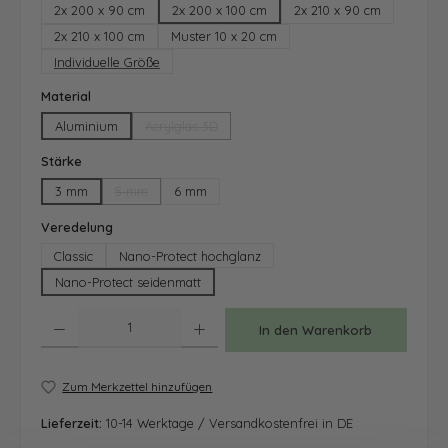
2x 200 x 90 cm
2x 200 x 100 cm
2x 210 x 90 cm
2x 210 x 100 cm
Muster 10 x 20 cm
Individuelle Größe
auswählen
Material
Aluminium
Acrylglas 3D
(Diese Option ist zurzeit nicht verfügbar.)
auswählen
Stärke
3 mm
5 mm
6 mm
(Diese Option ist zurzeit nicht verfügbar.)
auswählen
Veredelung
Classic
Nano-Protect hochglanz
Nano-Protect seidenmatt
Produkt Anzahl: Gib den gewünschten Wert ein oder benutze die Schaltfläche
In den Warenkorb
Zum Merkzettel hinzufügen
Lieferzeit:
10-14 Werktage / Versandkostenfrei in DE