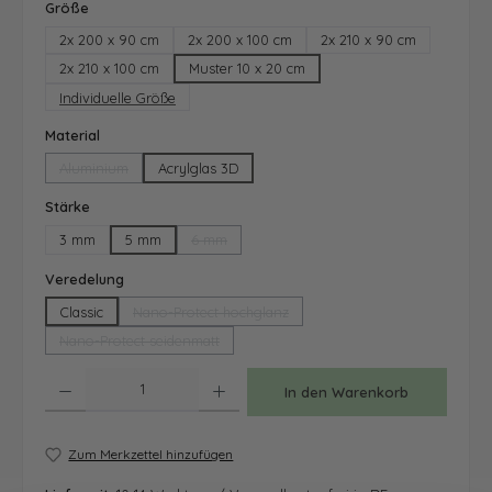
auswählen
Größe
2x 200 x 90 cm
2x 200 x 100 cm
2x 210 x 90 cm
2x 210 x 100 cm
Muster 10 x 20 cm
Individuelle Größe
auswählen
Material
Aluminium
Acrylglas 3D
(Diese Option ist zurzeit nicht verfügbar.)
auswählen
Stärke
3 mm
5 mm
6 mm
(Diese Option ist zurzeit nicht verfügbar.)
auswählen
Veredelung
Classic
Nano-Protect hochglanz
(Diese Option ist zurzeit nicht verfügbar.)
Nano-Protect seidenmatt
(Diese Option ist zurzeit nicht verfügbar.)
Produkt Anzahl: Gib den gewünschten Wert ein oder benutze die Schaltfläche
In den Warenkorb
Zum Merkzettel hinzufügen