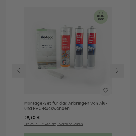
Montage-Set für das Anbringen von Alu-
Dus
und PVC-Rückwänden
Ba
Regulärer Preis:
Reg
39,90 €
56
Preise inkl. MwSt. zzgl. Versandkosten
Prei