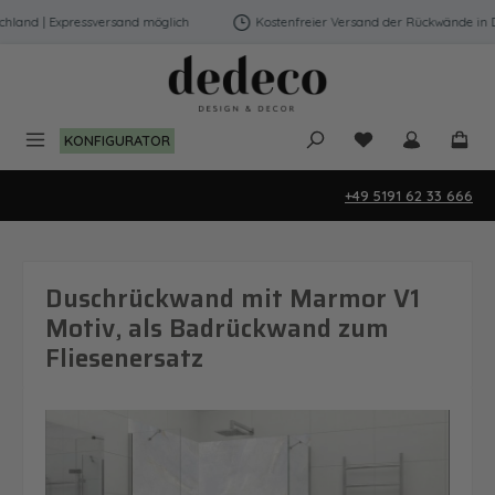
Zum Hauptinhalt springen
land | Expressversand möglich
Kostenfreier Versand der Rückwände in Deu
Du hast 0 Produk
KONFIGURATOR
+49 5191 62 33 666
Duschrückwand mit Marmor V1
Motiv, als Badrückwand zum
Fliesenersatz
Bildergalerie überspringen