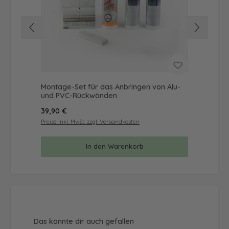
Montage-Set für das Anbringen von Alu-
Mus
und PVC-Rückwänden
& 
Regulärer Preis:
Reg
39,90 €
9,9
Preise inkl. MwSt. zzgl. Versandkosten
Prei
In den Warenkorb
Produktgalerie überspringen
Das könnte dir auch gefallen