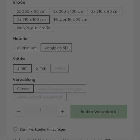
auswählen
Größe
2x 200 x 90 cm
2x 200 x 100 cm
2x 210 x 90 cm
2x 210 x 100 cm
Muster 10 x 20 cm
Individuelle Größe
auswählen
Material
Aluminium
Acrylglas 3D
auswählen
Stärke
3 mm
5 mm
6 mm
(Diese Option ist zurzeit nicht verfügbar.)
auswählen
Veredelung
Classic
Nano-Protect hochglanz
(Diese Option ist zurzeit nicht verfügbar.)
Nano-Protect seidenmatt
(Diese Option ist zurzeit nicht verfügbar.)
Produkt Anzahl: Gib den gewünschten Wert ein oder benutze die Schaltfläche
In den Warenkorb
Zum Merkzettel hinzufügen