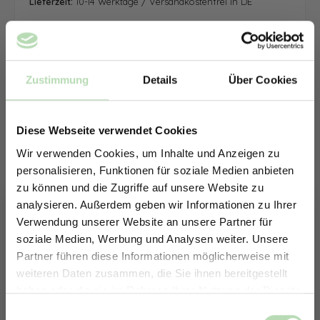
Lieferzeit:
10-14 Werktage / Versandkostenfrei in DE
Zustimmung
Details
Über Cookies
Diese Webseite verwendet Cookies
Wir verwenden Cookies, um Inhalte und Anzeigen zu
personalisieren, Funktionen für soziale Medien anbieten
zu können und die Zugriffe auf unsere Website zu
analysieren. Außerdem geben wir Informationen zu Ihrer
Verwendung unserer Website an unsere Partner für
soziale Medien, Werbung und Analysen weiter. Unsere
Partner führen diese Informationen möglicherweise mit
ERHALTE 5% RABATT AUF
weiteren Daten zusammen, die Sie ihnen bereitgestellt
DEINE RÜCKWÄNDE
haben oder die sie im Rahmen Ihrer Nutzung der Dienste
Jetzt zum Newsletter anmelden.
gesammelt haben.
Keine passende Größe gefunden? -
Einwilligungsauswahl