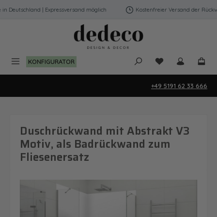
Zum Hauptinhalt springen
 Deutschland | Expressversand möglich
Kostenfreier Versand der Rückwän
Du hast 0 Produk
KONFIGURATOR
+49 5191 62 33 666
Duschrückwand mit Abstrakt V3
Motiv, als Badrückwand zum
Fliesenersatz
Bildergalerie überspringen