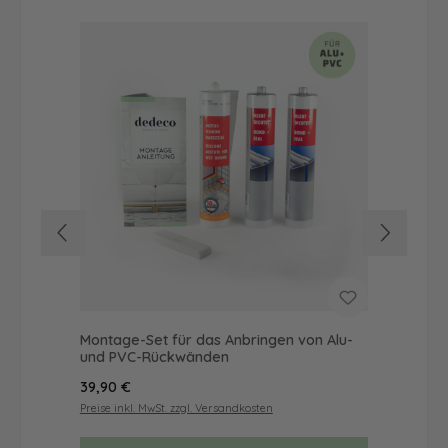
Montage-Set für das Anbringen von Alu-
Dus
und PVC-Rückwänden
Ba
Regulärer Preis:
Reg
39,90 €
68
Preise inkl. MwSt. zzgl. Versandkosten
Prei