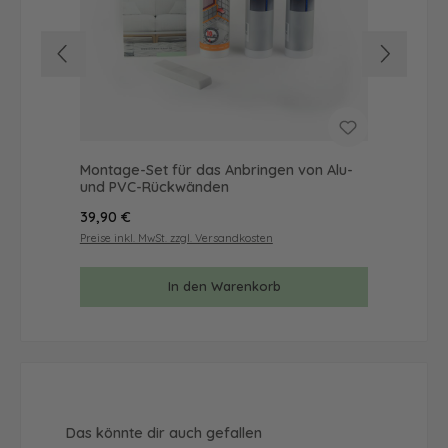
Montage-Set für das Anbringen von Alu-
Mus
und PVC-Rückwänden
& 
Regulärer Preis:
Reg
39,90 €
9,9
Preise inkl. MwSt. zzgl. Versandkosten
Prei
In den Warenkorb
Produktgalerie überspringen
Das könnte dir auch gefallen