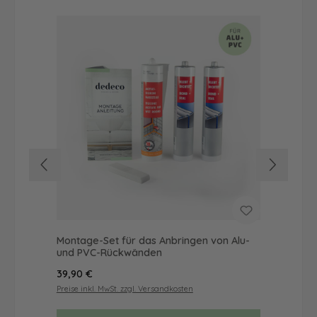
Montage-Set für das Anbringen von Alu-
Dus
und PVC-Rückwänden
Ba
Regulärer Preis:
Reg
39,90 €
45
Preise inkl. MwSt. zzgl. Versandkosten
Prei