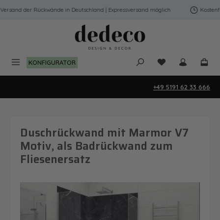
Zum Hauptinhalt springen
ersand der Rückwände in Deutschland | Expressversand möglich
Kostenfre
Du hast 0 Produk
KONFIGURATOR
+49 5191 62 33 666
Duschrückwand mit Marmor V7
Motiv, als Badrückwand zum
Fliesenersatz
Bildergalerie überspringen