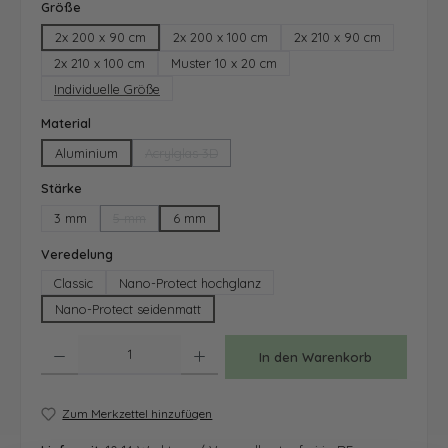
auswählen
Größe
2x 200 x 90 cm
2x 200 x 100 cm
2x 210 x 90 cm
2x 210 x 100 cm
Muster 10 x 20 cm
Individuelle Größe
auswählen
Material
Aluminium
Acrylglas 3D
(Diese Option ist zurzeit nicht verfügbar.)
auswählen
Stärke
3 mm
5 mm
6 mm
(Diese Option ist zurzeit nicht verfügbar.)
auswählen
Veredelung
Classic
Nano-Protect hochglanz
Nano-Protect seidenmatt
Produkt Anzahl: Gib den gewünschten Wert ein oder benutze die Schaltfläche
In den Warenkorb
Zum Merkzettel hinzufügen