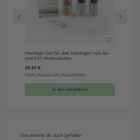
Montage-Set für das Anbringen von Alu-
Mus
und PVC-Rückwänden
& 
Regulärer Preis:
Reg
39,90 €
9,9
Preise inkl. MwSt. zzgl. Versandkosten
Prei
In den Warenkorb
Produktgalerie überspringen
Das könnte dir auch gefallen