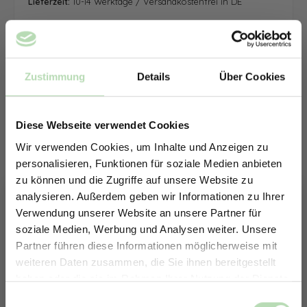
Lieferzeit:
10-14 Werktage / Versandkostenfrei in DE
Zustimmung
Details
Über Cookies
Diese Webseite verwendet Cookies
Wir verwenden Cookies, um Inhalte und Anzeigen zu
personalisieren, Funktionen für soziale Medien anbieten
zu können und die Zugriffe auf unsere Website zu
analysieren. Außerdem geben wir Informationen zu Ihrer
Verwendung unserer Website an unsere Partner für
soziale Medien, Werbung und Analysen weiter. Unsere
Partner führen diese Informationen möglicherweise mit
ERHALTE 5% RABATT AUF
weiteren Daten zusammen, die Sie ihnen bereitgestellt
DEINE RÜCKWÄNDE
haben oder die sie im Rahmen Ihrer Nutzung der Dienste
Jetzt zum Newsletter anmelden.
gesammelt haben.
Keine passende Größe gefunden? -
Einwilligungsauswahl