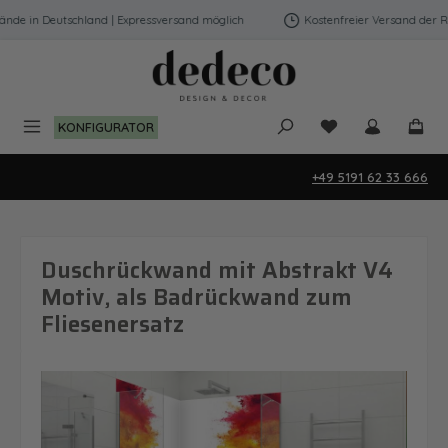
Zum Hauptinhalt springen
e in Deutschland | Expressversand möglich
Kostenfreier Versand der Rüc
Du hast 0 Produk
KONFIGURATOR
+49 5191 62 33 666
Duschrückwand mit Abstrakt V4
Motiv, als Badrückwand zum
Fliesenersatz
Bildergalerie überspringen