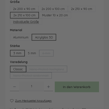
auswählen
Größe
2x 200 x 90 cm
2x 200 x 100 cm
2x 210 x 90 cm
2x 210 x 100 cm
Muster 10 x 20 cm
Individuelle Größe
auswählen
Material
Aluminium
Acrylglas 3D
auswählen
Stärke
3 mm
5 mm
6 mm
(Diese Option ist zurzeit nicht verfügbar.)
auswählen
Veredelung
Classic
Nano-Protect hochglanz
(Diese Option ist zurzeit nicht verfügbar.)
Nano-Protect seidenmatt
(Diese Option ist zurzeit nicht verfügbar.)
Produkt Anzahl: Gib den gewünschten Wert ein oder benutze die Schaltfläche
In den Warenkorb
Zum Merkzettel hinzufügen