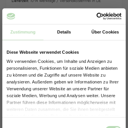
Lieferzeit:
10-14 Werktage / Versandkostenfrei in DE
Zustimmung
Details
Über Cookies
Diese Webseite verwendet Cookies
Wir verwenden Cookies, um Inhalte und Anzeigen zu
personalisieren, Funktionen für soziale Medien anbieten
zu können und die Zugriffe auf unsere Website zu
analysieren. Außerdem geben wir Informationen zu Ihrer
Verwendung unserer Website an unsere Partner für
soziale Medien, Werbung und Analysen weiter. Unsere
Partner führen diese Informationen möglicherweise mit
ERHALTE 5% RABATT AUF
weiteren Daten zusammen, die Sie ihnen bereitgestellt
DEINE RÜCKWÄNDE
haben oder die sie im Rahmen Ihrer Nutzung der Dienste
Jetzt zum Newsletter anmelden.
gesammelt haben.
Keine passende Größe gefunden? -
Einwilligungsauswahl