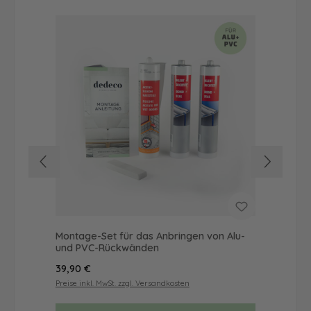
Montage-Set für das Anbringen von Alu-
Dus
und PVC-Rückwänden
Ba
Regulärer Preis:
Reg
39,90 €
68
Preise inkl. MwSt. zzgl. Versandkosten
Prei