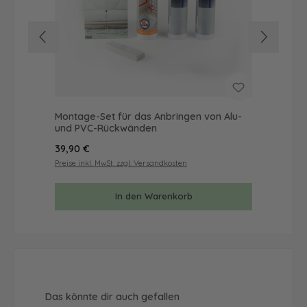
Montage-Set für das Anbringen von Alu-
Mus
und PVC-Rückwänden
& 
Regulärer Preis:
Reg
39,90 €
9,9
Preise inkl. MwSt. zzgl. Versandkosten
Prei
In den Warenkorb
Produktgalerie überspringen
Das könnte dir auch gefallen