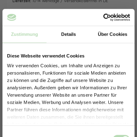
Lieferzeit:
10-14 Werktage / Versandkostenfrei in DE
Zustimmung
Details
Über Cookies
Diese Webseite verwendet Cookies
Wir verwenden Cookies, um Inhalte und Anzeigen zu
personalisieren, Funktionen für soziale Medien anbieten
zu können und die Zugriffe auf unsere Website zu
analysieren. Außerdem geben wir Informationen zu Ihrer
Verwendung unserer Website an unsere Partner für
soziale Medien, Werbung und Analysen weiter. Unsere
Partner führen diese Informationen möglicherweise mit
ERHALTE 5% RABATT AUF
weiteren Daten zusammen, die Sie ihnen bereitgestellt
DEINE RÜCKWÄNDE
haben oder die sie im Rahmen Ihrer Nutzung der Dienste
Jetzt zum Newsletter anmelden.
gesammelt haben.
Keine passende Größe gefunden? -
Einwilligungsauswahl