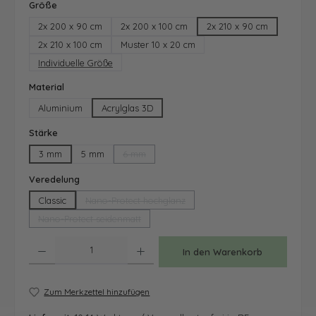
auswählen
Größe
2x 200 x 90 cm
2x 200 x 100 cm
2x 210 x 90 cm
2x 210 x 100 cm
Muster 10 x 20 cm
Individuelle Größe
auswählen
Material
Aluminium
Acrylglas 3D
auswählen
Stärke
3 mm
5 mm
6 mm
(Diese Option ist zurzeit nicht verfügbar.)
auswählen
Veredelung
Classic
Nano-Protect hochglanz
(Diese Option ist zurzeit nicht verfügbar.)
Nano-Protect seidenmatt
(Diese Option ist zurzeit nicht verfügbar.)
Produkt Anzahl: Gib den gewünschten Wert ein oder benutze die Schaltfläche
In den Warenkorb
Zum Merkzettel hinzufügen