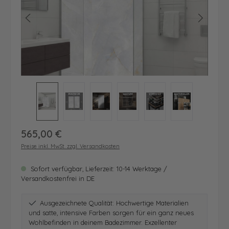
Regulärer Preis:
565,00 €
Preise inkl. MwSt. zzgl. Versandkosten
Sofort verfügbar, Lieferzeit: 10-14 Werktage /
Versandkostenfrei in DE
Ausgezeichnete Qualität: Hochwertige Materialien
und satte, intensive Farben sorgen für ein ganz neues
Wohlbefinden in deinem Badezimmer. Exzellenter