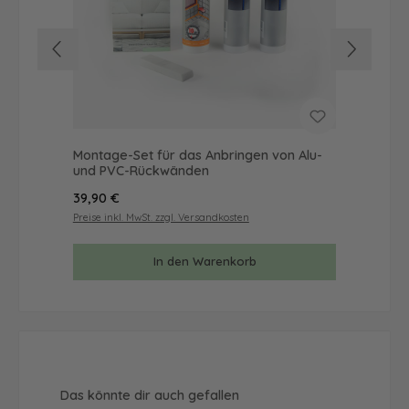
Montage-Set für das Anbringen von Alu-
Mus
und PVC-Rückwänden
& 
Regulärer Preis:
Reg
39,90 €
9,9
Preise inkl. MwSt. zzgl. Versandkosten
Prei
In den Warenkorb
Produktgalerie überspringen
Das könnte dir auch gefallen