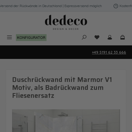
Zum Hauptinhalt springen
ersand der Rückwände in Deutschland | Expressversand möglich
Kostenfrei
Du hast 0 Produk
KONFIGURATOR
+49 5191 62 33 666
Duschrückwand mit Marmor V1
Motiv, als Badrückwand zum
Fliesenersatz
Bildergalerie überspringen