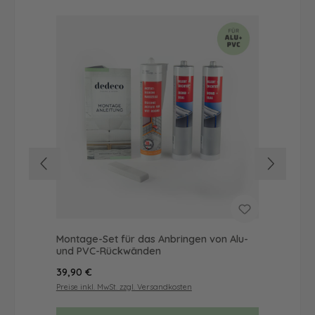
Montage-Set für das Anbringen von Alu-
Dus
und PVC-Rückwänden
Ba
Regulärer Preis:
Reg
39,90 €
56
Preise inkl. MwSt. zzgl. Versandkosten
Prei