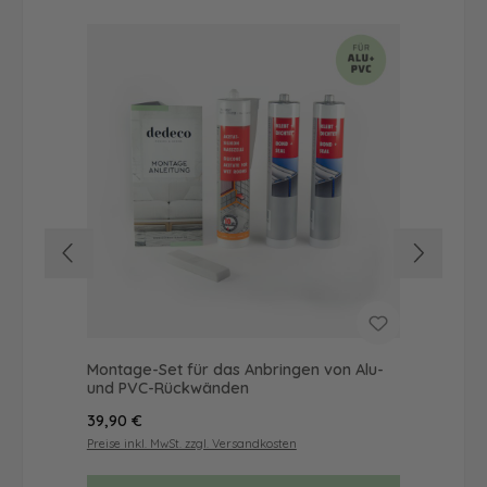
Montage-Set für das Anbringen von Alu-
Dus
und PVC-Rückwänden
Ba
Regulärer Preis:
Reg
39,90 €
56
Preise inkl. MwSt. zzgl. Versandkosten
Prei