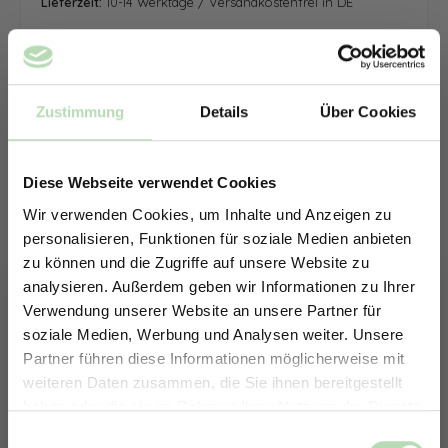
Lieferzeit:
10-14 Werktage / Versandkostenfrei in DE
Zustimmung
Details
Über Cookies
Diese Webseite verwendet Cookies
Wir verwenden Cookies, um Inhalte und Anzeigen zu
personalisieren, Funktionen für soziale Medien anbieten
zu können und die Zugriffe auf unsere Website zu
analysieren. Außerdem geben wir Informationen zu Ihrer
Verwendung unserer Website an unsere Partner für
soziale Medien, Werbung und Analysen weiter. Unsere
Partner führen diese Informationen möglicherweise mit
ERHALTE 5% RABATT AUF
weiteren Daten zusammen, die Sie ihnen bereitgestellt
DEINE RÜCKWÄNDE
haben oder die sie im Rahmen Ihrer Nutzung der Dienste
Jetzt zum Newsletter anmelden.
gesammelt haben.
Keine passende Größe gefunden? -
Einwilligungsauswahl