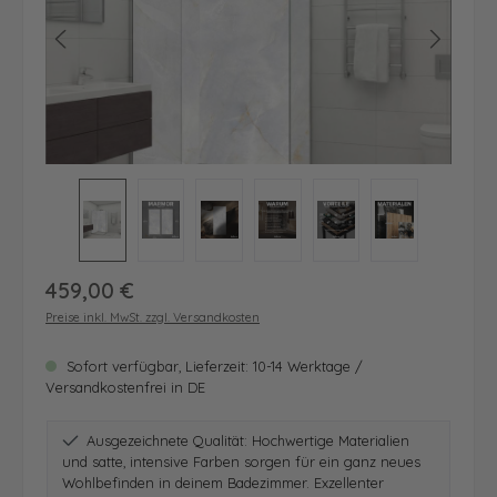
Regulärer Preis:
459,00 €
Preise inkl. MwSt. zzgl. Versandkosten
Sofort verfügbar, Lieferzeit: 10-14 Werktage /
Versandkostenfrei in DE
Ausgezeichnete Qualität: Hochwertige Materialien
und satte, intensive Farben sorgen für ein ganz neues
Wohlbefinden in deinem Badezimmer. Exzellenter