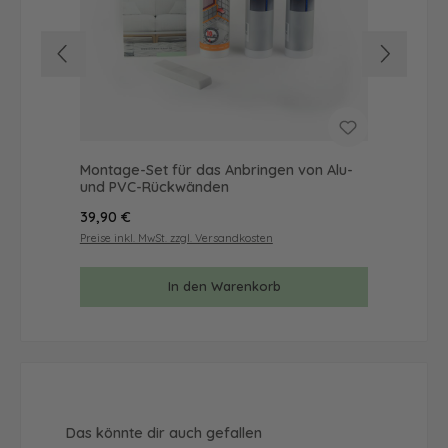
Montage-Set für das Anbringen von Alu-
Mus
und PVC-Rückwänden
& 
Regulärer Preis:
Reg
39,90 €
9,9
Preise inkl. MwSt. zzgl. Versandkosten
Prei
In den Warenkorb
Produktgalerie überspringen
Das könnte dir auch gefallen