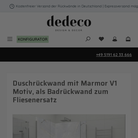
Zum Hauptinhalt springen
Kostenfreier Versand der Rückwände in Deutschland | Expressversand möglic
Du hast 0 Produk
KONFIGURATOR
+49 5191 62 33 666
Duschrückwand mit Marmor V1
Motiv, als Badrückwand zum
Fliesenersatz
Bildergalerie überspringen