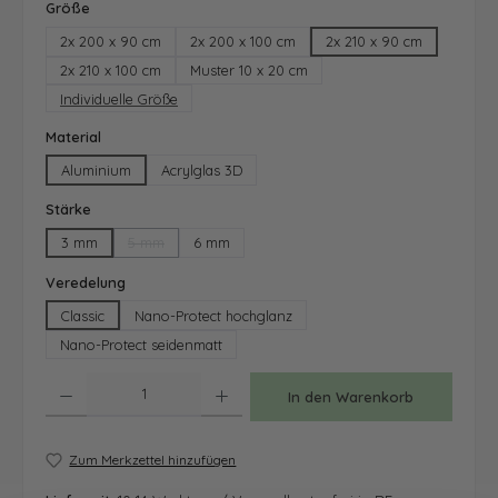
auswählen
Größe
2x 200 x 90 cm
2x 200 x 100 cm
2x 210 x 90 cm
2x 210 x 100 cm
Muster 10 x 20 cm
Individuelle Größe
auswählen
Material
Aluminium
Acrylglas 3D
auswählen
Stärke
3 mm
5 mm
6 mm
(Diese Option ist zurzeit nicht verfügbar.)
auswählen
Veredelung
Classic
Nano-Protect hochglanz
Nano-Protect seidenmatt
Produkt Anzahl: Gib den gewünschten Wert ein oder benutze die Schaltfläche
In den Warenkorb
Zum Merkzettel hinzufügen