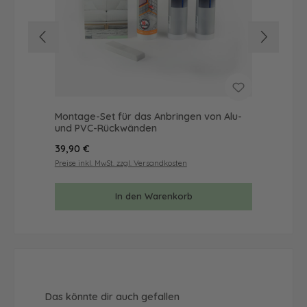
Montage-Set für das Anbringen von Alu-
Mus
und PVC-Rückwänden
& 
Regulärer Preis:
Reg
39,90 €
9,9
Preise inkl. MwSt. zzgl. Versandkosten
Prei
In den Warenkorb
Produktgalerie überspringen
Das könnte dir auch gefallen