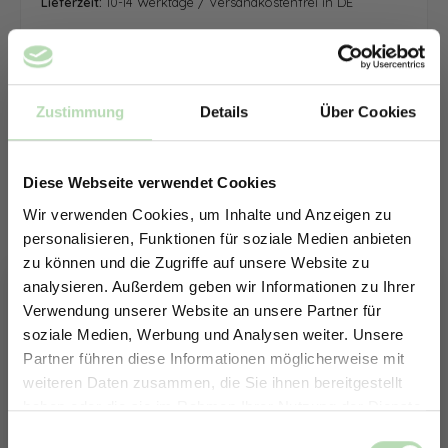
Lieferzeit:
10-14 Werktage / Versandkostenfrei in DE
Zustimmung
Details
Über Cookies
Diese Webseite verwendet Cookies
Wir verwenden Cookies, um Inhalte und Anzeigen zu
personalisieren, Funktionen für soziale Medien anbieten
zu können und die Zugriffe auf unsere Website zu
analysieren. Außerdem geben wir Informationen zu Ihrer
Verwendung unserer Website an unsere Partner für
soziale Medien, Werbung und Analysen weiter. Unsere
Partner führen diese Informationen möglicherweise mit
ERHALTE 5% RABATT AUF
weiteren Daten zusammen, die Sie ihnen bereitgestellt
DEINE RÜCKWÄNDE
haben oder die sie im Rahmen Ihrer Nutzung der Dienste
Jetzt zum Newsletter anmelden.
gesammelt haben.
Keine passende Größe gefunden? -
Einwilligungsauswahl