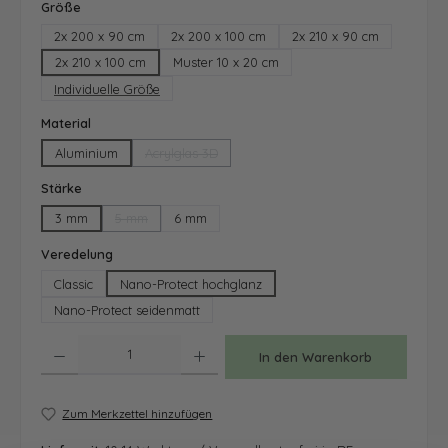
auswählen
Größe
2x 200 x 90 cm
2x 200 x 100 cm
2x 210 x 90 cm
2x 210 x 100 cm
Muster 10 x 20 cm
Individuelle Größe
auswählen
Material
Aluminium
Acrylglas 3D
(Diese Option ist zurzeit nicht verfügbar.)
auswählen
Stärke
3 mm
5 mm
6 mm
(Diese Option ist zurzeit nicht verfügbar.)
auswählen
Veredelung
Classic
Nano-Protect hochglanz
Nano-Protect seidenmatt
Produkt Anzahl: Gib den gewünschten Wert ein oder benutze die Schaltfläche
In den Warenkorb
Zum Merkzettel hinzufügen