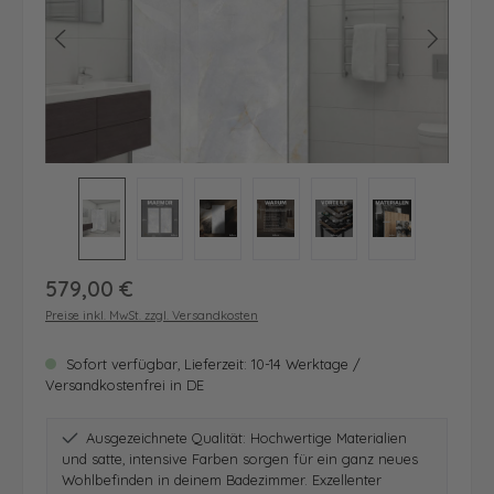
Regulärer Preis:
579,00 €
Preise inkl. MwSt. zzgl. Versandkosten
Sofort verfügbar, Lieferzeit: 10-14 Werktage /
Versandkostenfrei in DE
Ausgezeichnete Qualität: Hochwertige Materialien
und satte, intensive Farben sorgen für ein ganz neues
Wohlbefinden in deinem Badezimmer. Exzellenter