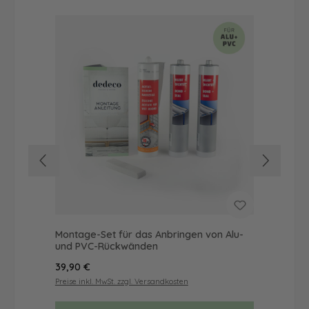
Montage-Set für das Anbringen von Alu-
Dus
und PVC-Rückwänden
Ba
Regulärer Preis:
Reg
39,90 €
56
Preise inkl. MwSt. zzgl. Versandkosten
Prei