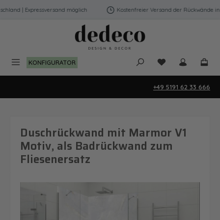
Zum Hauptinhalt springen
hland | Expressversand möglich
Kostenfreier Versand der Rückwände in De
Du hast 0 Produk
KONFIGURATOR
+49 5191 62 33 666
Duschrückwand mit Marmor V1
Motiv, als Badrückwand zum
Fliesenersatz
Bildergalerie überspringen