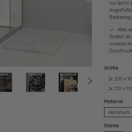
nur leicht
Angriffsfl
Badreinig
Alles 
findest du
unseres Ko
Duschrück
auswä
Größe
2x 200 x 9
2x 210 x 1
aus
Material
Aluminium
ausw
Stärke