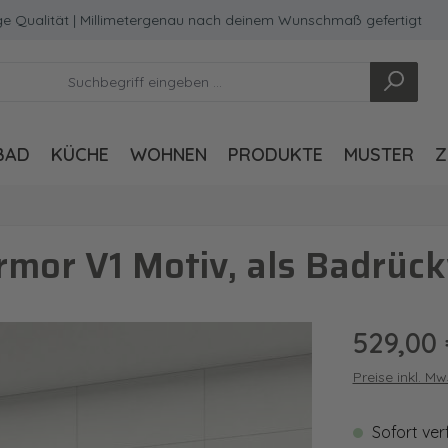
ität | Millimetergenau nach deinem Wunschmaß gefertigt
BAD
KÜCHE
WOHNEN
PRODUKTE
MUSTER
Z
mor V1 Motiv, als Badrüc
Regulärer Pre
529,00
Preise inkl. M
Sofort ver