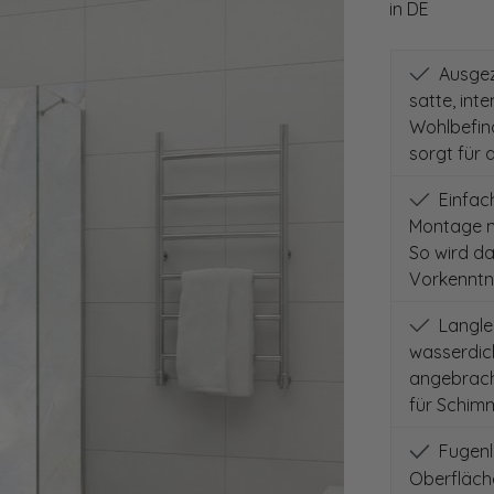
in DE
Ausgeze
satte, int
Wohlbefind
sorgt für 
Einfach
Montage m
So wird d
Vorkenntni
Langleb
wasserdich
angebracht
für Schimm
Fugenlo
Oberfläch