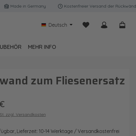
Made in Germany
Kostenfreier Versand der Rückwände in D
Du hast 0 Produkte auf
Deutsch
UBEHÖR
MEHR INFO
kwand zum Fliesenersatz
is:
 €
wSt. zzgl. Versandkosten
fügbar, Lieferzeit: 10-14 Werktage / Versandkostenfrei