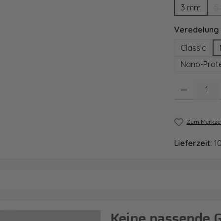
3 mm
5
Veredelung
Classic
Nano-Prote
Produkt Anzahl
Zum Merkzet
Lieferzeit:
1
Keine passende 