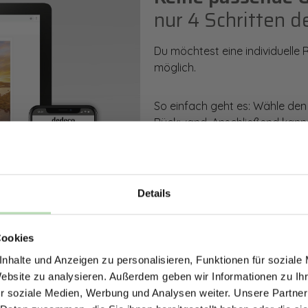
nur 4 Schritten d
Du möchtest eine individuelle
möglich.
So einfach geht es: Wähle den
Rückwand. Anschließend kanns
Zusatzveredelung auswählen.
Mithilfe unseres Konfigurators
dargestellt. Parallel erhältst d
Details
bestellen kannst.
ERHALTE 5% RABAT
Cookies
DEINE RÜCKWÄ
Zum Konfigurator
nhalte und Anzeigen zu personalisieren, Funktionen für soziale
Jetzt zum Newsletter anmel
Website zu analysieren. Außerdem geben wir Informationen zu I
r soziale Medien, Werbung und Analysen weiter. Unsere Partner