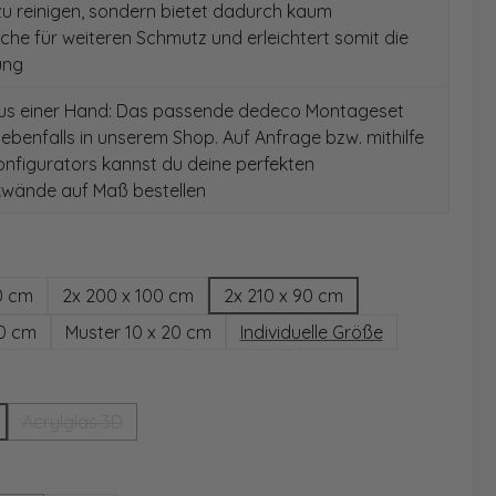
 zu reinigen, sondern bietet dadurch kaum
äche für weiteren Schmutz und erleichtert somit die
ung
aus einer Hand: Das passende dedeco Montageset
 ebenfalls in unserem Shop. Auf Anfrage bzw. mithilfe
nfigurators kannst du deine perfekten
wände auf Maß bestellen
hlen
0 cm
2x 200 x 100 cm
2x 210 x 90 cm
00 cm
Muster 10 x 20 cm
Individuelle Größe
wählen
Acrylglas 3D
(Diese Option ist zurzeit nicht verfügbar.)
ählen