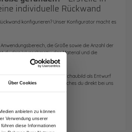
eine individuelle Rückwand
 Rückwand konfigurieren? Unser Konfigurator macht es
 Anwendungsbereich, die Größe sowie die Anzahl der
t du dein Wunschmotiv, das Material und die
 werden dir die Rückwände im Schaubild als Entwurf
u dein individuelles Angebot, welches du direkt bei uns
Über Cookies
T AUF
NDE
 Medien anbieten zu können
den.
hrer Verwendung unserer
 führen diese Informationen