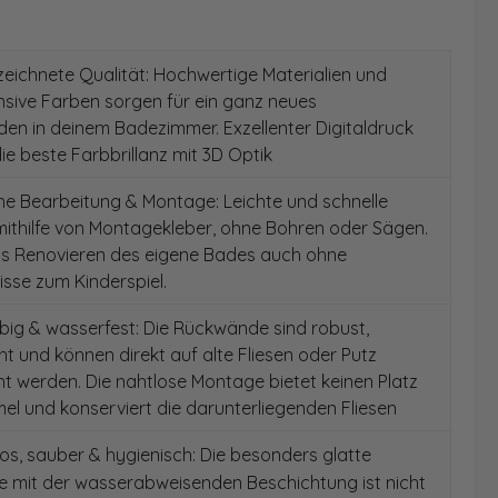
ichnete Qualität: Hochwertige Materialien und
ensive Farben sorgen für ein ganz neues
en in deinem Badezimmer. Exzellenter Digitaldruck
die beste Farbbrillanz mit 3D Optik
e Bearbeitung & Montage: Leichte und schnelle
ithilfe von Montagekleber, ohne Bohren oder Sägen.
as Renovieren des eigene Bades auch ohne
sse zum Kinderspiel.
ig & wasserfest: Die Rückwände sind robust,
t und können direkt auf alte Fliesen oder Putz
 werden. Die nahtlose Montage bietet keinen Platz
el und konserviert die darunterliegenden Fliesen
s, sauber & hygienisch: Die besonders glatte
e mit der wasserabweisenden Beschichtung ist nicht