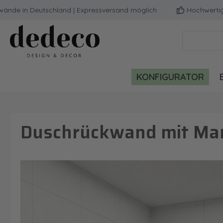
in Deutschland | Expressversand möglich
Hochwertige Qual
m Hauptinhalt springen
Zur Suche springen
Zur Hauptnavigation springen
KONFIGURATOR
Duschrückwand mit Mar
Bildergalerie überspringen