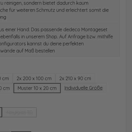
 zu reinigen, sondern bietet dadurch kaum
äche für weiteren Schmutz und erleichtert somit die
ung
aus einer Hand: Das passende dedeco Montageset
 ebenfalls in unserem Shop. Auf Anfrage bzw. mithilfe
nfigurators kannst du deine perfekten
wände auf Maß bestellen
hlen
0 cm
2x 200 x 100 cm
2x 210 x 90 cm
Individuelle Größe
00 cm
Muster 10 x 20 cm
wählen
Acrylglas 3D
(Diese Option ist zurzeit nicht verfügbar.)
ählen