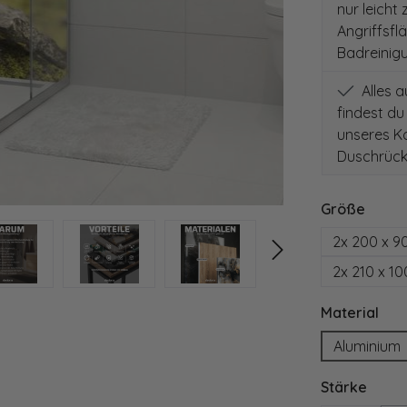
nur leicht
Angriffsfl
Badreinig
Alles 
findest du
unseres Ko
Duschrück
auswä
Größe
2x 200 x 9
2x 210 x 1
aus
Material
Aluminium
ausw
Stärke