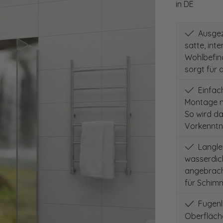
in DE
Ausgeze
satte, int
Wohlbefind
sorgt für 
Einfach
Montage m
So wird d
Vorkenntni
Langleb
wasserdich
angebracht
für Schimm
Fugenlo
Oberfläch