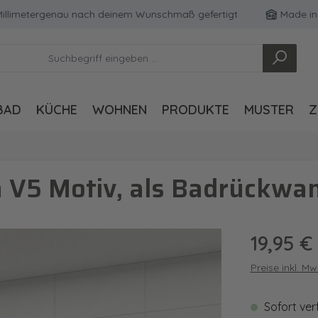
metergenau nach deinem Wunschmaß gefertigt
Made in Germ
BAD
KÜCHE
WOHNEN
PRODUKTE
MUSTER
Z
 V5 Motiv, als Badrückwan
Regulärer Pre
19,95 €
Preise inkl. M
Sofort ver