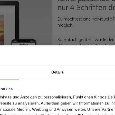
nur 4 Schritten d
Du möchtest eine individuelle
möglich.
So einfach geht es: Wähle den
Rückwand. Anschließend kanns
Zusatzveredelung auswählen.
Mithilfe unseres Konfigurators
dargestellt. Parallel erhältst d
Details
bestellen kannst.
ERHALTE 5% RABAT
Cookies
DEINE RÜCKWÄ
Zum Konfigurator
nhalte und Anzeigen zu personalisieren, Funktionen für soziale
Jetzt zum Newsletter anmel
Website zu analysieren. Außerdem geben wir Informationen zu I
r soziale Medien, Werbung und Analysen weiter. Unsere Partner