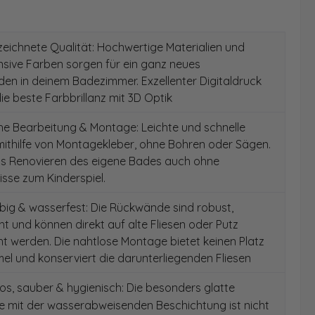
ichnete Qualität: Hochwertige Materialien und
ensive Farben sorgen für ein ganz neues
en in deinem Badezimmer. Exzellenter Digitaldruck
die beste Farbbrillanz mit 3D Optik
e Bearbeitung & Montage: Leichte und schnelle
ithilfe von Montagekleber, ohne Bohren oder Sägen.
as Renovieren des eigene Bades auch ohne
sse zum Kinderspiel.
ig & wasserfest: Die Rückwände sind robust,
t und können direkt auf alte Fliesen oder Putz
 werden. Die nahtlose Montage bietet keinen Platz
el und konserviert die darunterliegenden Fliesen
s, sauber & hygienisch: Die besonders glatte
e mit der wasserabweisenden Beschichtung ist nicht