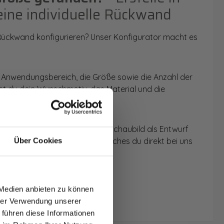
eine individuelle Rückwand
 Rückwand konfigurieren? Unser Konfigurator macht es
 Anwendungsbereich, die Größe sowie die Anzahl der
t du dein Wunschmotiv, das Material und die
 werden dir die Rückwände im Schaubild als Entwurf
u dein individuelles Angebot, welches du direkt bei uns
Über Cookies
T AUF
NDE
 Medien anbieten zu können
den.
hrer Verwendung unserer
 führen diese Informationen