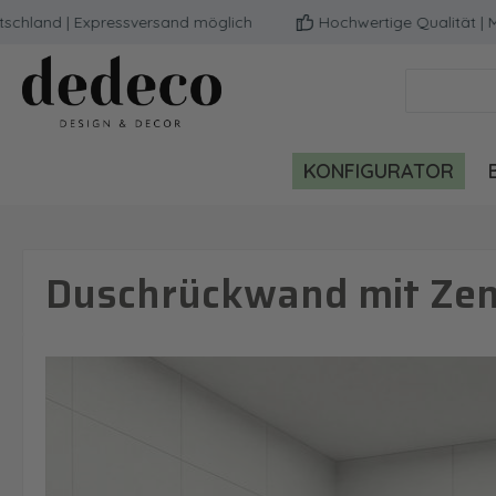
nd | Expressversand möglich
Hochwertige Qualität | Milli
m Hauptinhalt springen
Zur Suche springen
Zur Hauptnavigation springen
KONFIGURATOR
Duschrückwand mit Zen
Bildergalerie überspringen