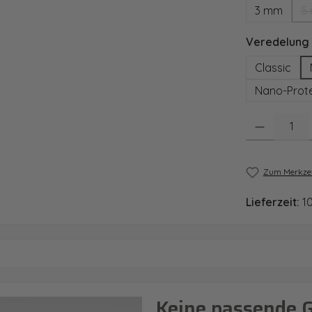
3 mm
5
Veredelung
Classic
Nano-Prote
Produkt Anzahl
Zum Merkzet
Lieferzeit:
1
Keine passende 