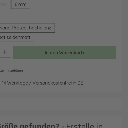
 mm
6 mm
(Diese Option ist zurzeit nicht verfügbar.)
auswählen
Nano-Protect hochglanz
ct seidenmatt
: Gib den gewünschten Wert ein oder benutze die Schaltflächen um 
In den Warenkorb
tel hinzufügen
0-14 Werktage / Versandkostenfrei in DE
Größe gefunden? -
Erstelle in