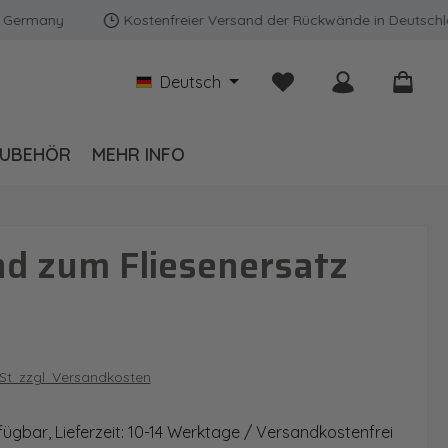
any
Kostenfreier Versand der Rückwände in Deutschland | 
Du hast 0 Produkte auf
Deutsch
UBEHÖR
MEHR INFO
d zum Fliesenersatz
is:
wSt. zzgl. Versandkosten
fügbar, Lieferzeit: 10-14 Werktage / Versandkostenfrei