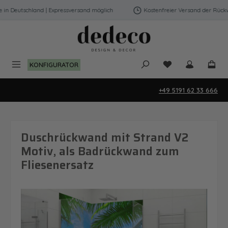
Zum Hauptinhalt springen
 Deutschland | Expressversand möglich
Kostenfreier Versand der Rückwän
Du hast 0 Produk
KONFIGURATOR
+49 5191 62 33 666
Duschrückwand mit Strand V2
Motiv, als Badrückwand zum
Fliesenersatz
Bildergalerie überspringen