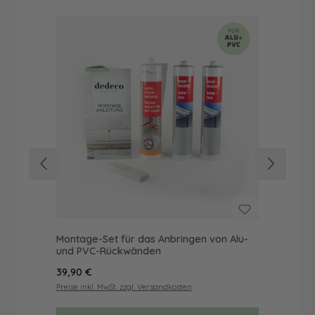
Montage-Set für das Anbringen von Alu-
Dus
und PVC-Rückwänden
Ba
Regulärer Preis:
Reg
39,90 €
66
Preise inkl. MwSt. zzgl. Versandkosten
Prei