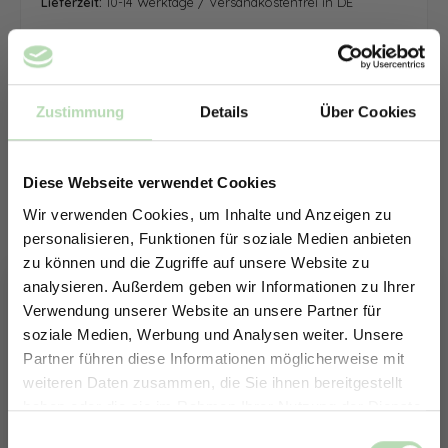
Lieferzeit:
10-14 Werktage / Versandkostenfrei in DE
Zustimmung
Details
Über Cookies
Diese Webseite verwendet Cookies
Wir verwenden Cookies, um Inhalte und Anzeigen zu
personalisieren, Funktionen für soziale Medien anbieten
zu können und die Zugriffe auf unsere Website zu
analysieren. Außerdem geben wir Informationen zu Ihrer
Verwendung unserer Website an unsere Partner für
soziale Medien, Werbung und Analysen weiter. Unsere
Partner führen diese Informationen möglicherweise mit
ERHALTE 5% RABATT AUF
weiteren Daten zusammen, die Sie ihnen bereitgestellt
DEINE RÜCKWÄNDE
haben oder die sie im Rahmen Ihrer Nutzung der Dienste
Jetzt zum Newsletter anmelden.
gesammelt haben.
Keine passende Größe gefunden? -
Einwilligungsauswahl