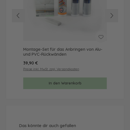
Montage-Set für das Anbringen von Alu-
Mus
und PVC-Rückwänden
& 
Regulärer Preis:
Reg
39,90 €
9,9
Preise inkl. MwSt. zzgl. Versandkosten
Prei
In den Warenkorb
Produktgalerie überspringen
Das könnte dir auch gefallen