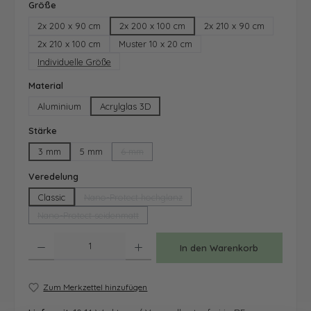
auswählen
Größe
2x 200 x 90 cm
2x 200 x 100 cm
2x 210 x 90 cm
2x 210 x 100 cm
Muster 10 x 20 cm
Individuelle Größe
auswählen
Material
Aluminium
Acrylglas 3D
auswählen
Stärke
3 mm
5 mm
6 mm
(Diese Option ist zurzeit nicht verfügbar.)
auswählen
Veredelung
Classic
Nano-Protect hochglanz
(Diese Option ist zurzeit nicht verfügbar.)
Nano-Protect seidenmatt
(Diese Option ist zurzeit nicht verfügbar.)
Produkt Anzahl: Gib den gewünschten Wert ein oder benutze die Schaltfläche
In den Warenkorb
Zum Merkzettel hinzufügen