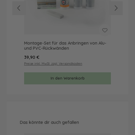
Montage-Set für das Anbringen von Alu-
Mus
und PVC-Rückwänden
& 
Regulärer Preis:
Reg
39,90 €
9,9
Preise inkl. MwSt. zzgl. Versandkosten
Prei
In den Warenkorb
Produktgalerie überspringen
Das könnte dir auch gefallen