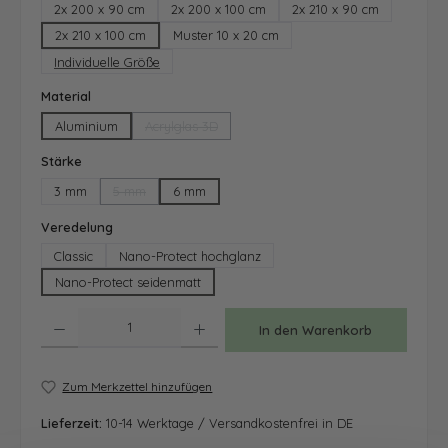
2x 200 x 90 cm
2x 200 x 100 cm
2x 210 x 90 cm
2x 210 x 100 cm
Muster 10 x 20 cm
Individuelle Größe
auswählen
Material
Aluminium
Acrylglas 3D
(Diese Option ist zurzeit nicht verfügbar.)
auswählen
Stärke
3 mm
5 mm
6 mm
(Diese Option ist zurzeit nicht verfügbar.)
auswählen
Veredelung
Classic
Nano-Protect hochglanz
Nano-Protect seidenmatt
Produkt Anzahl: Gib den gewünschten Wert ein oder benutze die Schaltfläche
In den Warenkorb
Zum Merkzettel hinzufügen
Lieferzeit:
10-14 Werktage / Versandkostenfrei in DE