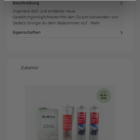
Beschreibung
Inspiriere dich und entdecke neue
Gestaltungsmöglichkeiten!Mit den Duschrückwänden von
Dedeco bringst du dein Badezimmer auf…
Mehr
Eigenschaften
Produktgalerie überspringen
Zubehör