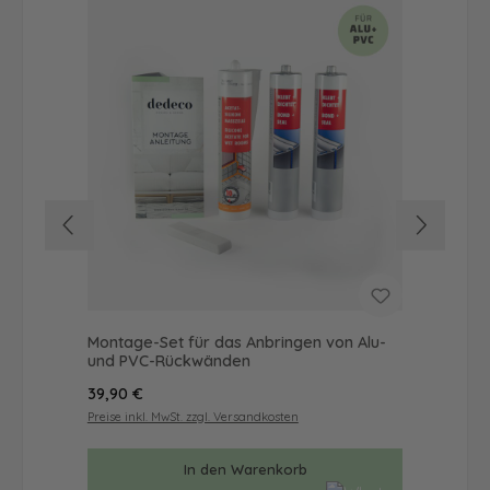
Montage-Set für das Anbringen von Alu-
Dus
und PVC-Rückwänden
Ba
Regulärer Preis:
Reg
39,90 €
57
Preise inkl. MwSt. zzgl. Versandkosten
Prei
In den Warenkorb