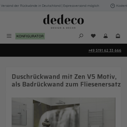
Zum Hauptinhalt springen
ersand der Rückwände in Deutschland | Expressversand möglich
Kostenfre
Du hast 0 Produk
KONFIGURATOR
+49 5191 62 33 666
Duschrückwand mit Zen V5 Motiv,
als Badrückwand zum Fliesenersatz
Bildergalerie überspringen