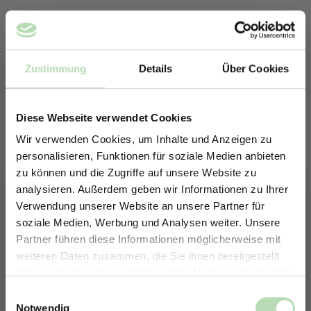
Zustimmung
Details
Über Cookies
Diese Webseite verwendet Cookies
Wir verwenden Cookies, um Inhalte und Anzeigen zu
personalisieren, Funktionen für soziale Medien anbieten
zu können und die Zugriffe auf unsere Website zu
analysieren. Außerdem geben wir Informationen zu Ihrer
Verwendung unserer Website an unsere Partner für
soziale Medien, Werbung und Analysen weiter. Unsere
Partner führen diese Informationen möglicherweise mit
ERHALTE 5% RABATT AUF
weiteren Daten zusammen, die Sie ihnen bereitgestellt
DEINE RÜCKWÄNDE
haben oder die sie im Rahmen Ihrer Nutzung der Dienste
Keine passende Größe gefunden? -
Jetzt zum Newsletter anmelden.
gesammelt haben.
Einwilligungsauswahl
Erstelle in nur 4 Schritten deine
Notwendig