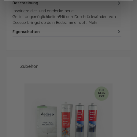
Beschreibung
Inspiriere dich und entdecke neue
Gestaltungsmöglichkeiten!Mit den Duschrückwänden von
Dedeco bringst du dein Badezimmer auf…
Mehr
Eigenschaften
Produktgalerie überspringen
Zubehör