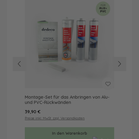
Montage-Set für das Anbringen von Alu-
Dus
und PVC-Rückwänden
Ba
Regulärer Preis:
Reg
39,90 €
57
Preise inkl. MwSt. zzgl. Versandkosten
Prei
In den Warenkorb