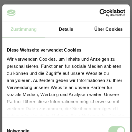
Zustimmung
Details
Über Cookies
Diese Webseite verwendet Cookies
Wir verwenden Cookies, um Inhalte und Anzeigen zu
personalisieren, Funktionen für soziale Medien anbieten
zu können und die Zugriffe auf unsere Website zu
analysieren. Außerdem geben wir Informationen zu Ihrer
Verwendung unserer Website an unsere Partner für
soziale Medien, Werbung und Analysen weiter. Unsere
Partner führen diese Informationen möglicherweise mit
ERHALTE 5% RABATT AUF
weiteren Daten zusammen, die Sie ihnen bereitgestellt
DEINE RÜCKWÄNDE
haben oder die sie im Rahmen Ihrer Nutzung der Dienste
Keine passende Größe gefunden? -
Jetzt zum Newsletter anmelden.
gesammelt haben.
Einwilligungsauswahl
Erstelle in nur 4 Schritten deine
Notwendig