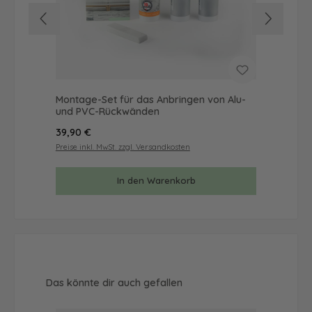
Montage-Set für das Anbringen von Alu-
Mus
und PVC-Rückwänden
& 
Regulärer Preis:
Reg
39,90 €
9,9
Preise inkl. MwSt. zzgl. Versandkosten
Prei
In den Warenkorb
Produktgalerie überspringen
Das könnte dir auch gefallen