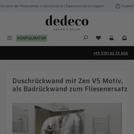
Zum Hauptinhalt springen
ersand der Rückwände in Deutschland | Expressversand möglich
Kostenfrei
Du hast 0 Produk
KONFIGURATOR
+49 5191 62 33 666
Duschrückwand mit Zen V5 Motiv,
als Badrückwand zum Fliesenersatz
Bildergalerie überspringen