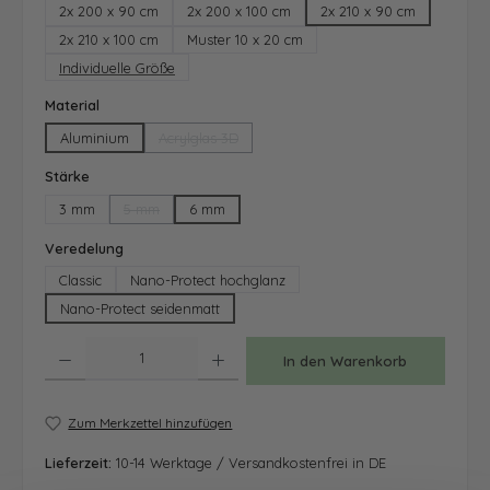
2x 200 x 90 cm
2x 200 x 100 cm
2x 210 x 90 cm
2x 210 x 100 cm
Muster 10 x 20 cm
Individuelle Größe
auswählen
Material
Aluminium
Acrylglas 3D
(Diese Option ist zurzeit nicht verfügbar.)
auswählen
Stärke
3 mm
5 mm
6 mm
(Diese Option ist zurzeit nicht verfügbar.)
auswählen
Veredelung
Classic
Nano-Protect hochglanz
Nano-Protect seidenmatt
Produkt Anzahl: Gib den gewünschten Wert ein oder benutze die Schaltfläche
In den Warenkorb
Zum Merkzettel hinzufügen
Lieferzeit:
10-14 Werktage / Versandkostenfrei in DE