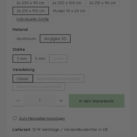
2x 200 x 90 cm
2x 200 x 100 cm
2x 210 x 90 cm
2x 210 x 100 cm
Muster 10 x 20 cm
Individuelle Größe
auswählen
Material
Aluminium
Acrylglas 3D
auswählen
Stärke
3 mm
5 mm
6 mm
(Diese Option ist zurzeit nicht verfügbar.)
auswählen
Veredelung
Classic
Nano-Protect hochglanz
(Diese Option ist zurzeit nicht verfügbar.)
Nano-Protect seidenmatt
(Diese Option ist zurzeit nicht verfügbar.)
Produkt Anzahl: Gib den gewünschten Wert ein oder benutze die Schaltfläche
In den Warenkorb
Zum Merkzettel hinzufügen
Lieferzeit:
10-14 Werktage / Versandkostenfrei in DE