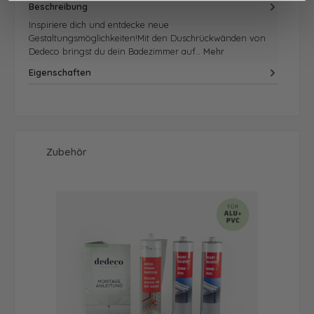
Beschreibung
Inspiriere dich und entdecke neue
Gestaltungsmöglichkeiten!Mit den Duschrückwänden von
Dedeco bringst du dein Badezimmer auf…
Mehr
Eigenschaften
Produktgalerie überspringen
Zubehör