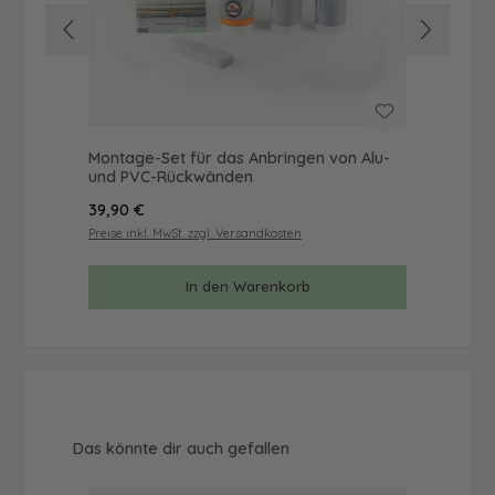
Montage-Set für das Anbringen von Alu-
Mus
und PVC-Rückwänden
& 
Regulärer Preis:
Reg
39,90 €
9,9
Preise inkl. MwSt. zzgl. Versandkosten
Prei
In den Warenkorb
Produktgalerie überspringen
Das könnte dir auch gefallen