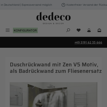
Zum Hauptinhalt springen
 Deutschland | Expressversand möglich
Kostenfreier Versand der Rückwän
Du hast 0 Produk
KONFIGURATOR
+49 5191 62 33 666
Duschrückwand mit Zen V5 Motiv,
als Badrückwand zum Fliesenersatz
Bildergalerie überspringen