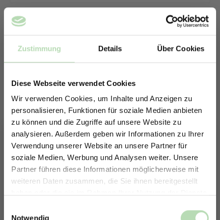
Zustimmung
Details
Über Cookies
Diese Webseite verwendet Cookies
Wir verwenden Cookies, um Inhalte und Anzeigen zu
personalisieren, Funktionen für soziale Medien anbieten
zu können und die Zugriffe auf unsere Website zu
analysieren. Außerdem geben wir Informationen zu Ihrer
Verwendung unserer Website an unsere Partner für
soziale Medien, Werbung und Analysen weiter. Unsere
Partner führen diese Informationen möglicherweise mit
ERHALTE 5% RABATT AUF
weiteren Daten zusammen, die Sie ihnen bereitgestellt
DEINE RÜCKWÄNDE
haben oder die sie im Rahmen Ihrer Nutzung der Dienste
Keine passende Größe gefunden? -
Jetzt zum Newsletter anmelden.
gesammelt haben.
Einwilligungsauswahl
Erstelle in nur 4 Schritten deine
Notwendig