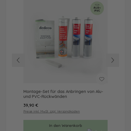
Montage-Set für das Anbringen von Alu-
Dus
und PVC-Rückwänden
Ba
Regulärer Preis:
Reg
39,90 €
57
Preise inkl. MwSt. zzgl. Versandkosten
Prei
In den Warenkorb