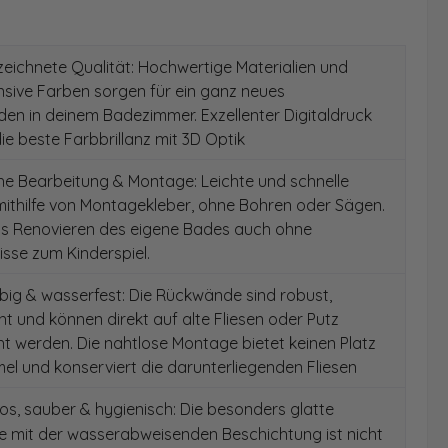
ichnete Qualität: Hochwertige Materialien und
ensive Farben sorgen für ein ganz neues
en in deinem Badezimmer. Exzellenter Digitaldruck
die beste Farbbrillanz mit 3D Optik
e Bearbeitung & Montage: Leichte und schnelle
ithilfe von Montagekleber, ohne Bohren oder Sägen.
as Renovieren des eigene Bades auch ohne
sse zum Kinderspiel.
ig & wasserfest: Die Rückwände sind robust,
t und können direkt auf alte Fliesen oder Putz
 werden. Die nahtlose Montage bietet keinen Platz
el und konserviert die darunterliegenden Fliesen
s, sauber & hygienisch: Die besonders glatte
e mit der wasserabweisenden Beschichtung ist nicht