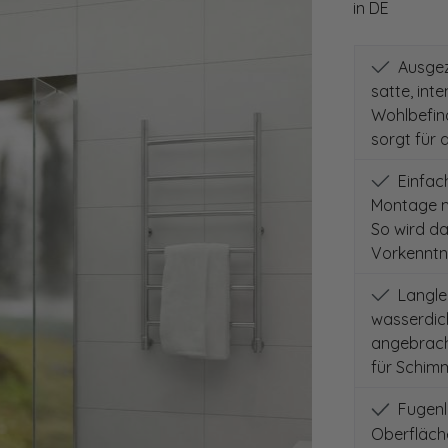
in DE
Ausgeze
satte, int
Wohlbefind
sorgt für 
Einfach
Montage m
So wird d
Vorkenntni
Langleb
wasserdich
angebracht
für Schimm
Fugenlo
Oberfläch