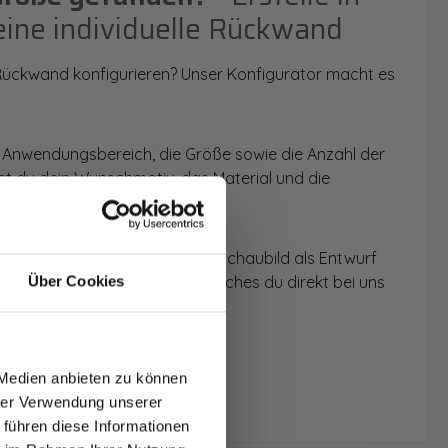
eine individuelle Rückwand
 Rückwand konfigurieren? Unser Konfigurator macht es
 Anwendungsbereich, die Größe sowie die Anzahl der
t du dein Wunschmotiv, das Material und die
 werden dir die Rückwände im Schaubild als Entwurf
u dein individuelles Angebot, welches du direkt bei uns
Über Cookies
T AUF
NDE
 Medien anbieten zu können
den.
hrer Verwendung unserer
 führen diese Informationen