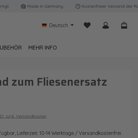
Made in Germany
Kostenfreier Versand der Rückwä
Du hast 0 Produkte auf
Deutsch
UBEHÖR
MEHR INFO
d zum Fliesenersatz
is:
wSt. zzgl. Versandkosten
fügbar, Lieferzeit: 10-14 Werktage / Versandkostenfrei