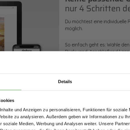
nur 4 Schritten d
Du möchtest eine individuelle
möglich.
So einfach geht es: Wähle den
Rückwand. Anschließend kanns
Zusatzveredelung auswählen.
Mithilfe unseres Konfigurators
dargestellt. Parallel erhältst d
Details
bestellen kannst.
ERHALTE 5% RABAT
Cookies
DEINE RÜCKWÄ
Zum Konfigurator
nhalte und Anzeigen zu personalisieren, Funktionen für soziale
Jetzt zum Newsletter anmel
Website zu analysieren. Außerdem geben wir Informationen zu I
r soziale Medien, Werbung und Analysen weiter. Unsere Partner