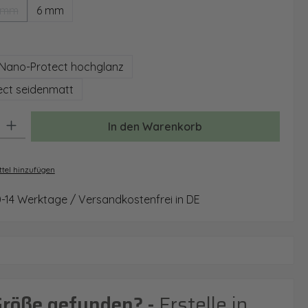
 mm
6 mm
(Diese Option ist zurzeit nicht verfügbar.)
auswählen
Nano-Protect hochglanz
ct seidenmatt
: Gib den gewünschten Wert ein oder benutze die Schaltflächen um 
In den Warenkorb
tel hinzufügen
0-14 Werktage / Versandkostenfrei in DE
Größe gefunden? -
Erstelle in