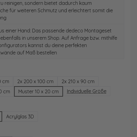
 zu reinigen, sondern bietet dadurch kaum
äche für weiteren Schmutz und erleichtert somit die
ung
aus einer Hand: Das passende dedeco Montageset
 ebenfalls in unserem Shop. Auf Anfrage bzw. mithilfe
nfigurators kannst du deine perfekten
wände auf Maß bestellen
hlen
0 cm
2x 200 x 100 cm
2x 210 x 90 cm
Individuelle Größe
00 cm
Muster 10 x 20 cm
wählen
Acrylglas 3D
ählen