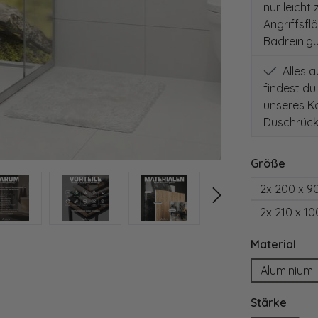
nur leicht
Angriffsfl
Badreinig
Alles 
findest du
unseres Ko
Duschrück
auswä
Größe
2x 200 x 9
2x 210 x 1
aus
Material
Aluminium
ausw
Stärke