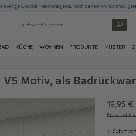
ige Qualität | Millimetergenau nach deinem Wunschmaß gefertigt
BAD
KÜCHE
WOHNEN
PRODUKTE
MUSTER
Z
 V5 Motiv, als Badrückwan
Regulärer Pre
19,95 €
Preise inkl. M
Sofort ver