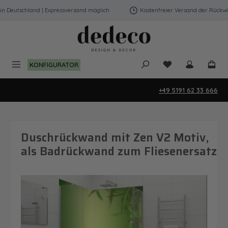
Zum Hauptinhalt springen
Deutschland | Expressversand möglich
Kostenfreier Versand der Rückwänd
Du hast 0 Produk
KONFIGURATOR
+49 5191 62 33 666
Duschrückwand mit Zen V2 Motiv,
als Badrückwand zum Fliesenersatz
Bildergalerie überspringen