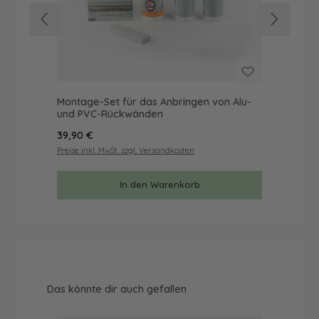
Montage-Set für das Anbringen von Alu-
Mus
und PVC-Rückwänden
& 
Regulärer Preis:
Reg
39,90 €
9,9
Preise inkl. MwSt. zzgl. Versandkosten
Prei
In den Warenkorb
Produktgalerie überspringen
Das könnte dir auch gefallen