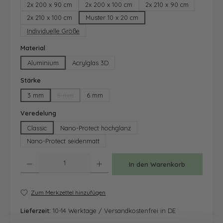
2x 200 x 90 cm
2x 200 x 100 cm
2x 210 x 90 cm
2x 210 x 100 cm
Muster 10 x 20 cm
Individuelle Größe
auswählen
Material
Aluminium
Acrylglas 3D
auswählen
Stärke
3 mm
5 mm
6 mm
(Diese Option ist zurzeit nicht verfügbar.)
auswählen
Veredelung
Classic
Nano-Protect hochglanz
Nano-Protect seidenmatt
Produkt Anzahl: Gib den gewünschten Wert ein oder benutze die Schaltfläche
In den Warenkorb
Zum Merkzettel hinzufügen
Lieferzeit:
10-14 Werktage / Versandkostenfrei in DE