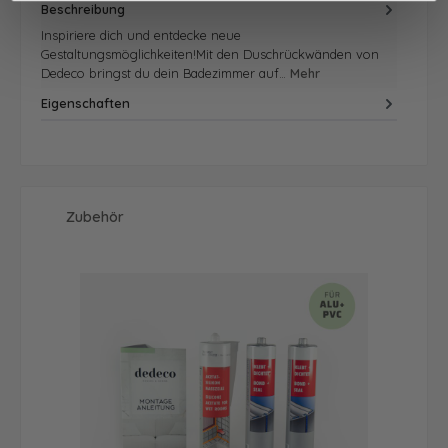
Beschreibung
Inspiriere dich und entdecke neue
Gestaltungsmöglichkeiten!Mit den Duschrückwänden von
Dedeco bringst du dein Badezimmer auf…
Mehr
Eigenschaften
Produktgalerie überspringen
Zubehör