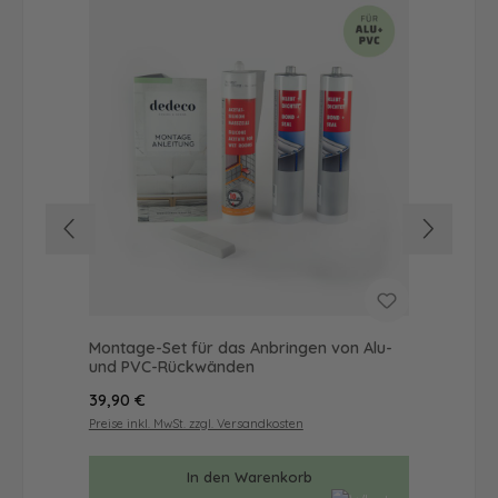
Montage-Set für das Anbringen von Alu-
Dus
und PVC-Rückwänden
Ba
Regulärer Preis:
Reg
39,90 €
56
Preise inkl. MwSt. zzgl. Versandkosten
Prei
In den Warenkorb