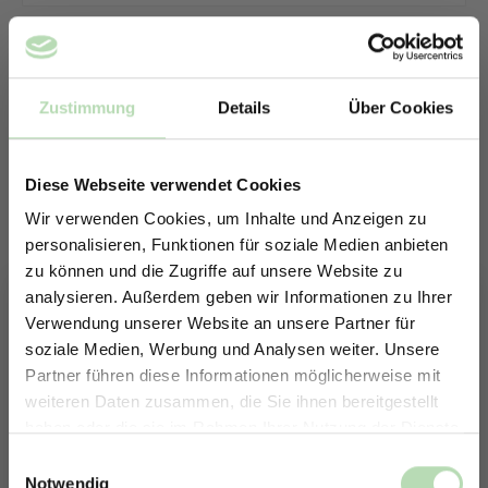
Zustimmung
Details
Über Cookies
Diese Webseite verwendet Cookies
Wir verwenden Cookies, um Inhalte und Anzeigen zu
personalisieren, Funktionen für soziale Medien anbieten
zu können und die Zugriffe auf unsere Website zu
analysieren. Außerdem geben wir Informationen zu Ihrer
Verwendung unserer Website an unsere Partner für
soziale Medien, Werbung und Analysen weiter. Unsere
Partner führen diese Informationen möglicherweise mit
ERHALTE 5% RABATT AUF
weiteren Daten zusammen, die Sie ihnen bereitgestellt
DEINE RÜCKWÄNDE
haben oder die sie im Rahmen Ihrer Nutzung der Dienste
Keine passende Größe gefunden? -
Jetzt zum Newsletter anmelden.
gesammelt haben.
Einwilligungsauswahl
Erstelle in nur 4 Schritten deine
Notwendig