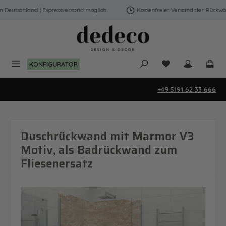
Zum Hauptinhalt springen
eutschland | Expressversand möglich
Kostenfreier Versand der Rückwände
Du hast 0 Produk
KONFIGURATOR
+49 5191 62 33 666
Duschrückwand mit Marmor V3
Motiv, als Badrückwand zum
Fliesenersatz
Bildergalerie überspringen