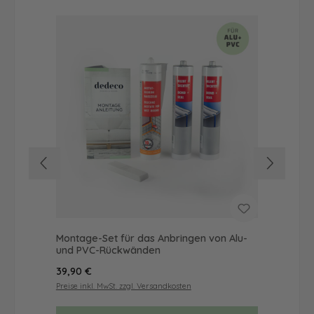
Montage-Set für das Anbringen von Alu-
Dus
und PVC-Rückwänden
Ba
Regulärer Preis:
Reg
39,90 €
68
Preise inkl. MwSt. zzgl. Versandkosten
Prei