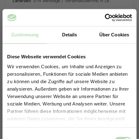
Lieferzeit:
10-14 Werktage / Versandkostenfrei in DE
Zustimmung
Details
Über Cookies
Diese Webseite verwendet Cookies
Wir verwenden Cookies, um Inhalte und Anzeigen zu
personalisieren, Funktionen für soziale Medien anbieten
zu können und die Zugriffe auf unsere Website zu
analysieren. Außerdem geben wir Informationen zu Ihrer
Verwendung unserer Website an unsere Partner für
soziale Medien, Werbung und Analysen weiter. Unsere
Partner führen diese Informationen möglicherweise mit
ERHALTE 5% RABATT AUF
weiteren Daten zusammen, die Sie ihnen bereitgestellt
DEINE RÜCKWÄNDE
haben oder die sie im Rahmen Ihrer Nutzung der Dienste
Jetzt zum Newsletter anmelden.
gesammelt haben.
Keine passende Größe gefunden? -
Einwilligungsauswahl