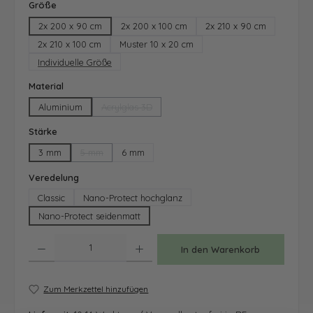
auswählen
Größe
2x 200 x 90 cm
2x 200 x 100 cm
2x 210 x 90 cm
2x 210 x 100 cm
Muster 10 x 20 cm
Individuelle Größe
auswählen
Material
Aluminium
Acrylglas 3D
(Diese Option ist zurzeit nicht verfügbar.)
auswählen
Stärke
3 mm
5 mm
6 mm
(Diese Option ist zurzeit nicht verfügbar.)
auswählen
Veredelung
Classic
Nano-Protect hochglanz
Nano-Protect seidenmatt
Produkt Anzahl: Gib den gewünschten Wert ein oder benutze die Schaltfläche
In den Warenkorb
Zum Merkzettel hinzufügen