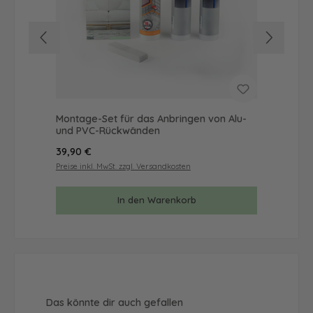
Montage-Set für das Anbringen von Alu-
Mus
und PVC-Rückwänden
& 
Regulärer Preis:
Reg
39,90 €
9,9
Preise inkl. MwSt. zzgl. Versandkosten
Prei
In den Warenkorb
Produktgalerie überspringen
Das könnte dir auch gefallen