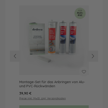
Montage-Set für das Anbringen von Alu-
Dus
und PVC-Rückwänden
Ba
Regulärer Preis:
Reg
39,90 €
68
Preise inkl. MwSt. zzgl. Versandkosten
Prei