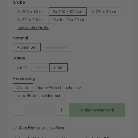
auswählen
Größe
2x 200 x 90 cm
2x 200 x 100 cm
2x 210 x 90 cm
2x 210 x 100 cm
Muster 10 x 20 cm
Individuelle Größe
auswählen
Material
Aluminium
Acrylglas 3D
(Diese Option ist zurzeit nicht verfügbar.)
auswählen
Stärke
3 mm
5 mm
6 mm
(Diese Option ist zurzeit nicht verfügbar.)
auswählen
Veredelung
Classic
Nano-Protect hochglanz
Nano-Protect seidenmatt
Produkt Anzahl: Gib den gewünschten Wert ein oder benutze die Schaltfläche
In den Warenkorb
Zum Merkzettel hinzufügen