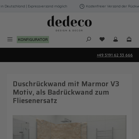
Zum Hauptinhalt springen
Deutschland | Expressversand möglich
Kostenfreier Versand der Rückwänd
Du hast 0 Produk
KONFIGURATOR
+49 5191 62 33 666
Duschrückwand mit Marmor V3
Motiv, als Badrückwand zum
Fliesenersatz
Bildergalerie überspringen