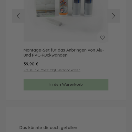
Montage-Set für das Anbringen von Alu-
Mus
und PVC-Rückwänden
& 
Regulärer Preis:
Reg
39,90 €
9,9
Preise inkl. MwSt. zzgl. Versandkosten
Prei
In den Warenkorb
Produktgalerie überspringen
Das könnte dir auch gefallen