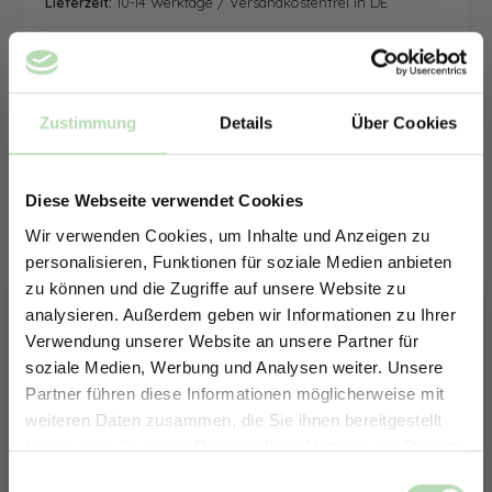
Lieferzeit:
10-14 Werktage / Versandkostenfrei in DE
Zustimmung
Details
Über Cookies
Diese Webseite verwendet Cookies
Wir verwenden Cookies, um Inhalte und Anzeigen zu
personalisieren, Funktionen für soziale Medien anbieten
zu können und die Zugriffe auf unsere Website zu
analysieren. Außerdem geben wir Informationen zu Ihrer
Verwendung unserer Website an unsere Partner für
soziale Medien, Werbung und Analysen weiter. Unsere
Partner führen diese Informationen möglicherweise mit
ERHALTE 5% RABATT AUF
weiteren Daten zusammen, die Sie ihnen bereitgestellt
DEINE RÜCKWÄNDE
haben oder die sie im Rahmen Ihrer Nutzung der Dienste
Jetzt zum Newsletter anmelden.
gesammelt haben.
Keine passende Größe gefunden? -
Einwilligungsauswahl