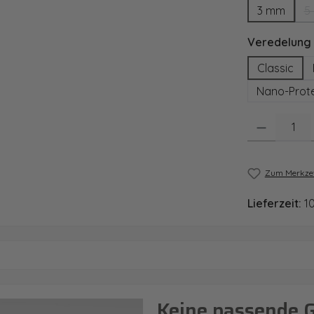
3 mm
5
Veredelung
Classic
Nano-Prote
Produkt Anzahl
Zum Merkzet
Lieferzeit:
1
Keine passende 