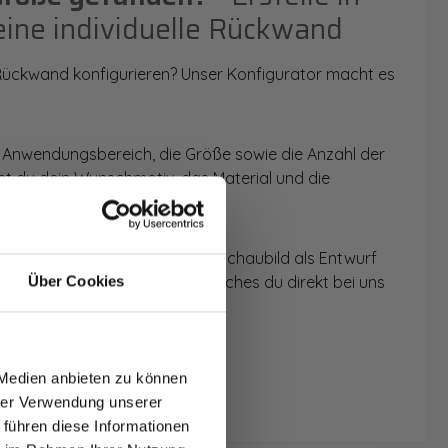
eine individuelle Rückwand
 Rückwand konfigurieren? Unser Konfigurator macht es
 Anwendungsbereich, die Größe sowie die Anzahl der
t du dein Wunschmotiv, das Material und die
 werden dir die Rückwände im Schaubild als Entwurf
u dein individuelles Angebot, welches du direkt bei uns
Über Cookies
T AUF
NDE
 Medien anbieten zu können
den.
hrer Verwendung unserer
 führen diese Informationen