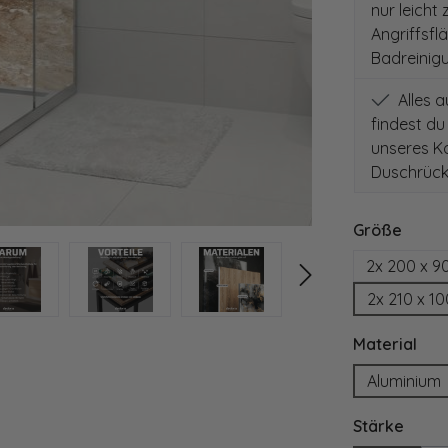
nur leicht
Angriffsfl
Badreinig
Alles 
findest du
unseres Ko
Duschrück
auswä
Größe
2x 200 x 9
2x 210 x 1
aus
Material
Aluminium
ausw
Stärke