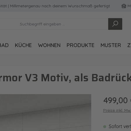
Millimetergenau nach deinem Wunschmaß gefertigt
Made in
BAD
KÜCHE
WOHNEN
PRODUKTE
MUSTER
Z
mor V3 Motiv, als Badrüc
Regulärer Pre
499,00
Preise inkl. M
Sofort ver