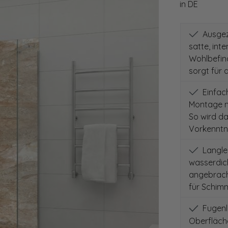
in DE
Ausgeze
satte, int
Wohlbefind
sorgt für 
Einfach
Montage m
So wird d
Vorkenntni
Langleb
wasserdich
angebracht
für Schimm
Fugenlo
Oberfläch