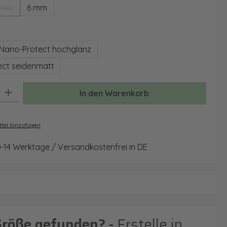
 mm
6 mm
(Diese Option ist zurzeit nicht verfügbar.)
auswählen
Nano-Protect hochglanz
ct seidenmatt
: Gib den gewünschten Wert ein oder benutze die Schaltflächen um 
In den Warenkorb
tel hinzufügen
0-14 Werktage / Versandkostenfrei in DE
Größe gefunden? -
Erstelle in