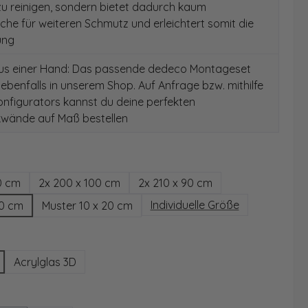
 zu reinigen, sondern bietet dadurch kaum
äche für weiteren Schmutz und erleichtert somit die
ung
aus einer Hand: Das passende dedeco Montageset
 ebenfalls in unserem Shop. Auf Anfrage bzw. mithilfe
nfigurators kannst du deine perfekten
wände auf Maß bestellen
hlen
0 cm
2x 200 x 100 cm
2x 210 x 90 cm
Individuelle Größe
00 cm
Muster 10 x 20 cm
wählen
Acrylglas 3D
ählen