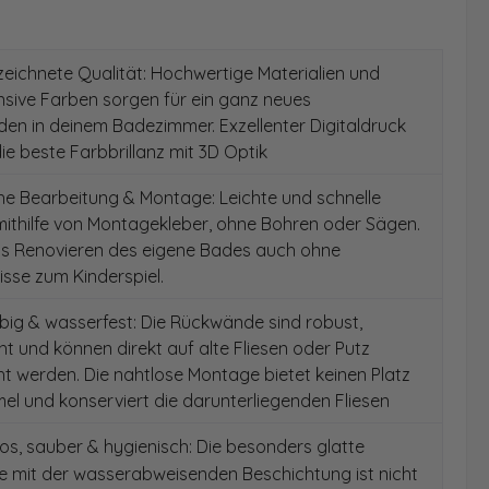
ichnete Qualität: Hochwertige Materialien und
ensive Farben sorgen für ein ganz neues
en in deinem Badezimmer. Exzellenter Digitaldruck
die beste Farbbrillanz mit 3D Optik
e Bearbeitung & Montage: Leichte und schnelle
ithilfe von Montagekleber, ohne Bohren oder Sägen.
as Renovieren des eigene Bades auch ohne
sse zum Kinderspiel.
ig & wasserfest: Die Rückwände sind robust,
t und können direkt auf alte Fliesen oder Putz
 werden. Die nahtlose Montage bietet keinen Platz
el und konserviert die darunterliegenden Fliesen
s, sauber & hygienisch: Die besonders glatte
e mit der wasserabweisenden Beschichtung ist nicht