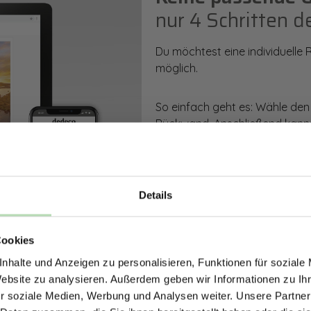
nur 4 Schritten d
Du möchtest eine individuelle
möglich.
So einfach geht es: Wähle den
Rückwand. Anschließend kanns
Zusatzveredelung auswählen.
Mithilfe unseres Konfigurators
dargestellt. Parallel erhältst d
Details
bestellen kannst.
ERHALTE 5% RABAT
Cookies
DEINE RÜCKWÄ
Zum Konfigurator
nhalte und Anzeigen zu personalisieren, Funktionen für soziale
Jetzt zum Newsletter anmel
Website zu analysieren. Außerdem geben wir Informationen zu I
r soziale Medien, Werbung und Analysen weiter. Unsere Partner