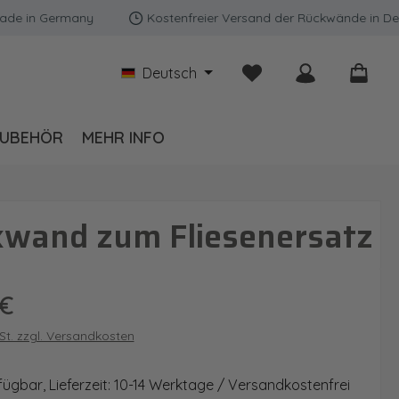
 Germany
Kostenfreier Versand der Rückwände in Deutschl
Du hast 0 Produkte auf
Deutsch
UBEHÖR
MEHR INFO
kwand zum Fliesenersatz
is:
 €
wSt. zzgl. Versandkosten
fügbar, Lieferzeit: 10-14 Werktage / Versandkostenfrei