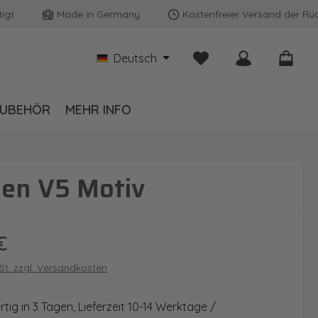
Made in Germany
Kostenfreier Versand der Rückwänd
Du hast 0 Produkte auf
Deutsch
UBEHÖR
MEHR INFO
sen V5 Motiv
is:
€
wSt. zzgl. Versandkosten
ig in 3 Tagen, Lieferzeit 10-14 Werktage /