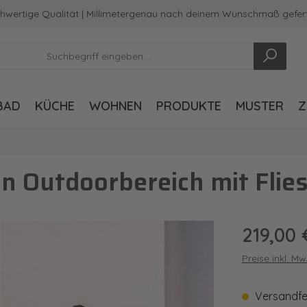
e Qualität | Millimetergenau nach deinem Wunschmaß gefertigt
BAD
KÜCHE
WOHNEN
PRODUKTE
MUSTER
Z
n Outdoorbereich mit Flie
Regulärer Pre
219,00 
Preise inkl. M
Versandfert