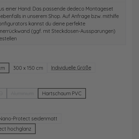
aus einer Hand: Das passende dedeco Montageset
 ebenfalls in unserem Shop. Auf Anfrage bzw. mithilfe
nfigurators kannst du deine perfekte
merrückwand (ggf. mit Steckdosen-Aussparungen)
stellen
hlen
Individuelle Größe
cm
300 x 150 cm
wählen
3D
Aluminium
Hartschaum PVC
 Option ist zurzeit nicht verfügbar.)
(Diese Option ist zurzeit nicht verfügbar.)
auswählen
Nano-Protect seidenmatt
tion ist zurzeit nicht verfügbar.)
ect hochglanz