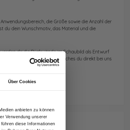
 Anwendungsbereich, die Größe sowie die Anzahl der
t du dein Wunschmotiv, das Material und die
 werden dir die Rückwände im Schaubild als Entwurf
u dein individuelles Angebot, welches du direkt bei uns
Über Cookies
T AUF
NDE
 Medien anbieten zu können
den.
hrer Verwendung unserer
 führen diese Informationen