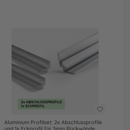
Aluminium Profilset: 2x Abschlussprofile
Re
und 1x Eckprofil für 3mm Rückwände,
Fa