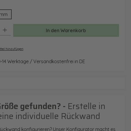
ählen
 mm
ion ist zurzeit nicht verfügbar.)
: Gib den gewünschten Wert ein oder benutze die Schaltflächen um 
In den Warenkorb
tel hinzufügen
0-14 Werktage / Versandkostenfrei in DE
Größe gefunden? -
Erstelle in
eine individuelle Rückwand
 Rückwand konfigurieren? Unser Konfigurator macht es