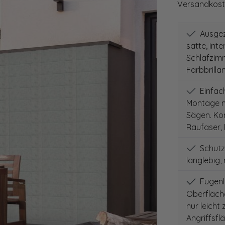
Versandkoste
Ausgeze
satte, int
Schlafzimm
Farbbrilla
Einfach
Montage mi
Sägen. Kom
Raufaser, 
Schutz
langlebig,
Fugenlo
Oberfläch
nur leicht
Angriffsfl