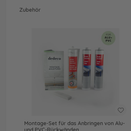
Produktgalerie überspringen
Zubehör
Montage-Set für das Anbringen von Alu-
und PVC-Rückwänden