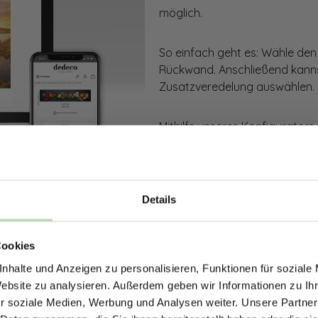
möglich.
So einfach geht es: Wähle den
Rückwand. Anschließend kanns
Zusatzveredelung auswählen.
Mithilfe unseres Konfigurators
dargestellt. Parallel erhältst d
bestellen kannst.
Details
Zum Konfigurator
ERHALTE 5% RABAT
Cookies
DEINE RÜCKWÄ
nhalte und Anzeigen zu personalisieren, Funktionen für soziale
Jetzt zum Newsletter anmel
Website zu analysieren. Außerdem geben wir Informationen zu I
r soziale Medien, Werbung und Analysen weiter. Unsere Partner