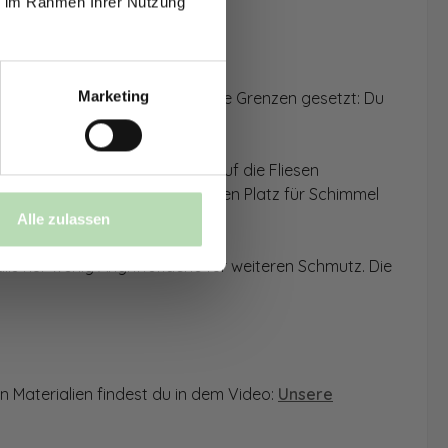
ie im Rahmen Ihrer Nutzung
Marketing
n überkleben. Dabei sind keine Grenzen gesetzt: Du
einverstanden,
cht, schnell und problemlos auf die Fliesen
ie nahtlose Montage bietet keinen Platz für Schimmel
Alle zulassen
ls nur wenig Angriffsfläche für weiteren Schmutz. Die
n Materialien findest du in dem Video:
Unsere