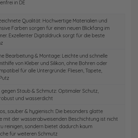
nfrei in DE
ichnete Qualität: Hochwertige Materialien und
ensive Farben sorgen für einen neuen Blickfang im
er. Exzellenter Digitaldruck sorgt für die beste
nz
e Bearbeitung & Montage: Leichte und schnelle
thilfe von Kleber und Silikon, ohne Bohren oder
patibel für alle Untergründe: Fliesen, Tapete,
Putz
 gegen Staub & Schmutz: Optimaler Schutz,
 robust und wasserdicht
s, sauber & hygienisch: Die besonders glatte
e mit der wasserabweisenden Beschichtung ist nicht
 zu reinigen, sondern bietet dadurch kaum
äche für weiteren Schmutz