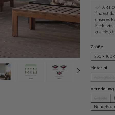
Alles 
findest du
unseres Ko
Schlafzim
auf Maß be
auswä
Größe
250 x 100 
aus
Material
Acrylglas 
(Diese
Veredelung
Classic
(Diese Op
Nano-Prot