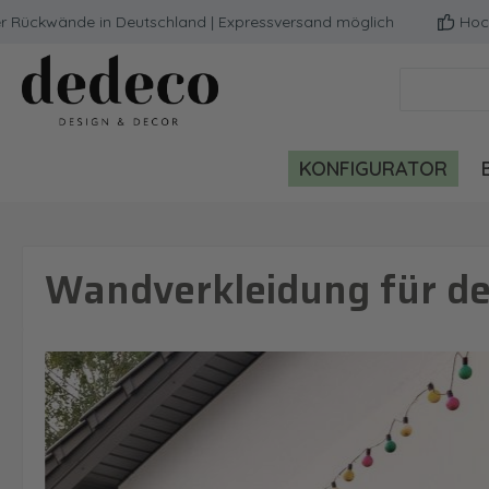
wände in Deutschland | Expressversand möglich
Hochwertig
m Hauptinhalt springen
Zur Suche springen
Zur Hauptnavigation springen
KONFIGURATOR
Wandverkleidung für de
Bildergalerie überspringen