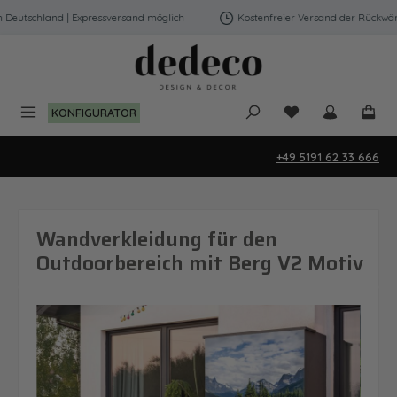
Zum Hauptinhalt springen
eutschland | Expressversand möglich
Kostenfreier Versand der Rückwände
Du hast 0 Produk
KONFIGURATOR
+49 5191 62 33 666
Wandverkleidung für den
Outdoorbereich mit Berg V2 Motiv
Bildergalerie überspringen