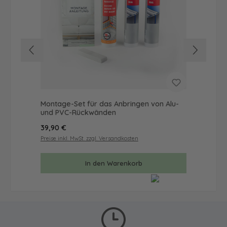
Montage-Set für das Anbringen von Alu-
Wa
und PVC-Rückwänden
mit
Regulärer Preis:
Reg
39,90 €
519
Preise inkl. MwSt. zzgl. Versandkosten
Prei
In den Warenkorb