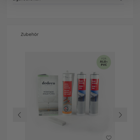
Produktgalerie überspringen
Zubehör