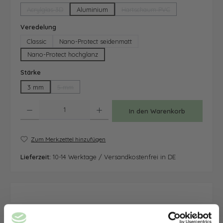
Acrylglas 3D
Aluminium
Hartschaum PVC
(Diese Option ist zurzeit nicht verfügbar.)
(Diese Option ist zurzeit nicht
auswählen
Veredelung
Classic
Nano-Protect seidenmatt
Nano-Protect hochglanz
auswählen
Stärke
3 mm
5 mm
(Diese Option ist zurzeit nicht verfügbar.)
Produkt Anzahl: Gib den gewünschten Wert ein oder benutze die Schaltfläche
In den Warenkorb
Zum Merkzettel hinzufügen
Lieferzeit:
10-14 Werktage / Versandkostenfrei in DE