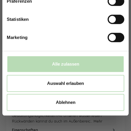
Präferenzen
Rabatt erhalten
sowie die Anzahl der Rückwand. Anschließend kannst du dein
Wunschmotiv, das Material und die Zusatzveredelung
Mit der Anmeldung erklärst du dich damit einverstanden,
auswählen.
E-Mails von uns zu erhalten.
Statistiken
Mithilfe unseres Konfigurators werden dir die Rückwände im
Schaubild als Entwurf dargestellt. Parallel erhältst du dein
Marketing
individuelles Angebot, welches du direkt bei uns bestellen
kannst.
Zum Konfigurator
Alle zulassen
Auswahl erlauben
Beschreibung
Ablehnen
Inspiriere dich und entdecke neue
Gestaltungsmöglichkeiten!Mit unseren wasserfesten
Rückwänden kannst du auch im Außenbereic…
Mehr
Eigenschaften