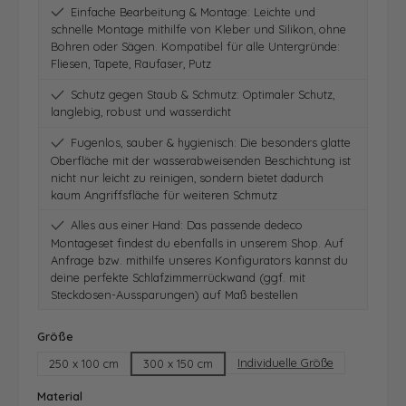
Einfache Bearbeitung & Montage: Leichte und
schnelle Montage mithilfe von Kleber und Silikon, ohne
Bohren oder Sägen. Kompatibel für alle Untergründe:
Fliesen, Tapete, Raufaser, Putz
Schutz gegen Staub & Schmutz: Optimaler Schutz,
langlebig, robust und wasserdicht
Fugenlos, sauber & hygienisch: Die besonders glatte
Oberfläche mit der wasserabweisenden Beschichtung ist
nicht nur leicht zu reinigen, sondern bietet dadurch
kaum Angriffsfläche für weiteren Schmutz
Alles aus einer Hand: Das passende dedeco
Montageset findest du ebenfalls in unserem Shop. Auf
Anfrage bzw. mithilfe unseres Konfigurators kannst du
deine perfekte Schlafzimmerrückwand (ggf. mit
Steckdosen-Aussparungen) auf Maß bestellen
auswählen
Größe
Individuelle Größe
250 x 100 cm
300 x 150 cm
auswählen
Material