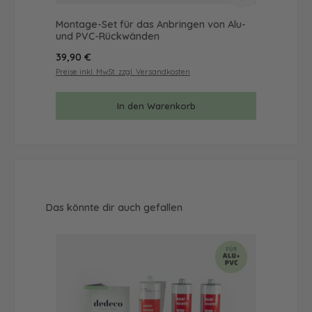
Montage-Set für das Anbringen von Alu-
Mus
und PVC-Rückwänden
& 
Regulärer Preis:
Reg
39,90 €
9,9
Preise inkl. MwSt. zzgl. Versandkosten
Prei
In den Warenkorb
Produktgalerie überspringen
Das könnte dir auch gefallen