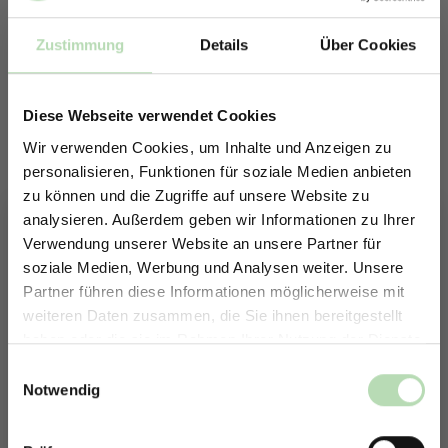
Zustimmung
Details
Über Cookies
Diese Webseite verwendet Cookies
Wir verwenden Cookies, um Inhalte und Anzeigen zu
personalisieren, Funktionen für soziale Medien anbieten
zu können und die Zugriffe auf unsere Website zu
analysieren. Außerdem geben wir Informationen zu Ihrer
Verwendung unserer Website an unsere Partner für
soziale Medien, Werbung und Analysen weiter. Unsere
Partner führen diese Informationen möglicherweise mit
Keine passende Größe gefunden? -
ERHALTE 5% RABATT AUF
weiteren Daten zusammen, die Sie ihnen bereitgestellt
Erstelle in nur 4 Schritten deine
DEINE RÜCKWÄNDE
haben oder die sie im Rahmen Ihrer Nutzung der Dienste
individuelle Rückwand
Jetzt zum Newsletter anmelden.
gesammelt haben.
Einwilligungsauswahl
Du möchtest eine individuelle Rückwand konfigurieren?
Notwendig
Unser Konfigurator macht es möglich.
So einfach geht es: Wähle den Anwendungsbereich, die Größe