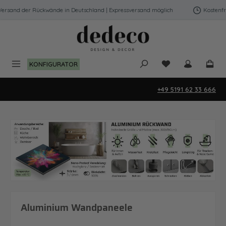
Zum Hauptinhalt springen
and der Rückwände in Deutschland | Expressversand möglich
Kostenfreier
Du hast 0 Produk
KONFIGURATOR
+49 5191 62 33 666
Aluminium Wandpaneele