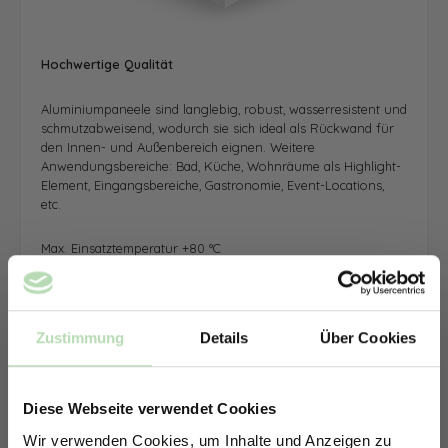
Hochwertige Qualität
Aluminiumpaneele sind langlebig, robust, wasserresistent und
schmutzabweisend, wodurch sie sich ideal als Rückwand für
den Innen- und Außenbereich eignen. Weitere
Anwendungsbereiche: Bad, Küche, Wohnräume als Highlight-
Element, Eingangsbereiche, Gastronomie, Event-Locations,
etc.
Max. Einsatztemperatur +80 °C
Zustimmung
Details
Über Cookies
Diese Webseite verwendet Cookies
Wir verwenden Cookies, um Inhalte und Anzeigen zu