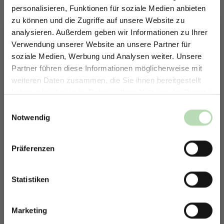
personalisieren, Funktionen für soziale Medien anbieten
zu können und die Zugriffe auf unsere Website zu
analysieren. Außerdem geben wir Informationen zu Ihrer
Verwendung unserer Website an unsere Partner für
soziale Medien, Werbung und Analysen weiter. Unsere
Partner führen diese Informationen möglicherweise mit
ERHALTE 5% RABATT AUF
weiteren Daten zusammen, die Sie ihnen bereitgestellt
Brillante Druckergebnisse
DEINE RÜCKWÄNDE
haben oder die sie im Rahmen Ihrer Nutzung der Dienste
Jetzt zum Newsletter anmelden.
gesammelt haben.
Alle Wandpaneele werden von hochinnovativen Maschinen
Einwilligungsauswahl
gedruckt. Das moderne Nano-Protect Veredelungsverfahren
Notwendig
sorgt für zusätzliche Stabilität und Abriebfestigkeit. Die
Rückwand erhält höhere Schutzeigenschaften, wie eine
höhere Strapazierfähigkeit, Wertbeständigkeit und
Präferenzen
Rabatt erhalten
Scheuerfestigkeit.
Mit der Anmeldung erklärst du dich damit einverstanden,
E-Mails von uns zu erhalten.
Statistiken
Marketing