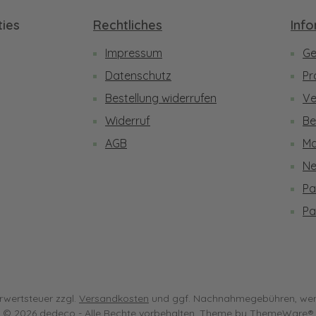
ies
Rechtliches
Inf
Impressum
Ge
be
Datenschutz
Pr
Bestellung widerrufen
Ve
Widerruf
Be
AGB
Ma
Ne
Pa
Pa
hrwertsteuer zzgl.
Versandkosten
und ggf. Nachnahmegebühren, wen
© 2026 dedeco - Alle Rechte vorbehalten. Theme by
ThemeWare®