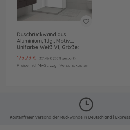
Duschrückwand aus
Aluminium, 1tlg., Motiv:
Unifarbe Weiß V1, Größe:
245,5 x 90cm, hochglänzend
Verkaufspreis:
Regulärer Preis:
175,73 €
351,46 €
(50% gespart)
(B-Ware)
Preise inkl. MwSt. zzgl. Versandkosten
In den Warenkorb
Kostenfreier Versand der Rückwände in Deutschland | Expres