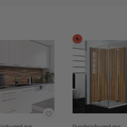
tt
Rabatt
%
rückwand aus
Duschrückwand aus