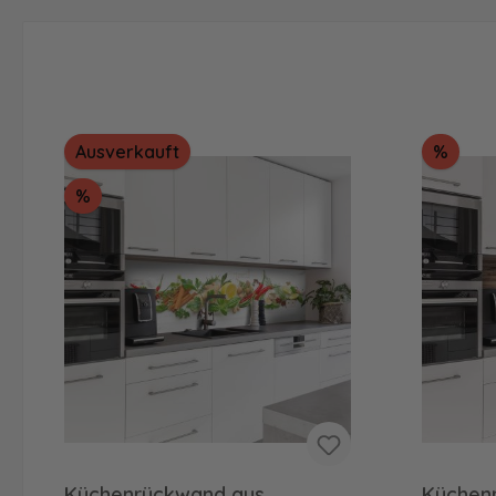
Raba
Ausverkauft
%
Rabatt
%
Küchenrückwand aus
Küchen