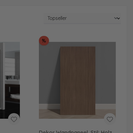
Rabatt
%
Dekor Wandpaneel, Stil: Holz