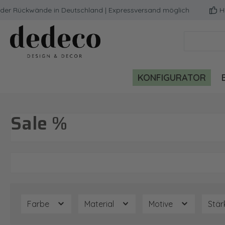
r Rückwände in Deutschland | Expressversand möglich
Hoch
m Hauptinhalt springen
Zur Suche springen
Zur Hauptnavigation springen
KONFIGURATOR
Sale %
Farbe
Material
Motive
Stä