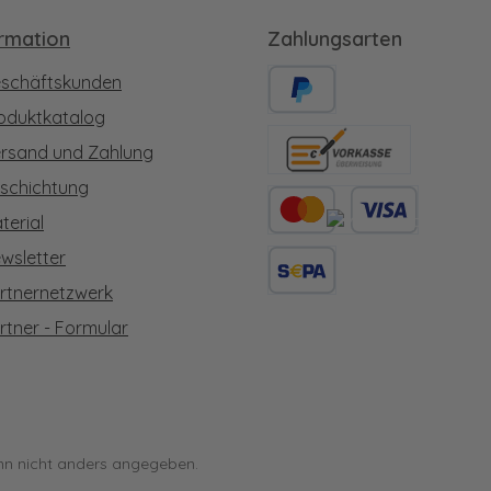
ormation
Zahlungsarten
schäftskunden
oduktkatalog
PayPal
rsand und Zahlung
Vorkasse
schichtung
terial
Kredit- oder Debitkarte
wsletter
rtnernetzwerk
SEPA Lastschrift
rtner - Formular
n nicht anders angegeben.