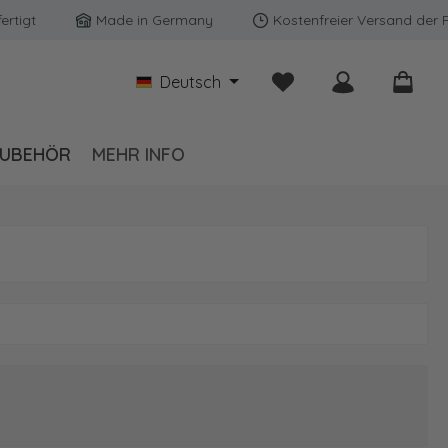
igt
Made in Germany
Kostenfreier Versand der Rü
Du hast 0 Produkte auf
Deutsch
UBEHÖR
MEHR INFO