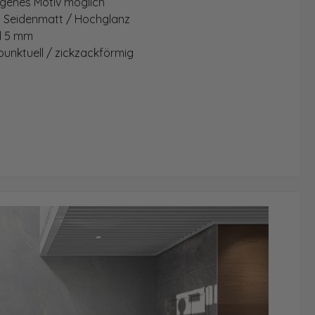
igenes Motiv möglich
: Seidenmatt / Hochglanz
d 5 mm
unktuell / zickzackförmig