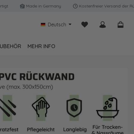
Made in Germany
Kostenfreier Versand der Rückwän
Du hast 0 Produkte auf
Deutsch
UBEHÖR
MEHR INFO