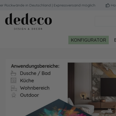
kwände in Deutschland | Expressversand möglich
Hochwerti
m Hauptinhalt springen
Zur Suche springen
Zur Hauptnavigation springen
KONFIGURATOR