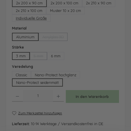
2x 200 x 90 cm
2x 200 x 100 cm
2x 210 x 90 cm
2x 210 x 100 cm
Muster 10 x 20 cm
Individuelle Größe
auswählen
Material
Aluminium
Acrylglas 3D
(Diese Option ist zurzeit nicht verfügbar.)
auswählen
Stärke
3 mm
5 mm
6 mm
(Diese Option ist zurzeit nicht verfügbar.)
auswählen
Veredelung
Classic
Nano-Protect hochglanz
Nano-Protect seidenmatt
Produkt Anzahl: Gib den gewünschten Wert ein oder benutze die Schaltfläche
In den Warenkorb
Zum Merkzettel hinzufügen
Lieferzeit:
10-14 Werktage / Versandkostenfrei in DE