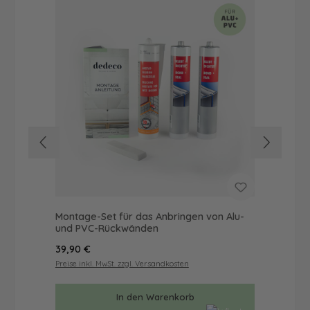
Montage-Set für das Anbringen von Alu-
Dus
und PVC-Rückwänden
Ba
Regulärer Preis:
Reg
39,90 €
57
Preise inkl. MwSt. zzgl. Versandkosten
Prei
In den Warenkorb