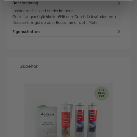
Beschreibung
Inspiriere dich und entdecke neue
Gestaltungsmöglichkeiten!Mit den Duschrückwänden von
Dedeco bringst du dein Badezimmer auf…
Mehr
Eigenschaften
Produktgalerie überspringen
Zubehör