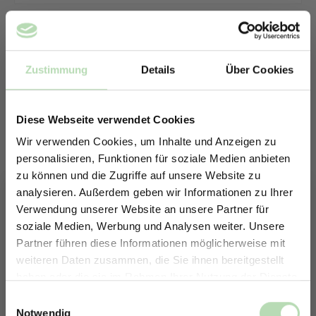
Zustimmung
Details
Über Cookies
Diese Webseite verwendet Cookies
Wir verwenden Cookies, um Inhalte und Anzeigen zu
personalisieren, Funktionen für soziale Medien anbieten
zu können und die Zugriffe auf unsere Website zu
analysieren. Außerdem geben wir Informationen zu Ihrer
Verwendung unserer Website an unsere Partner für
soziale Medien, Werbung und Analysen weiter. Unsere
Partner führen diese Informationen möglicherweise mit
ERHALTE 5% RABATT AUF
weiteren Daten zusammen, die Sie ihnen bereitgestellt
DEINE RÜCKWÄNDE
haben oder die sie im Rahmen Ihrer Nutzung der Dienste
Keine passende Größe gefunden? -
Jetzt zum Newsletter anmelden.
gesammelt haben.
Einwilligungsauswahl
Erstelle in nur 4 Schritten deine
Notwendig