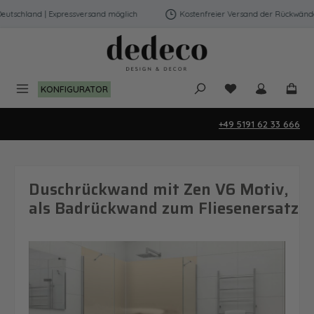
Zum Hauptinhalt springen
tschland | Expressversand möglich
Kostenfreier Versand der Rückwände i
Du hast 0 Produk
KONFIGURATOR
+49 5191 62 33 666
Duschrückwand mit Zen V6 Motiv,
als Badrückwand zum Fliesenersatz
Bildergalerie überspringen