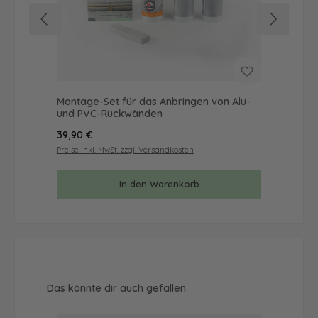
Montage-Set für das Anbringen von Alu-
Mus
und PVC-Rückwänden
& 
Regulärer Preis:
Reg
39,90 €
9,9
Preise inkl. MwSt. zzgl. Versandkosten
Prei
In den Warenkorb
Produktgalerie überspringen
Das könnte dir auch gefallen