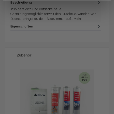
Beschreibung
Inspiriere dich und entdecke neue
Gestaltungsmöglichkeiten!Mit den Duschrückwänden von
Dedeco bringst du dein Badezimmer auf…
Mehr
Eigenschaften
Produktgalerie überspringen
Zubehör