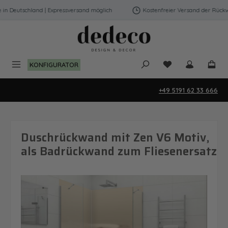
Zum Hauptinhalt springen
 Deutschland | Expressversand möglich
Kostenfreier Versand der Rückwän
Du hast 0 Produk
KONFIGURATOR
+49 5191 62 33 666
Duschrückwand mit Zen V6 Motiv,
als Badrückwand zum Fliesenersatz
Bildergalerie überspringen