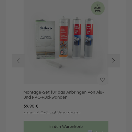
Montage-Set für das Anbringen von Alu-
Dus
und PVC-Rückwänden
Ba
Regulärer Preis:
Reg
39,90 €
57
Preise inkl. MwSt. zzgl. Versandkosten
Prei
In den Warenkorb