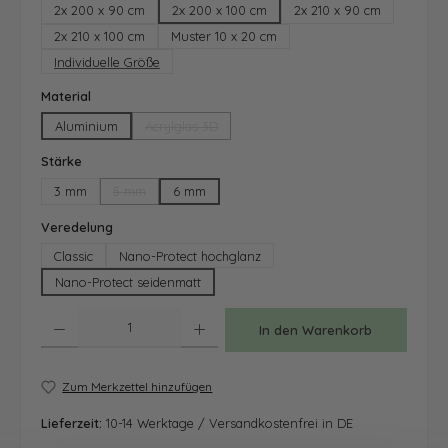
2x 200 x 90 cm
2x 200 x 100 cm
2x 210 x 90 cm
2x 210 x 100 cm
Muster 10 x 20 cm
Individuelle Größe
auswählen
Material
Aluminium
Acrylglas 3D
(Diese Option ist zurzeit nicht verfügbar.)
auswählen
Stärke
3 mm
5 mm
6 mm
(Diese Option ist zurzeit nicht verfügbar.)
auswählen
Veredelung
Classic
Nano-Protect hochglanz
Nano-Protect seidenmatt
Produkt Anzahl: Gib den gewünschten Wert ein oder benutze die Schaltfläche
In den Warenkorb
Zum Merkzettel hinzufügen
Lieferzeit:
10-14 Werktage / Versandkostenfrei in DE