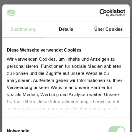
Zustimmung
Details
Über Cookies
Diese Webseite verwendet Cookies
Wir verwenden Cookies, um Inhalte und Anzeigen zu
personalisieren, Funktionen für soziale Medien anbieten
zu können und die Zugriffe auf unsere Website zu
analysieren. Außerdem geben wir Informationen zu Ihrer
Verwendung unserer Website an unsere Partner für
soziale Medien, Werbung und Analysen weiter. Unsere
Partner führen diese Informationen möglicherweise mit
ERHALTE 5% RABATT AUF
weiteren Daten zusammen, die Sie ihnen bereitgestellt
DEINE RÜCKWÄNDE
haben oder die sie im Rahmen Ihrer Nutzung der Dienste
Keine passende Größe gefunden? -
Jetzt zum Newsletter anmelden.
gesammelt haben.
Einwilligungsauswahl
Erstelle in nur 4 Schritten deine
Notwendig