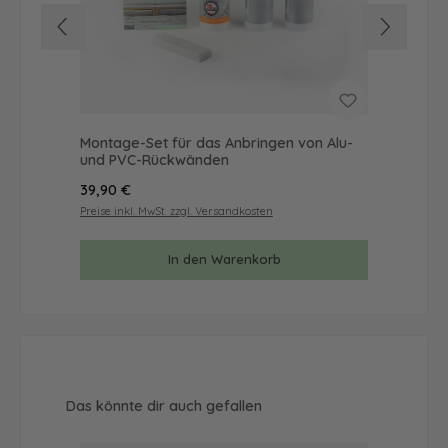
Montage-Set für das Anbringen von Alu-
Mus
und PVC-Rückwänden
& 
Regulärer Preis:
Reg
39,90 €
9,9
Preise inkl. MwSt. zzgl. Versandkosten
Prei
In den Warenkorb
Produktgalerie überspringen
Das könnte dir auch gefallen