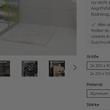
nur leicht
Angriffsfl
Badreinig
Alles 
findest du
unseres Ko
Duschrück
auswä
Größe
2x 200 x 9
2x 210 x 1
aus
Material
Aluminium
ausw
Stärke