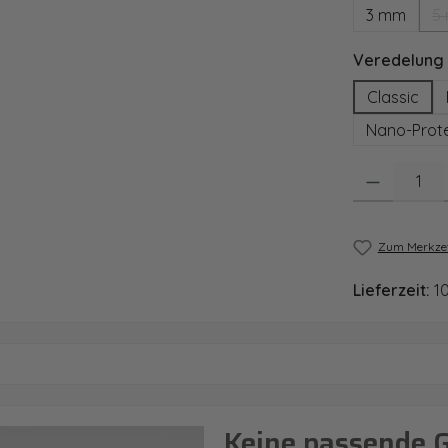
3 mm
5
Veredelung
Classic
Nano-Prote
Produkt Anzahl
Zum Merkzet
Lieferzeit:
1
Keine passende 