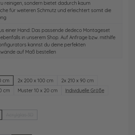
 zu reinigen, sondern bietet dadurch kaum
äche für weiteren Schmutz und erleichtert somit die
ung
aus einer Hand: Das passende dedeco Montageset
 ebenfalls in unserem Shop. Auf Anfrage bzw. mithilfe
nfigurators kannst du deine perfekten
wände auf Maß bestellen
hlen
0 cm
2x 200 x 100 cm
2x 210 x 90 cm
00 cm
Muster 10 x 20 cm
Individuelle Größe
wählen
Acrylglas 3D
(Diese Option ist zurzeit nicht verfügbar.)
ählen