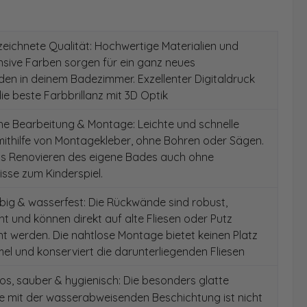
ichnete Qualität: Hochwertige Materialien und
ensive Farben sorgen für ein ganz neues
en in deinem Badezimmer. Exzellenter Digitaldruck
die beste Farbbrillanz mit 3D Optik
e Bearbeitung & Montage: Leichte und schnelle
ithilfe von Montagekleber, ohne Bohren oder Sägen.
as Renovieren des eigene Bades auch ohne
sse zum Kinderspiel.
ig & wasserfest: Die Rückwände sind robust,
t und können direkt auf alte Fliesen oder Putz
 werden. Die nahtlose Montage bietet keinen Platz
el und konserviert die darunterliegenden Fliesen
s, sauber & hygienisch: Die besonders glatte
e mit der wasserabweisenden Beschichtung ist nicht