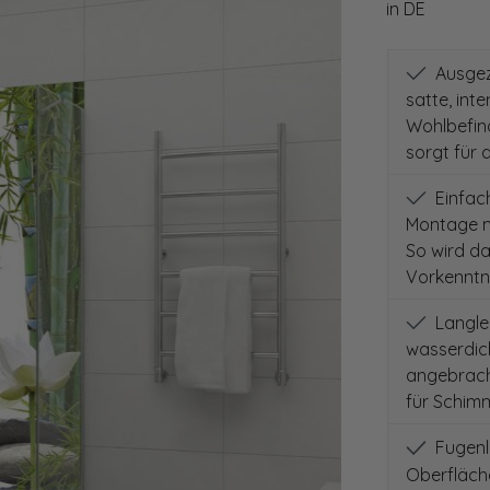
in DE
Ausgeze
satte, int
Wohlbefind
sorgt für 
Einfach
Montage m
So wird d
Vorkenntni
Langleb
wasserdich
angebracht
für Schimm
Fugenlo
Oberfläch