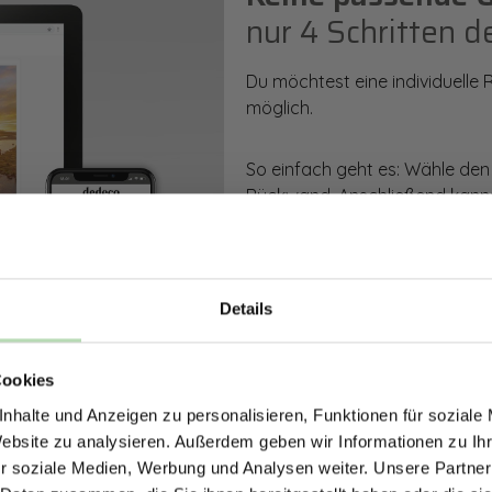
nur 4 Schritten d
Du möchtest eine individuelle
möglich.
So einfach geht es: Wähle den
Rückwand. Anschließend kanns
Zusatzveredelung auswählen.
Mithilfe unseres Konfigurators
dargestellt. Parallel erhältst d
Details
bestellen kannst.
ERHALTE 5% RABAT
Cookies
DEINE RÜCKWÄ
Zum Konfigurator
nhalte und Anzeigen zu personalisieren, Funktionen für soziale
Jetzt zum Newsletter anmel
Website zu analysieren. Außerdem geben wir Informationen zu I
r soziale Medien, Werbung und Analysen weiter. Unsere Partner