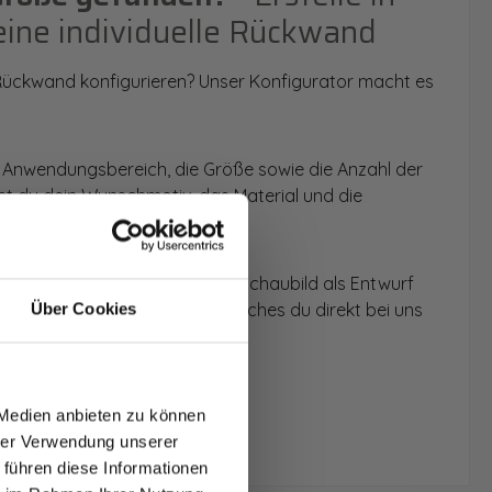
eine individuelle Rückwand
 Rückwand konfigurieren? Unser Konfigurator macht es
 Anwendungsbereich, die Größe sowie die Anzahl der
t du dein Wunschmotiv, das Material und die
 werden dir die Rückwände im Schaubild als Entwurf
u dein individuelles Angebot, welches du direkt bei uns
Über Cookies
T AUF
NDE
 Medien anbieten zu können
den.
hrer Verwendung unserer
 führen diese Informationen