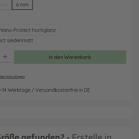
 mm
6 mm
(Diese Option ist zurzeit nicht verfügbar.)
auswählen
Nano-Protect hochglanz
ct seidenmatt
: Gib den gewünschten Wert ein oder benutze die Schaltflächen um 
In den Warenkorb
tel hinzufügen
0-14 Werktage / Versandkostenfrei in DE
Größe gefunden? -
Erstelle in