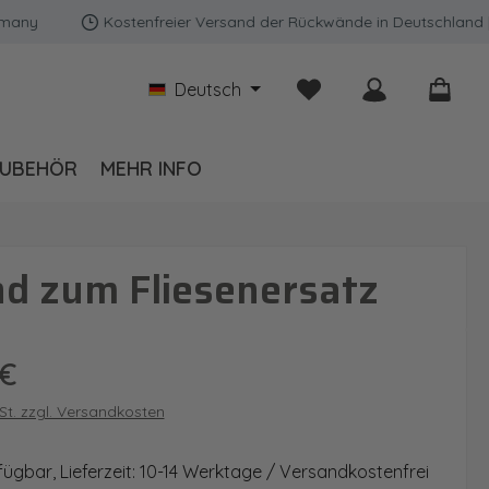
Kostenfreier Versand der Rückwände in Deutschland | Exp
Du hast 0 Produkte auf
Deutsch
UBEHÖR
MEHR INFO
d zum Fliesenersatz
is:
 €
wSt. zzgl. Versandkosten
fügbar, Lieferzeit: 10-14 Werktage / Versandkostenfrei