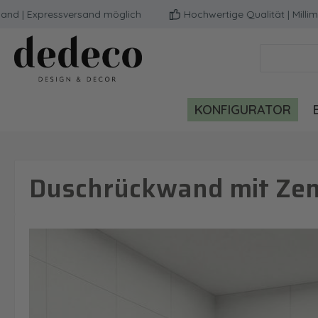
 Expressversand möglich
Hochwertige Qualität | Millimete
m Hauptinhalt springen
Zur Suche springen
Zur Hauptnavigation springen
KONFIGURATOR
Duschrückwand mit Zen 
Bildergalerie überspringen