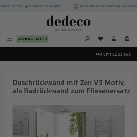
Zum Hauptinhalt springen
utschland | Expressversand möglich
Kostenfreier Versand der Rückwände 
Du hast 0 Produk
KONFIGURATOR
+49 5191 62 33 666
Duschrückwand mit Zen V3 Motiv,
als Badrückwand zum Fliesenersatz
Bildergalerie überspringen