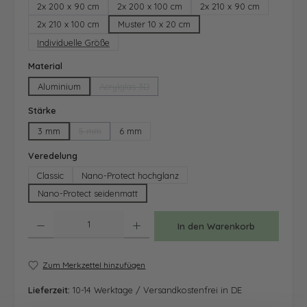
2x 200 x 90 cm
2x 200 x 100 cm
2x 210 x 90 cm
2x 210 x 100 cm
Muster 10 x 20 cm
Individuelle Größe
auswählen
Material
Aluminium
Acrylglas 3D
(Diese Option ist zurzeit nicht verfügbar.)
auswählen
Stärke
3 mm
5 mm
6 mm
(Diese Option ist zurzeit nicht verfügbar.)
auswählen
Veredelung
Classic
Nano-Protect hochglanz
Nano-Protect seidenmatt
Produkt Anzahl: Gib den gewünschten Wert ein oder benutze die Schaltfläche
In den Warenkorb
Zum Merkzettel hinzufügen
Lieferzeit:
10-14 Werktage / Versandkostenfrei in DE