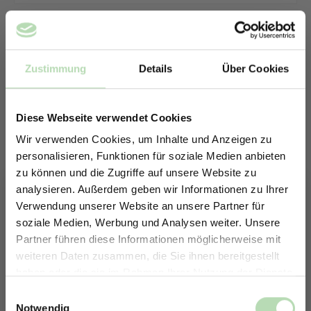
Zustimmung
Details
Über Cookies
Diese Webseite verwendet Cookies
Wir verwenden Cookies, um Inhalte und Anzeigen zu
personalisieren, Funktionen für soziale Medien anbieten
zu können und die Zugriffe auf unsere Website zu
analysieren. Außerdem geben wir Informationen zu Ihrer
Verwendung unserer Website an unsere Partner für
soziale Medien, Werbung und Analysen weiter. Unsere
Partner führen diese Informationen möglicherweise mit
ERHALTE 5% RABATT AUF
weiteren Daten zusammen, die Sie ihnen bereitgestellt
DEINE RÜCKWÄNDE
haben oder die sie im Rahmen Ihrer Nutzung der Dienste
Keine passende Größe gefunden? -
Jetzt zum Newsletter anmelden.
gesammelt haben.
Einwilligungsauswahl
Erstelle in nur 4 Schritten deine
Notwendig