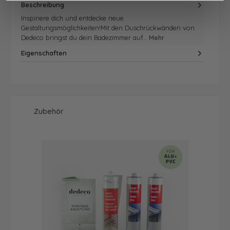
Beschreibung
Inspiriere dich und entdecke neue
Gestaltungsmöglichkeiten!Mit den Duschrückwänden von
Dedeco bringst du dein Badezimmer auf…
Mehr
Eigenschaften
Produktgalerie überspringen
Zubehör