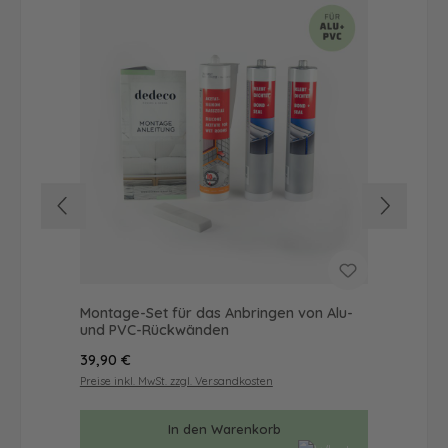
Montage-Set für das Anbringen von Alu-
Dus
und PVC-Rückwänden
Ba
Regulärer Preis:
Reg
39,90 €
57
Preise inkl. MwSt. zzgl. Versandkosten
Prei
In den Warenkorb