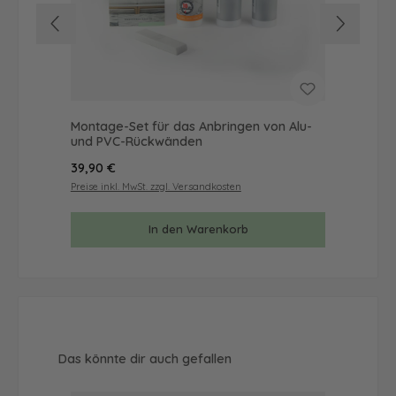
Montage-Set für das Anbringen von Alu-
Mus
und PVC-Rückwänden
& 
Regulärer Preis:
Reg
39,90 €
9,9
Preise inkl. MwSt. zzgl. Versandkosten
Prei
In den Warenkorb
Produktgalerie überspringen
Das könnte dir auch gefallen