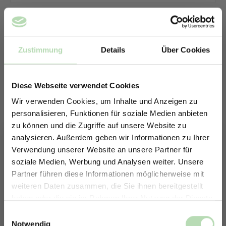
Zustimmung
Details
Über Cookies
Diese Webseite verwendet Cookies
Wir verwenden Cookies, um Inhalte und Anzeigen zu
personalisieren, Funktionen für soziale Medien anbieten
zu können und die Zugriffe auf unsere Website zu
analysieren. Außerdem geben wir Informationen zu Ihrer
Verwendung unserer Website an unsere Partner für
soziale Medien, Werbung und Analysen weiter. Unsere
Partner führen diese Informationen möglicherweise mit
ERHALTE 5% RABATT AUF
weiteren Daten zusammen, die Sie ihnen bereitgestellt
DEINE RÜCKWÄNDE
haben oder die sie im Rahmen Ihrer Nutzung der Dienste
Keine passende Größe gefunden? -
Jetzt zum Newsletter anmelden.
gesammelt haben.
Einwilligungsauswahl
Erstelle in nur 4 Schritten deine
Notwendig