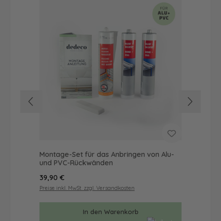
Montage-Set für das Anbringen von Alu-
Dus
und PVC-Rückwänden
Ba
Regulärer Preis:
Reg
39,90 €
57
Preise inkl. MwSt. zzgl. Versandkosten
Prei
In den Warenkorb