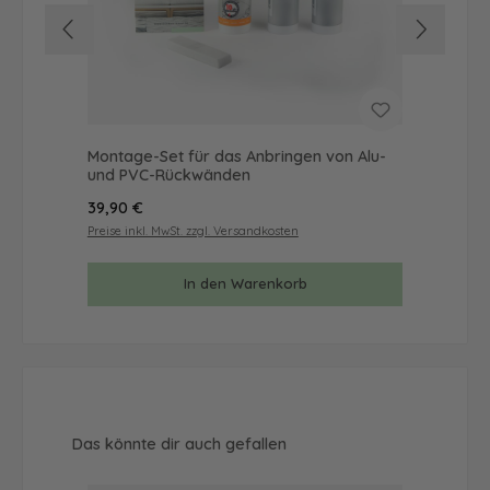
Montage-Set für das Anbringen von Alu-
Mus
und PVC-Rückwänden
& 
Regulärer Preis:
Reg
39,90 €
9,9
Preise inkl. MwSt. zzgl. Versandkosten
Prei
In den Warenkorb
Produktgalerie überspringen
Das könnte dir auch gefallen