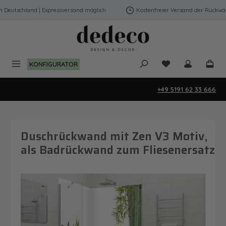
Zum Hauptinhalt springen
eutschland | Expressversand möglich
Kostenfreier Versand der Rückwände
Du hast 0 Produk
KONFIGURATOR
+49 5191 62 33 666
Duschrückwand mit Zen V3 Motiv,
als Badrückwand zum Fliesenersatz
Bildergalerie überspringen