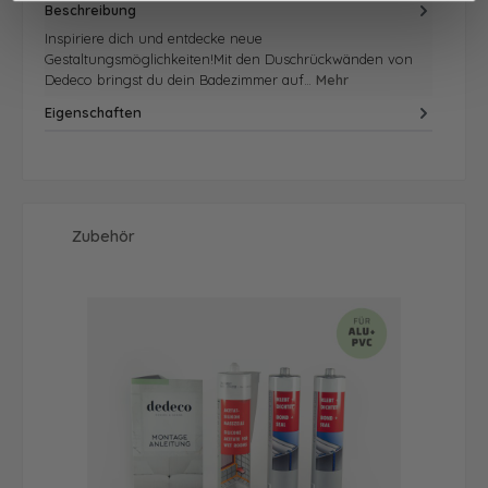
Beschreibung
Inspiriere dich und entdecke neue
Gestaltungsmöglichkeiten!Mit den Duschrückwänden von
Dedeco bringst du dein Badezimmer auf…
Mehr
Eigenschaften
Produktgalerie überspringen
Zubehör