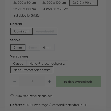
2x 200 x 90 cm
2x 200 x 100 cm
2x 210 x 90 cm
2x 210 x 100 cm
Muster 10 x 20 cm
Individuelle Größe
auswählen
Material
Aluminium
Acrylglas 3D
(Diese Option ist zurzeit nicht verfügbar.)
auswählen
Stärke
3 mm
5 mm
6 mm
(Diese Option ist zurzeit nicht verfügbar.)
auswählen
Veredelung
Classic
Nano-Protect hochglanz
Nano-Protect seidenmatt
Produkt Anzahl: Gib den gewünschten Wert ein oder benutze die Schaltfläche
In den Warenkorb
Zum Merkzettel hinzufügen
Lieferzeit:
10-14 Werktage / Versandkostenfrei in DE