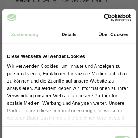
Lieferzeit:
10-14 Werktage / Versandkostenfrei in DE
Zustimmung
Details
Über Cookies
Diese Webseite verwendet Cookies
Wir verwenden Cookies, um Inhalte und Anzeigen zu
personalisieren, Funktionen für soziale Medien anbieten
zu können und die Zugriffe auf unsere Website zu
analysieren. Außerdem geben wir Informationen zu Ihrer
Verwendung unserer Website an unsere Partner für
soziale Medien, Werbung und Analysen weiter. Unsere
Partner führen diese Informationen möglicherweise mit
ERHALTE 5% RABATT AUF
weiteren Daten zusammen, die Sie ihnen bereitgestellt
DEINE RÜCKWÄNDE
haben oder die sie im Rahmen Ihrer Nutzung der Dienste
Jetzt zum Newsletter anmelden.
gesammelt haben.
Keine passende Größe gefunden? -
Einwilligungsauswahl