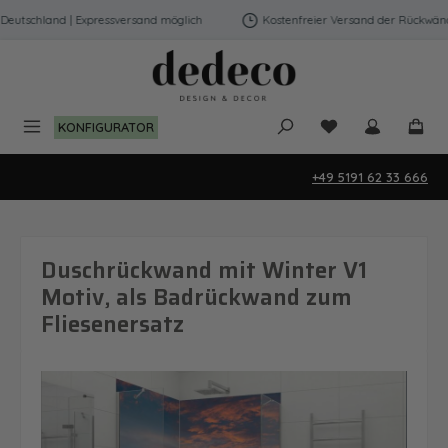
Zum Hauptinhalt springen
utschland | Expressversand möglich
Kostenfreier Versand der Rückwände i
Du hast 0 Produk
KONFIGURATOR
+49 5191 62 33 666
Duschrückwand mit Winter V1
Motiv, als Badrückwand zum
Fliesenersatz
Bildergalerie überspringen