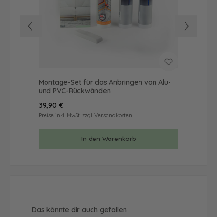
Montage-Set für das Anbringen von Alu-
Mus
und PVC-Rückwänden
& 
Regulärer Preis:
Reg
39,90 €
9,9
Preise inkl. MwSt. zzgl. Versandkosten
Prei
In den Warenkorb
Produktgalerie überspringen
Das könnte dir auch gefallen