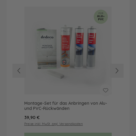
Montage-Set für das Anbringen von Alu-
Dus
und PVC-Rückwänden
Ba
Regulärer Preis:
Reg
39,90 €
19,
Preise inkl. MwSt. zzgl. Versandkosten
Prei