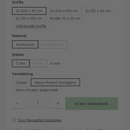
auswählen
Größe
2x 200 x 90 cm
2x 200 x 100 cm
2x 210 x 90 cm
2x 210 x 100 cm
Muster 10 x 20 cm
Individuelle Größe
auswählen
Material
Aluminium
Acrylglas 3D
(Diese Option ist zurzeit nicht verfügbar.)
auswählen
Stärke
3 mm
5 mm
6 mm
(Diese Option ist zurzeit nicht verfügbar.)
auswählen
Veredelung
Classic
Nano-Protect hochglanz
Nano-Protect seidenmatt
Produkt Anzahl: Gib den gewünschten Wert ein oder benutze die Schaltfläche
In den Warenkorb
Zum Merkzettel hinzufügen