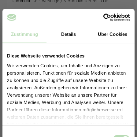
Lieferzeit:
10-14 Werktage / Versandkostenfrei in DE
Zustimmung
Details
Über Cookies
Diese Webseite verwendet Cookies
Wir verwenden Cookies, um Inhalte und Anzeigen zu
personalisieren, Funktionen für soziale Medien anbieten
zu können und die Zugriffe auf unsere Website zu
analysieren. Außerdem geben wir Informationen zu Ihrer
Verwendung unserer Website an unsere Partner für
soziale Medien, Werbung und Analysen weiter. Unsere
Partner führen diese Informationen möglicherweise mit
ERHALTE 5% RABATT AUF
weiteren Daten zusammen, die Sie ihnen bereitgestellt
DEINE RÜCKWÄNDE
haben oder die sie im Rahmen Ihrer Nutzung der Dienste
Jetzt zum Newsletter anmelden.
gesammelt haben.
Keine passende Größe gefunden? -
Einwilligungsauswahl