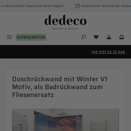
Zum Hauptinhalt springen
 Deutschland | Expressversand möglich
Kostenfreier Versand der Rückwän
Du hast 0 Produk
KONFIGURATOR
+49 5191 62 33 666
Duschrückwand mit Winter V1
Motiv, als Badrückwand zum
Fliesenersatz
Bildergalerie überspringen