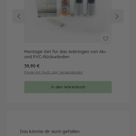
Montage-Set für das Anbringen von Alu-
Mus
und PVC-Rückwänden
& 
Regulärer Preis:
Reg
39,90 €
9,9
Preise inkl. MwSt. zzgl. Versandkosten
Prei
In den Warenkorb
Produktgalerie überspringen
Das könnte dir auch gefallen