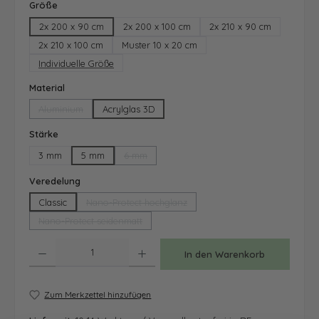
auswählen
Größe
2x 200 x 90 cm
2x 200 x 100 cm
2x 210 x 90 cm
2x 210 x 100 cm
Muster 10 x 20 cm
Individuelle Größe
auswählen
Material
Aluminium
Acrylglas 3D
(Diese Option ist zurzeit nicht verfügbar.)
auswählen
Stärke
3 mm
5 mm
6 mm
(Diese Option ist zurzeit nicht verfügbar.)
auswählen
Veredelung
Classic
Nano-Protect hochglanz
(Diese Option ist zurzeit nicht verfügbar.)
Nano-Protect seidenmatt
(Diese Option ist zurzeit nicht verfügbar.)
Produkt Anzahl: Gib den gewünschten Wert ein oder benutze die Schaltfläche
In den Warenkorb
Zum Merkzettel hinzufügen