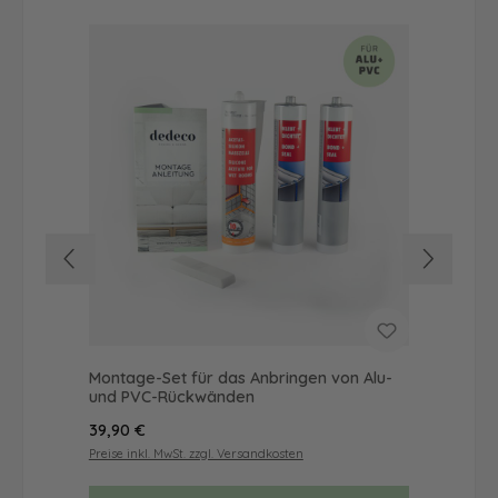
Montage-Set für das Anbringen von Alu-
Dus
und PVC-Rückwänden
Ba
Regulärer Preis:
Reg
39,90 €
19,
Preise inkl. MwSt. zzgl. Versandkosten
Prei