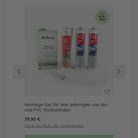
Montage-Set für das Anbringen von Alu-
Dus
und PVC-Rückwänden
Ba
Regulärer Preis:
Reg
39,90 €
19,
Preise inkl. MwSt. zzgl. Versandkosten
Prei