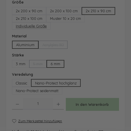
auswählen
Größe
2x 200 x 90 cm
2x 200 x 100 cm
2x 210 x 90 cm
2x 210 x 100 cm
Muster 10 x 20 cm
Individuelle Größe
auswählen
Material
Aluminium
Acrylglas 3D
(Diese Option ist zurzeit nicht verfügbar.)
auswählen
Stärke
3 mm
5 mm
6 mm
(Diese Option ist zurzeit nicht verfügbar.)
auswählen
Veredelung
Classic
Nano-Protect hochglanz
Nano-Protect seidenmatt
Produkt Anzahl: Gib den gewünschten Wert ein oder benutze die Schaltfläche
In den Warenkorb
Zum Merkzettel hinzufügen