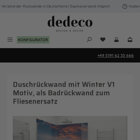
Zum Hauptinhalt springen
ersand der Rückwände in Deutschland | Expressversand möglich
Kostenfre
Du hast 0 Produk
KONFIGURATOR
+49 5191 62 33 666
Duschrückwand mit Winter V1
Motiv, als Badrückwand zum
Fliesenersatz
Bildergalerie überspringen