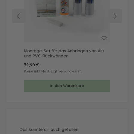
Montage-Set für das Anbringen von Alu-
Mus
und PVC-Rückwänden
& 
Regulärer Preis:
Reg
39,90 €
9,9
Preise inkl. MwSt. zzgl. Versandkosten
Prei
In den Warenkorb
Produktgalerie überspringen
Das könnte dir auch gefallen