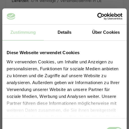
Lieferzeit:
10-14 Werktage / Versandkostenfrei in DE
Zustimmung
Details
Über Cookies
Diese Webseite verwendet Cookies
Wir verwenden Cookies, um Inhalte und Anzeigen zu
personalisieren, Funktionen für soziale Medien anbieten
zu können und die Zugriffe auf unsere Website zu
analysieren. Außerdem geben wir Informationen zu Ihrer
Verwendung unserer Website an unsere Partner für
soziale Medien, Werbung und Analysen weiter. Unsere
Partner führen diese Informationen möglicherweise mit
ERHALTE 5% RABATT AUF
weiteren Daten zusammen, die Sie ihnen bereitgestellt
DEINE RÜCKWÄNDE
haben oder die sie im Rahmen Ihrer Nutzung der Dienste
Jetzt zum Newsletter anmelden.
gesammelt haben.
Keine passende Größe gefunden? -
Einwilligungsauswahl