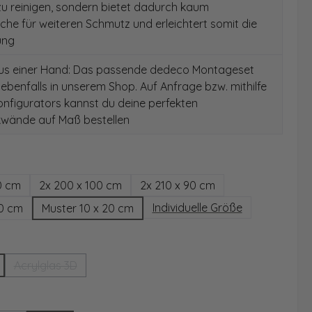
 zu reinigen, sondern bietet dadurch kaum
äche für weiteren Schmutz und erleichtert somit die
ung
aus einer Hand: Das passende dedeco Montageset
 ebenfalls in unserem Shop. Auf Anfrage bzw. mithilfe
nfigurators kannst du deine perfekten
wände auf Maß bestellen
hlen
0 cm
2x 200 x 100 cm
2x 210 x 90 cm
Individuelle Größe
00 cm
Muster 10 x 20 cm
wählen
Acrylglas 3D
(Diese Option ist zurzeit nicht verfügbar.)
ählen