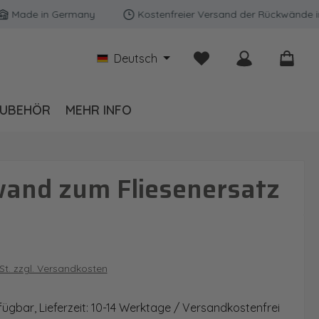
e in Germany
Kostenfreier Versand der Rückwände in Deut
Du hast 0 Produkte auf
Deutsch
UBEHÖR
MEHR INFO
wand zum Fliesenersatz
is:
wSt. zzgl. Versandkosten
fügbar, Lieferzeit: 10-14 Werktage / Versandkostenfrei