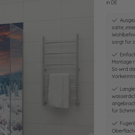
in DE
Ausgeze
satte, int
Wohlbefind
sorgt für 
Einfach
Montage m
So wird d
Vorkenntni
Langleb
wasserdich
angebracht
für Schimm
Fugenlo
Oberfläch