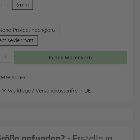
 mm
6 mm
(Diese Option ist zurzeit nicht verfügbar.)
auswählen
Nano-Protect hochglanz
ect seidenmatt
: Gib den gewünschten Wert ein oder benutze die Schaltflächen um 
In den Warenkorb
tel hinzufügen
0-14 Werktage / Versandkostenfrei in DE
Größe gefunden? -
Erstelle in