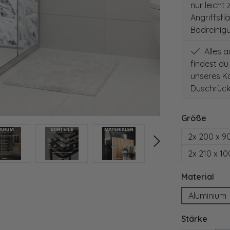
nur leicht
Angriffsfl
Badreinig
Alles 
findest du
unseres Ko
Duschrück
auswä
Größe
2x 200 x 9
2x 210 x 1
aus
Material
Aluminium
ausw
Stärke