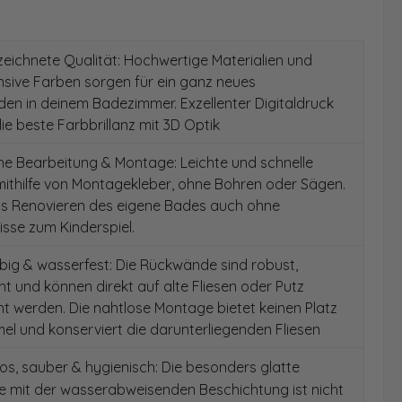
ichnete Qualität: Hochwertige Materialien und
ensive Farben sorgen für ein ganz neues
en in deinem Badezimmer. Exzellenter Digitaldruck
die beste Farbbrillanz mit 3D Optik
e Bearbeitung & Montage: Leichte und schnelle
ithilfe von Montagekleber, ohne Bohren oder Sägen.
as Renovieren des eigene Bades auch ohne
sse zum Kinderspiel.
ig & wasserfest: Die Rückwände sind robust,
t und können direkt auf alte Fliesen oder Putz
 werden. Die nahtlose Montage bietet keinen Platz
el und konserviert die darunterliegenden Fliesen
s, sauber & hygienisch: Die besonders glatte
e mit der wasserabweisenden Beschichtung ist nicht