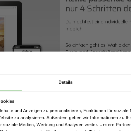
nur 4 Schritten d
Du möchtest eine individuelle
möglich.
So einfach geht es: Wähle den
Rückwand. Anschließend kanns
Zusatzveredelung auswählen.
Mithilfe unseres Konfigurators
dargestellt. Parallel erhältst d
Details
bestellen kannst.
ERHALTE 5% RABAT
Cookies
DEINE RÜCKWÄ
Zum Konfigurator
nhalte und Anzeigen zu personalisieren, Funktionen für soziale
Jetzt zum Newsletter anmel
Website zu analysieren. Außerdem geben wir Informationen zu I
r soziale Medien, Werbung und Analysen weiter. Unsere Partner