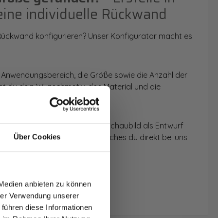
eine individuelle Rückwand
 Rückwand konfigurieren? Unser Konfigurator macht es
 Anwendungsbereich, die Größe sowie die Anzahl der
t du dein Wunschmotiv, das Material und die
 werden dir die Rückwände im Schaubild als Entwurf
u dein individuelles Angebot, welches du direkt bei uns
Über Cookies
T AUF
NDE
 Medien anbieten zu können
den.
hrer Verwendung unserer
 führen diese Informationen