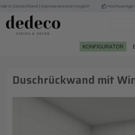
 Deutschland | Expressversand möglich
Hochwertige Qualit
m Hauptinhalt springen
Zur Suche springen
Zur Hauptnavigation springen
KONFIGURATOR
Duschrückwand mit Wint
Bildergalerie überspringen