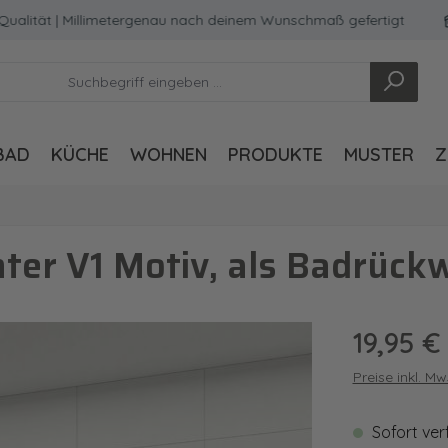
ät | Millimetergenau nach deinem Wunschmaß gefertigt
Mad
BAD
KÜCHE
WOHNEN
PRODUKTE
MUSTER
Z
er V1 Motiv, als Badrück
Regulärer Pre
19,95 €
Preise inkl. M
Sofort ver