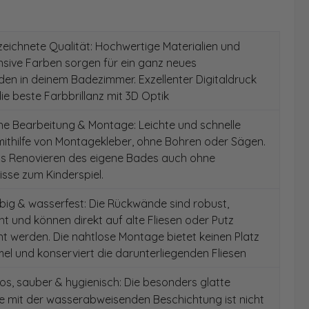
ichnete Qualität: Hochwertige Materialien und
ensive Farben sorgen für ein ganz neues
en in deinem Badezimmer. Exzellenter Digitaldruck
die beste Farbbrillanz mit 3D Optik
e Bearbeitung & Montage: Leichte und schnelle
ithilfe von Montagekleber, ohne Bohren oder Sägen.
as Renovieren des eigene Bades auch ohne
sse zum Kinderspiel.
ig & wasserfest: Die Rückwände sind robust,
t und können direkt auf alte Fliesen oder Putz
 werden. Die nahtlose Montage bietet keinen Platz
el und konserviert die darunterliegenden Fliesen
s, sauber & hygienisch: Die besonders glatte
e mit der wasserabweisenden Beschichtung ist nicht