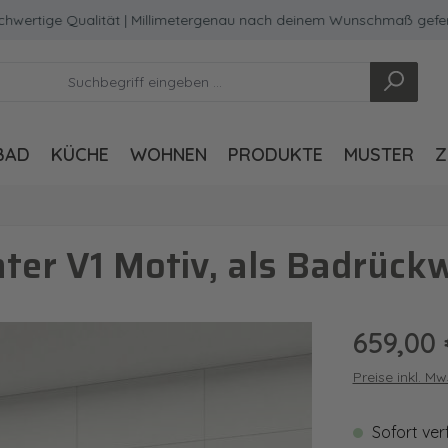
ige Qualität | Millimetergenau nach deinem Wunschmaß gefertigt
BAD
KÜCHE
WOHNEN
PRODUKTE
MUSTER
Z
er V1 Motiv, als Badrück
Regulärer Pre
659,00 
Preise inkl. M
Sofort ver