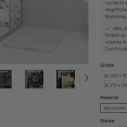
nur leicht
Angriffsfl
Badreinig
Alles 
findest du
unseres Ko
Duschrück
auswä
Größe
2x 200 x 9
2x 210 x 1
aus
Material
Aluminium
ausw
Stärke