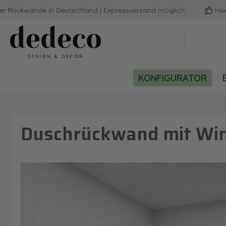
ckwände in Deutschland | Expressversand möglich
Hochwert
m Hauptinhalt springen
Zur Suche springen
Zur Hauptnavigation springen
KONFIGURATOR
Duschrückwand mit Wint
Bildergalerie überspringen