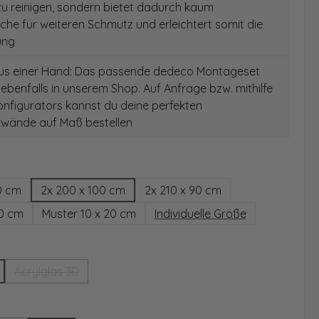
 zu reinigen, sondern bietet dadurch kaum
äche für weiteren Schmutz und erleichtert somit die
ung
aus einer Hand: Das passende dedeco Montageset
 ebenfalls in unserem Shop. Auf Anfrage bzw. mithilfe
nfigurators kannst du deine perfekten
wände auf Maß bestellen
hlen
0 cm
2x 200 x 100 cm
2x 210 x 90 cm
00 cm
Muster 10 x 20 cm
Individuelle Größe
wählen
Acrylglas 3D
(Diese Option ist zurzeit nicht verfügbar.)
ählen