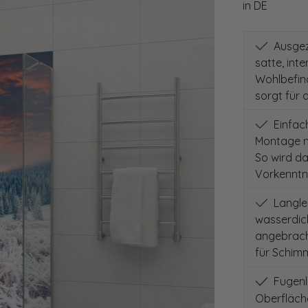
in DE
Ausgeze
satte, int
Wohlbefind
sorgt für 
Einfach
Montage m
So wird d
Vorkenntni
Langleb
wasserdich
angebracht
für Schimm
Fugenlo
Oberfläch