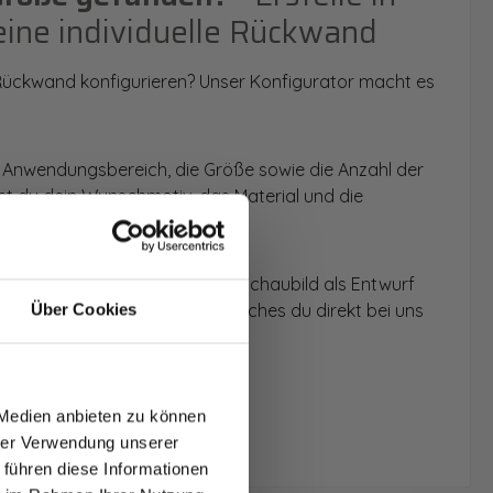
eine individuelle Rückwand
 Rückwand konfigurieren? Unser Konfigurator macht es
 Anwendungsbereich, die Größe sowie die Anzahl der
t du dein Wunschmotiv, das Material und die
 werden dir die Rückwände im Schaubild als Entwurf
u dein individuelles Angebot, welches du direkt bei uns
Über Cookies
T AUF
NDE
 Medien anbieten zu können
den.
hrer Verwendung unserer
 führen diese Informationen