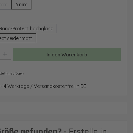
 mm
6 mm
(Diese Option ist zurzeit nicht verfügbar.)
auswählen
Nano-Protect hochglanz
ect seidenmatt
: Gib den gewünschten Wert ein oder benutze die Schaltflächen um 
In den Warenkorb
tel hinzufügen
0-14 Werktage / Versandkostenfrei in DE
Größe gefunden? -
Erstelle in