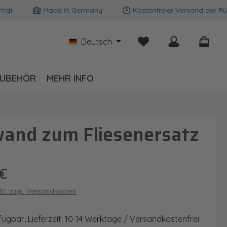
Made in Germany
Kostenfreier Versand der Rückwän
Du hast 0 Produkte auf
Deutsch
UBEHÖR
MEHR INFO
wand zum Fliesenersatz
is:
€
wSt. zzgl. Versandkosten
fügbar, Lieferzeit: 10-14 Werktage / Versandkostenfrei