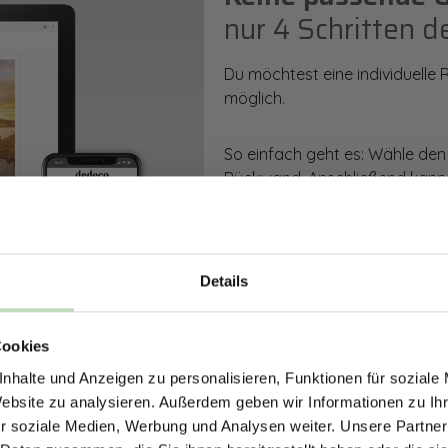
nur 4 Schritten d
Du möchtest eine individuelle
möglich.
So einfach geht es: Wähle den
Rückwand. Anschließend kanns
Zusatzveredelung auswählen.
Mithilfe unseres Konfigurators
dargestellt. Parallel erhältst d
Details
bestellen kannst.
ERHALTE 5% RABAT
Cookies
DEINE RÜCKWÄ
Zum Konfigurator
nhalte und Anzeigen zu personalisieren, Funktionen für soziale
Jetzt zum Newsletter anmel
Website zu analysieren. Außerdem geben wir Informationen zu I
r soziale Medien, Werbung und Analysen weiter. Unsere Partner