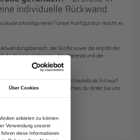
eine individuelle Rückwand
 Rückwand konfigurieren? Unser Konfigurator macht es
 Anwendungsbereich, die Größe sowie die Anzahl der
t du dein Wunschmotiv, das Material und die
 werden dir die Rückwände im Schaubild als Entwurf
u dein individuelles Angebot, welches du direkt bei uns
Über Cookies
T AUF
NDE
 Medien anbieten zu können
den.
hrer Verwendung unserer
 führen diese Informationen