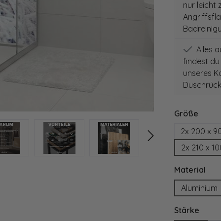
nur leicht
Angriffsfl
Badreinig
Alles 
findest du
unseres Ko
Duschrück
auswä
Größe
2x 200 x 9
2x 210 x 1
aus
Material
Aluminium
ausw
Stärke