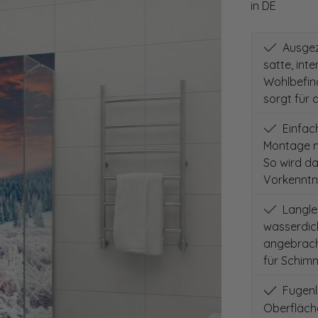
in DE
Ausgeze
satte, int
Wohlbefind
sorgt für 
Einfach
Montage m
So wird d
Vorkenntni
Langleb
wasserdich
angebracht
für Schimm
Fugenlo
Oberfläch