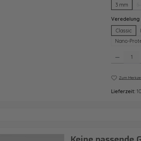
3 mm
5
Veredelung
Classic
Nano-Prote
Produkt Anzahl
Zum Merkzet
Lieferzeit:
1
Keine passende 