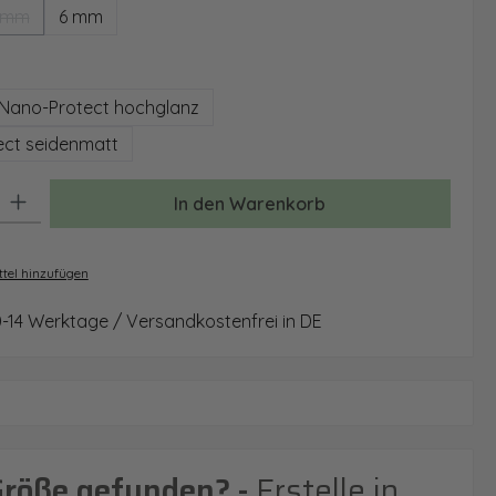
 mm
6 mm
(Diese Option ist zurzeit nicht verfügbar.)
auswählen
Nano-Protect hochglanz
ct seidenmatt
: Gib den gewünschten Wert ein oder benutze die Schaltflächen um 
In den Warenkorb
tel hinzufügen
0-14 Werktage / Versandkostenfrei in DE
Größe gefunden? -
Erstelle in