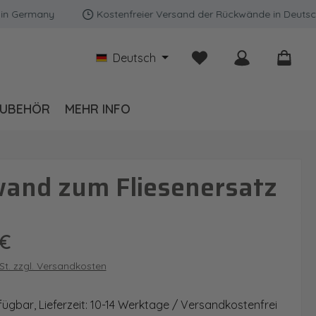
rmany
Kostenfreier Versand der Rückwände in Deutschland 
Du hast 0 Produkte auf
Deutsch
UBEHÖR
MEHR INFO
wand zum Fliesenersatz
is:
 €
wSt. zzgl. Versandkosten
fügbar, Lieferzeit: 10-14 Werktage / Versandkostenfrei