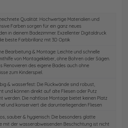
ichnete Qualität: Hochwertige Materialien und
ensive Farben sorgen für ein ganz neues
en in deinem Badezimmer. Exzellenter Digitaldruck
die beste Farbbrillanz mit 3D Optik
e Bearbeitung & Montage: Leichte und schnelle
ithilfe von Montagekleber, ohne Bohren oder Sägen.
as Renovieren des eigene Bades auch ohne
sse zum Kinderspiel.
ig & wasserfest: Die Rückwände sind robust,
t und können direkt auf alte Fliesen oder Putz
 werden. Die nahtlose Montage bietet keinen Platz
el und konserviert die darunterliegenden Fliesen
s, sauber & hygienisch: Die besonders glatte
e mit der wasserabweisenden Beschichtung ist nicht