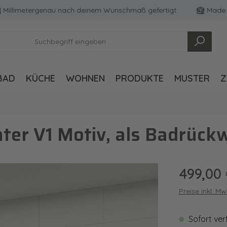
limetergenau nach deinem Wunschmaß gefertigt
Made in Ge
BAD
KÜCHE
WOHNEN
PRODUKTE
MUSTER
Z
er V1 Motiv, als Badrück
Regulärer Pre
499,00
Preise inkl. M
Sofort ver