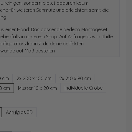
 zu reinigen, sondern bietet dadurch kaum
äche für weiteren Schmutz und erleichtert somit die
ung
aus einer Hand: Das passende dedeco Montageset
 ebenfalls in unserem Shop. Auf Anfrage bzw. mithilfe
nfigurators kannst du deine perfekten
wände auf Maß bestellen
hlen
0 cm
2x 200 x 100 cm
2x 210 x 90 cm
Individuelle Größe
00 cm
Muster 10 x 20 cm
wählen
Acrylglas 3D
ählen