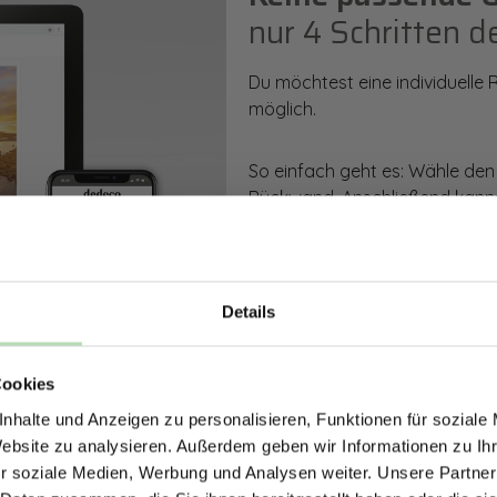
nur 4 Schritten d
Du möchtest eine individuelle
möglich.
So einfach geht es: Wähle den
Rückwand. Anschließend kanns
Zusatzveredelung auswählen.
Mithilfe unseres Konfigurators
dargestellt. Parallel erhältst d
Details
bestellen kannst.
ERHALTE 5% RABAT
Cookies
DEINE RÜCKWÄ
Zum Konfigurator
nhalte und Anzeigen zu personalisieren, Funktionen für soziale
Jetzt zum Newsletter anmel
Website zu analysieren. Außerdem geben wir Informationen zu I
r soziale Medien, Werbung und Analysen weiter. Unsere Partner