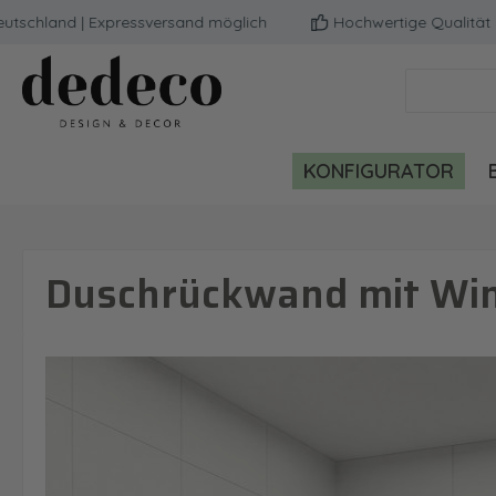
land | Expressversand möglich
Hochwertige Qualität | Mil
m Hauptinhalt springen
Zur Suche springen
Zur Hauptnavigation springen
KONFIGURATOR
Duschrückwand mit Wint
Bildergalerie überspringen