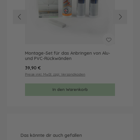
Montage-Set für das Anbringen von Alu-
Mus
und PVC-Rückwänden
& 
Regulärer Preis:
Reg
39,90 €
9,9
Preise inkl. MwSt. zzgl. Versandkosten
Prei
In den Warenkorb
Produktgalerie überspringen
Das könnte dir auch gefallen