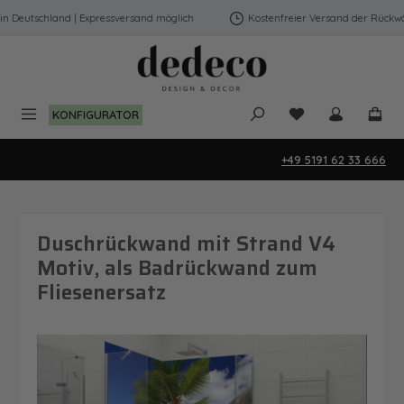
Zum Hauptinhalt springen
Deutschland | Expressversand möglich
Kostenfreier Versand der Rückwänd
Du hast 0 Produk
KONFIGURATOR
+49 5191 62 33 666
Duschrückwand mit Strand V4
Motiv, als Badrückwand zum
Fliesenersatz
Bildergalerie überspringen