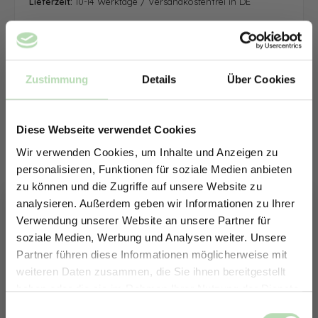
Lieferzeit:
10-14 Werktage / Versandkostenfrei in DE
Zustimmung
Details
Über Cookies
Diese Webseite verwendet Cookies
Wir verwenden Cookies, um Inhalte und Anzeigen zu
personalisieren, Funktionen für soziale Medien anbieten
zu können und die Zugriffe auf unsere Website zu
analysieren. Außerdem geben wir Informationen zu Ihrer
Verwendung unserer Website an unsere Partner für
soziale Medien, Werbung und Analysen weiter. Unsere
Partner führen diese Informationen möglicherweise mit
ERHALTE 5% RABATT AUF
weiteren Daten zusammen, die Sie ihnen bereitgestellt
DEINE RÜCKWÄNDE
haben oder die sie im Rahmen Ihrer Nutzung der Dienste
Jetzt zum Newsletter anmelden.
gesammelt haben.
Keine passende Größe gefunden? -
Einwilligungsauswahl