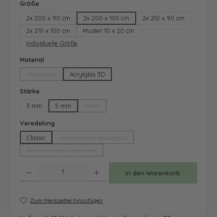
auswählen
Größe
2x 200 x 90 cm
2x 200 x 100 cm
2x 210 x 90 cm
2x 210 x 100 cm
Muster 10 x 20 cm
Individuelle Größe
auswählen
Material
Aluminium
Acrylglas 3D
(Diese Option ist zurzeit nicht verfügbar.)
auswählen
Stärke
3 mm
5 mm
6 mm
(Diese Option ist zurzeit nicht verfügbar.)
auswählen
Veredelung
Classic
Nano-Protect hochglanz
(Diese Option ist zurzeit nicht verfügbar.)
Nano-Protect seidenmatt
(Diese Option ist zurzeit nicht verfügbar.)
Produkt Anzahl: Gib den gewünschten Wert ein oder benutze die Schaltfläche
In den Warenkorb
Zum Merkzettel hinzufügen