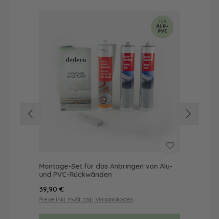
Montage-Set für das Anbringen von Alu-
Dus
und PVC-Rückwänden
Ba
Regulärer Preis:
Reg
39,90 €
52
Preise inkl. MwSt. zzgl. Versandkosten
Prei